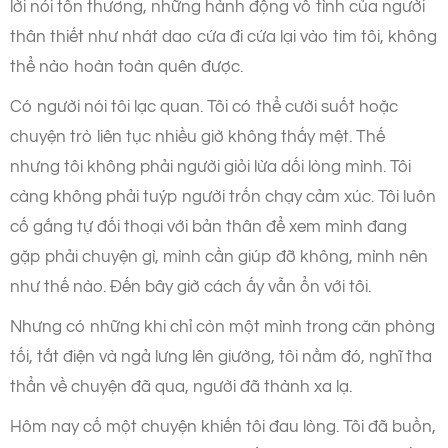
lời nói tổn thương, những hành động vô tình của người
thân thiết như nhát dao cứa đi cứa lại vào tim tôi, không
thể nào hoàn toàn quên được.
Có người nói tôi lạc quan. Tôi có thể cười suốt hoặc
chuyện trò liên tục nhiều giờ không thấy mệt. Thế
nhưng tôi không phải người giỏi lừa dối lòng mình. Tôi
càng không phải tuýp người trốn chạy cảm xúc. Tôi luôn
cố gắng tự đối thoại với bản thân để xem mình đang
gặp phải chuyện gì, mình cần giúp đỡ không, mình nên
như thế nào. Đến bây giờ cách ấy vẫn ổn với tôi.
Nhưng có những khi chỉ còn một mình trong căn phòng
tối, tắt điện và ngả lưng lên giường, tôi nằm đó, nghĩ tha
thẩn về chuyện đã qua, người đã thành xa lạ.
Hôm nay cố một chuyện khiến tôi đau lòng. Tôi đã buồn,