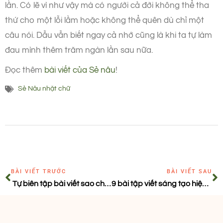
lần. Có lẽ vì như vậy mà có người cả đời không thể tha
thứ cho một lỗi lầm hoặc không thể quên dù chỉ một
câu nói. Dẫu vẫn biết ngay cả nhớ cũng là khi ta tự làm
đau mình thêm trăm ngàn lần sau nữa.
Đọc thêm
bài viết của Sẻ nâu
!
Sẻ Nâu nhặt chữ
BÀI VIẾT TRƯỚC
BÀI VIẾT SAU
Tự biên tập bài viết sao cho đúng?
9 bài tập viết sáng tạo hiệu quả