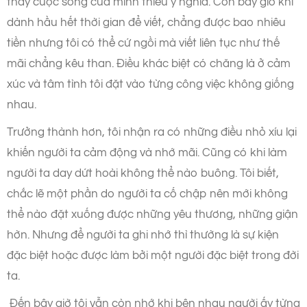
thấy cuộc sống của mình thiếu ý nghĩa. Còn bây giờ khi
dành hầu hết thời gian để viết, chẳng được bao nhiêu
tiền nhưng tôi có thể cứ ngồi mà viết liên tục như thế
mãi chẳng kêu than. Điều khác biệt có chăng là ở cảm
xúc và tâm tình tôi đặt vào từng công việc không giống
nhau.
Trưởng thành hơn, tôi nhận ra có những điều nhỏ xíu lại
khiến người ta cảm động và nhớ mãi. Cũng có khi làm
người ta day dứt hoài không thể nào buông. Tôi biết,
chắc lẽ một phần do người ta cố chập nên mới không
thể nào đặt xuống được những yêu thương, những giận
hờn. Nhưng để người ta ghi nhớ thì thường là sự kiện
đặc biệt hoặc được làm bởi một người đặc biệt trong đời
ta.
Đến bây giờ tôi vẫn còn nhớ khi bên nhau người ấy từng