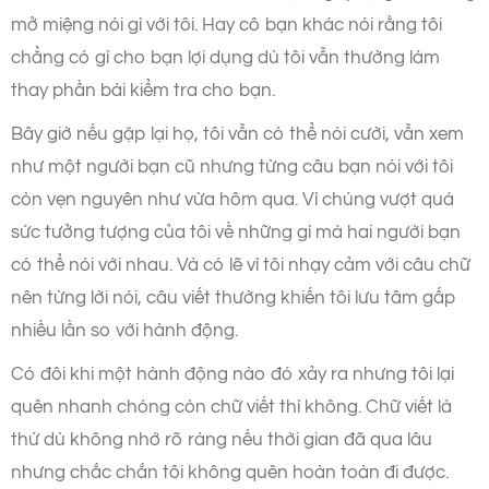
mở miệng nói gì với tôi. Hay cô bạn khác nói rằng tôi
chẳng có gì cho bạn lợi dụng dù tôi vẫn thường làm
thay phần bài kiểm tra cho bạn.
Bây giờ nếu gặp lại họ, tôi vẫn có thể nói cười, vẫn xem
như một người bạn cũ nhưng từng câu bạn nói với tôi
còn vẹn nguyên như vừa hôm qua. Vì chúng vượt quá
sức tưởng tượng của tôi về những gì mà hai người bạn
có thể nói với nhau. Và có lẽ vì tôi nhạy cảm với câu chữ
nên từng lời nói, câu viết thường khiến tôi lưu tâm gấp
nhiều lần so với hành động.
Có đôi khi một hành động nào đó xảy ra nhưng tôi lại
quên nhanh chóng còn chữ viết thì không. Chữ viết là
thứ dù không nhớ rõ ràng nếu thời gian đã qua lâu
nhưng chắc chắn tôi không quên hoàn toàn đi được.