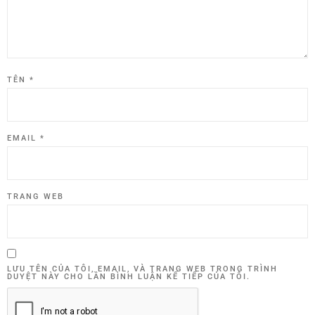
TÊN
*
EMAIL
*
TRANG WEB
LƯU TÊN CỦA TÔI, EMAIL, VÀ TRANG WEB TRONG TRÌNH
DUYỆT NÀY CHO LẦN BÌNH LUẬN KẾ TIẾP CỦA TÔI.