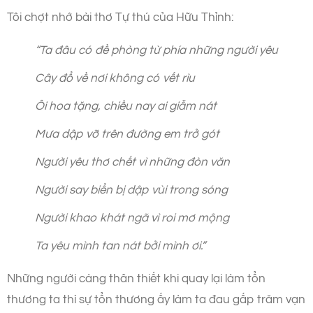
Tôi chợt nhớ bài thơ Tự thú của Hữu Thỉnh:
“Ta đâu có đề phòng từ phía những người yêu
Cây đổ về nơi không có vết rìu
Ôi hoa tặng, chiều nay ai giẫm nát
Mưa dập vỡ trên đường em trở gót
Người yêu thơ chết vì những đòn văn
Người say biển bị dập vùi trong sóng
Người khao khát ngã vì roi mơ mộng
Ta yêu mình tan nát bởi mình ơi.”
Những người càng thân thiết khi quay lại làm tổn
thương ta thì sự tổn thương ấy làm ta đau gấp trăm vạn