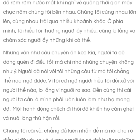
đã rơm rớm nước mắt khi nghĩ về quãng thời gian mấy
chục năm chúng tôi bên nhau. Chúng tôi cùng nhau lớn
lên, cùng nhau trải qua nhiều khoảnh khắc. Ở phía
mình, tôi hiểu tôi thương người ấy nhiều, cũng lo lắng và
chăm sóc người ấy những khi có thể.
Nhưng vẫn như câu chuyện ăn kẹo kia, người ta dễ
dàng quên đi điều tốt mà chỉ nhớ những chuyện không
như ý. Người đã nói với tôi những câu từ mà tôi chẳng
thể nào ngờ được. Vì tôi cứ ngỡ người hiểu tôi đối xử với
người thế nào, lo lắng vì người ra sao. Đến cùng thì cái
người ta cần là mình phải luôn luôn làm như họ mong
đợi. Một hành động chệch đi thôi đã khiến họ căm ghét
và nuôi lòng thù hận rồi.
Chúng tôi cãi vả, chẳng đủ kiên nhẫn để mà nói cho rõ