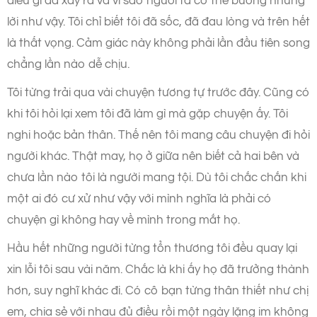
điều gì đã xảy ra và vì sao người ta có thể buông những
lời như vậy. Tôi chỉ biết tôi đã sốc, đã đau lòng và trên hết
là thất vọng. Cảm giác này không phải lần đầu tiên song
chẳng lần nào dễ chịu.
Tôi từng trải qua vài chuyện tương tự trước đây. Cũng có
khi tôi hỏi lại xem tôi đã làm gì mà gặp chuyện ấy. Tôi
nghi hoặc bản thân. Thế nên tôi mang câu chuyện đi hỏi
người khác. Thật may, họ ở giữa nên biết cả hai bên và
chưa lần nào tôi là người mang tội. Dù tôi chắc chắn khi
một ai đó cư xử như vậy với mình nghĩa là phải có
chuyện gì không hay về mình trong mắt họ.
Hầu hết những người từng tổn thương tôi đều quay lại
xin lỗi tôi sau vài năm. Chắc là khi ấy họ đã trưởng thành
hơn, suy nghĩ khác đi. Có cô bạn từng thân thiết như chị
em, chia sẻ với nhau đủ điều rồi một ngày lặng im không