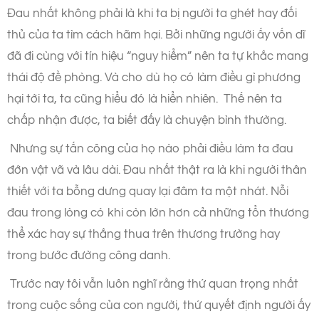
Đau nhất không phải là khi ta bị người ta ghét hay đối
thủ của ta tìm cách hãm hại. Bởi những người ấy vốn dĩ
đã đi cùng với tín hiệu “nguy hiểm” nên ta tự khắc mang
thái độ đề phòng. Và cho dù họ có làm điều gì phương
hại tới ta, ta cũng hiểu đó là hiển nhiên. Thế nên ta
chấp nhận được, ta biết đấy là chuyện bình thường.
Nhưng sự tấn công của họ nào phải điều làm ta đau
đớn vật vã và lâu dài. Đau nhất thật ra là khi người thân
thiết với ta bỗng dưng quay lại đâm ta một nhát. Nỗi
đau trong lòng có khi còn lớn hơn cả những tổn thương
thể xác hay sự thắng thua trên thương trường hay
trong bước đường công danh.
Trước nay tôi vẫn luôn nghĩ rằng thứ quan trọng nhất
trong cuộc sống của con người, thứ quyết định người ấy