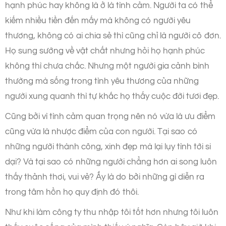
hạnh phúc hay không là ở là tình cảm. Người ta có thể
kiếm nhiều tiền đến mấy mà không có người yêu
thương, không có ai chia sẻ thì cũng chỉ là người cô đơn.
Họ sung sướng về vật chất nhưng hỏi họ hạnh phúc
không thì chưa chắc. Nhưng một người gia cảnh bình
thường mà sống trong tình yêu thương của những
người xung quanh thì tự khắc họ thấy cuộc đời tươi đẹp.
Cũng bởi vì tình cảm quan trọng nên nó vừa là ưu điểm
cũng vừa là nhược điểm của con người. Tại sao có
những người thành công, xinh đẹp mà lại lụy tình tới si
dại? Và tại sao có những người chẳng hơn ai song luôn
thấy thảnh thơi, vui vẻ? Ấy là do bởi những gì diễn ra
trong tâm hồn họ quy định đó thôi.
Như khi làm công ty thu nhập tôi tốt hơn nhưng tôi luôn