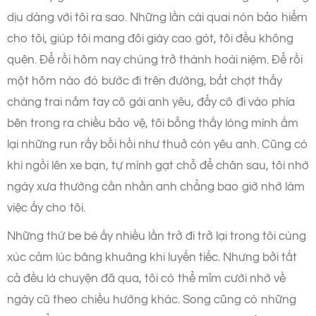
dịu dàng với tôi ra sao. Những lần cài quai nón bảo hiểm
cho tôi, giúp tôi mang đôi giày cao gót, tôi đều không
quên. Để rồi hôm nay chúng trở thành hoài niệm. Để rồi
một hôm nào đó bước đi trên đường, bất chợt thấy
chàng trai nắm tay cô gái anh yêu, đẩy cô đi vào phía
bên trong ra chiều bảo vệ, tôi bỗng thấy lòng mình ấm
lại những run rấy bồi hồi như thuở còn yêu anh. Cũng có
khi ngồi lên xe bạn, tự mình gạt chỗ để chân sau, tôi nhớ
ngày xưa thường cằn nhằn anh chẳng bao giờ nhớ làm
việc ấy cho tôi.
Những thứ be bé ấy nhiều lần trở đi trở lại trong tôi cùng
xúc cảm lúc bâng khuâng khi luyến tiếc. Nhưng bởi tất
cả đều là chuyện đã qua, tôi có thể mỉm cười nhớ về
ngày cũ theo chiều hướng khác. Song cũng có những