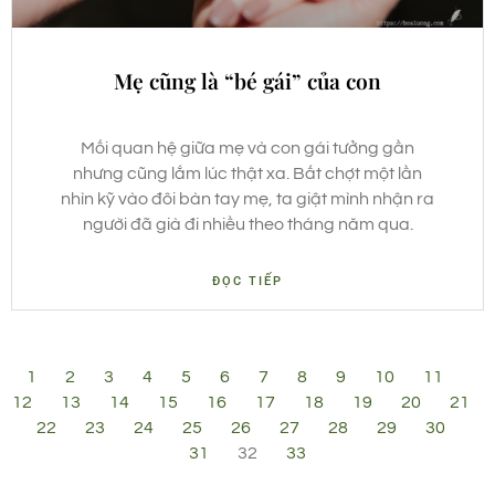
Mẹ cũng là “bé gái” của con
Mối quan hệ giữa mẹ và con gái tưởng gần
nhưng cũng lắm lúc thật xa. Bất chợt một lần
nhìn kỹ vào đôi bàn tay mẹ, ta giật mình nhận ra
người đã già đi nhiều theo tháng năm qua.
ĐỌC TIẾP
1
2
3
4
5
6
7
8
9
10
11
12
13
14
15
16
17
18
19
20
21
22
23
24
25
26
27
28
29
30
31
32
33