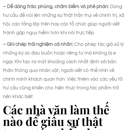
– Dễ dàng trào phúng, châm biếm và phê phán:
Dùng
hư cấu để nói lên những sự thật trần trụi về chính trị, xã
hội, các tầng lớp trên hay các tổ chức giúp người viết
tránh gặp nguy hiểm hơn khi nói trực tiếp.
– Ghi chép trải nghiệm cá nhân:
Cho phép tác giả xử lý
những ký ức đau buồn hoặc riêng tư mà không bị e
ngại. Khi tạo ra một khoảng cách nhất định với bản
thân thông qua nhân vật, người viết có thể nhìn về
chính mình khách quan hơn. Việc thêm vào các yếu tố
hư cấu cũng khiến cho hiện thực trong tác phẩm trở
nên khác biệt.
Các nhà văn làm thế
nào để giấu sự thật