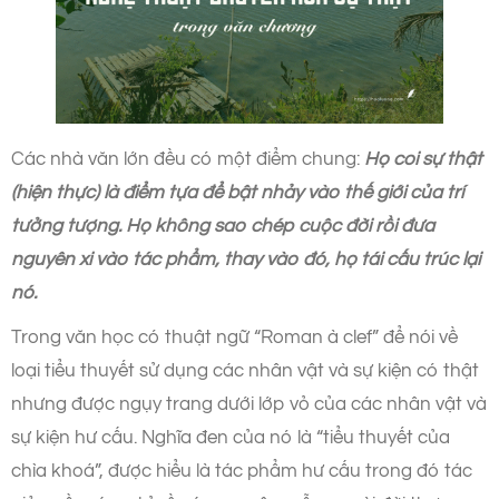
Các nhà văn lớn đều có một điểm chung:
Họ coi sự thật
(hiện thực) là điểm tựa để bật nhảy vào thế giới của trí
tưởng tượng. Họ không sao chép cuộc đời rồi đưa
nguyên xi vào tác phẩm, thay vào đó, họ tái cấu trúc lại
nó.
Trong văn học có thuật ngữ “Roman à clef” để nói về
loại tiểu thuyết sử dụng các nhân vật và sự kiện có thật
nhưng được ngụy trang dưới lớp vỏ của các nhân vật và
sự kiện hư cấu. Nghĩa đen của nó là “tiểu thuyết của
chìa khoá”, được hiểu là tác phẩm hư cấu trong đó tác