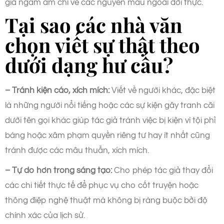
giả ngầm ám chỉ về các nguyên mẫu ngoài đời thực.
Tại sao các nhà văn
chọn viết sự thật theo
dưới dạng hư cấu?
– Tránh kiện cáo, xích mích:
Viết về người khác, đặc biệt
là những người nổi tiếng hoặc các sự kiện gây tranh cãi
dưới tên gọi khác giúp tác giả tránh việc bị kiện vì tội phỉ
báng hoặc xâm phạm quyền riêng tư hay ít nhất cũng
tránh được các mâu thuẫn, xích mích.
– Tự do hơn trong sáng tạo:
Cho phép tác giả thay đổi
các chi tiết thực tế để phục vụ cho cốt truyện hoặc
thông điệp nghệ thuật mà không bị ràng buộc bởi độ
chính xác của lịch sử.