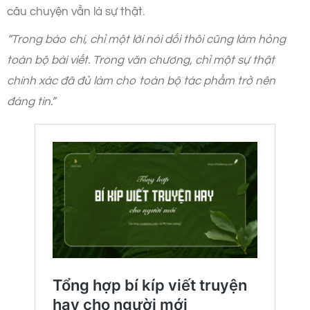
câu chuyện vẫn là sự thật.
“Trong báo chí, chỉ một lời nói dối thôi cũng làm hỏng
toàn bộ bài viết. Trong văn chương, chỉ một sự thật
chính xác đã đủ làm cho toàn bộ tác phẩm trở nên
đáng tin.”