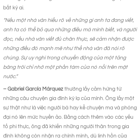
bất kỳ ai.
“Nếu một nhà văn hiểu rõ về những gì anh ta đang viết,
anh ta có thể bỏ qua những điều mà mình biết, và người
đọc, nếu nhà văn viết đủ chân thực, sẽ cảm nhận được
những điều đó mạnh mẽ như thể nhà văn đã nói rõ
chúng. Sự uy nghi trong chuyển động của một tảng
băng trôi chỉ nhờ một phần tám của nó nổi trên mặt
nước.”
– Gabriel García Márquez
thường lấy cảm hứng từ
những câu chuyện gia đình kỳ lạ của mình. Ông lấy một
sự thật như là việc người bà hay kể chuyện ma và phóng
đại nó lên mức huyền ảo. Bằng cách thêm vào các yếu
tố phi thực, ông đã khiến những người thân trong gia
đình không còn nhận ra chính mình, dù linh hồn của