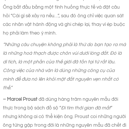
Ông bắt đầu bằng một tình huống thực tế và đặt câu
hỏi “Cái gì sẽ xảy ra nếu…”, sau đó ông chỉ việc quan sát
các nhân vật hành động và ghi chép lại, thay vì ép buộc
họ phải làm theo ý mình.
“Những câu chuyện không phải là thứ do bạn tạo ra mà
là những hoá thạch được chôn vùi dưới lòng đất. Đó là
di tích, là một phần của thế giới đã tồn tại từ rất lâu.
Công việc của nhà văn là dùng những công cụ của
mình để đưa nó lên khỏi mặt đất nguyên vẹn nhất có
thể.”
– Marcel Proust
đã dùng hàng trăm nguyên mẫu đời
thực trong bộ sách đồ sộ “
Đi tìm thời gian đã mất
”
nhưng không ai có thể kiện ông. Proust coi những người
ông từng gặp trong đời là những nguyên mẫu đã chết đi