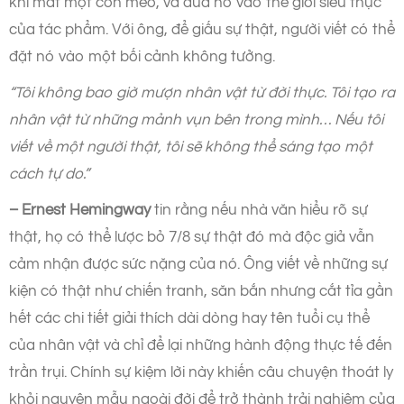
khi mất một con mèo, và đưa nó vào thế giới siêu thực
của tác phẩm. Với ông, để giấu sự thật, người viết có thể
đặt nó vào một bối cảnh không tưởng.
“Tôi không bao giờ mượn nhân vật từ đời thực. Tôi tạo ra
nhân vật từ những mảnh vụn bên trong mình… Nếu tôi
viết về một người thật, tôi sẽ không thể sáng tạo một
cách tự do.”
– Ernest Hemingway
tin rằng nếu nhà văn hiểu rõ sự
thật, họ có thể lược bỏ 7/8 sự thật đó mà độc giả vẫn
cảm nhận được sức nặng của nó. Ông viết về những sự
kiện có thật như chiến tranh, săn bắn nhưng cắt tỉa gần
hết các chi tiết giải thích dài dòng hay tên tuổi cụ thể
của nhân vật và chỉ để lại những hành động thực tế đến
trần trụi. Chính sự kiệm lời này khiến câu chuyện thoát ly
khỏi nguyên mẫu ngoài đời để trở thành trải nghiệm của