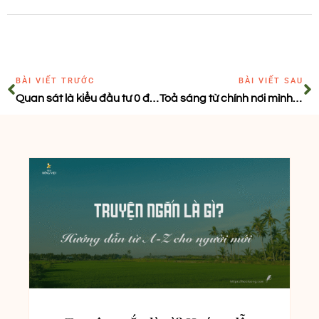
BÀI VIẾT TRƯỚC
BÀI VIẾT SAU
Quan sát là kiểu đầu tư 0 đồng sinh lời cao cho người viết
Toả sáng từ chính nơi mình tăm tối…