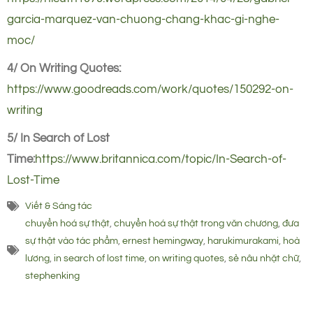
garcia-marquez-van-chuong-chang-khac-gi-nghe-
moc/
4/ On Writing Quotes:
https://www.goodreads.com/work/quotes/150292-on-
writing
5/ In Search of Lost
Time:
https://www.britannica.com/topic/In-Search-of-
Lost-Time
Viết & Sáng tác
chuyển hoá sự thật
,
chuyển hoá sự thật trong văn chương
,
đưa
sự thật vào tác phẩm
,
ernest hemingway
,
harukimurakami
,
hoà
lương
,
in search of lost time
,
on writing quotes
,
sẻ nâu nhặt chữ
,
stephenking