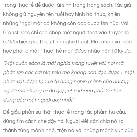
trong thực tế để được tái sinh trong trang sách. Tác giả
không giữ nguyên tên tuổi hay hình hài thực, khiến
những “ngôi mộ” đó không còn đọc được tên nữa. Với
Proust, việc chỉ sao chép một người thật vào truyện là
sự lười biếng và thiếu tính nghệ thuật. Một nhân vật văn
học phải là một “thực thể mới” được nhào nặn từ ký ức.
“Một cuốn sách là một nghĩa trang tuyệt vời, nơi mà
phần lớn các cái tên trên mộ không còn đọc được… một
nhân vật được tạo ra từ hàng nghìn mảnh của những
người mà chúng ta đã gặp, chứ không phải là chân
dung của một người duy nhất.”
Để giấu phần sự thật thực tế trong tác phẩm hư cấu,
đừng tìm cách che đậy nó. Người viết cần chia nó ra
thành từng mảnh nhỏ, trộn nó với những mảnh vụn của