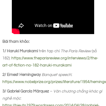
Bài tham khảo:
1/ Haruki Murakami
trên tạp chí
The Paris Review
(số
182):
https://www.theparisreview.org/interviews/2/the-
art-of-fiction-no-182-haruki-murakami
2/ Ernest Hemingway
Banquet speech
:
https://www.nobelprize.org/prizes/literature/1954/hemin
3/ Gabriel García Márquez
–
Văn chương chẳng khác gì
nghề mộc
:
https://hieutn1979.wordpress.com/2014/04/28/gabriel-