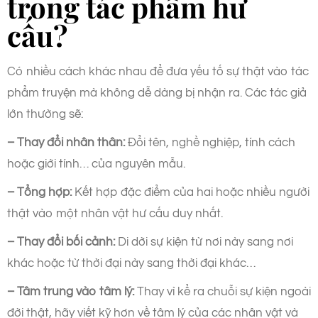
trong tác phẩm hư
cấu?
Có nhiều cách khác nhau để đưa yếu tố sự thật vào tác
phẩm truyện mà không dễ dàng bị nhận ra. Các tác giả
lớn thường sẽ:
– Thay đổi nhân thân:
Đổi tên, nghề nghiệp, tính cách
hoặc giới tính… của nguyên mẫu.
– Tổng hợp:
Kết hợp đặc điểm của hai hoặc nhiều người
thật vào một nhân vật hư cấu duy nhất.
– Thay đổi bối cảnh:
Di dời sự kiện từ nơi này sang nơi
khác hoặc từ thời đại này sang thời đại khác…
– Tâm trung vào tâm lý:
Thay vì kể ra chuỗi sự kiện ngoài
đời thật, hãy viết kỹ hơn về tâm lý của các nhân vật và