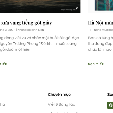
 xưa vang tiếng gót giày
Hà Nội mùa
áng 3, 2024
Không có bình luận
11 Tháng mười mộ
g dòng viết vu vơ nhân một buổi tối ngồi đọc
Bạn có từng h
Nguyễn Trường Phong “Đôi khi – muốn cùng
thu đang đẹp 
gồi dưới một hiên
chưa lần nào
TIẾP
ĐỌC TIẾP
Chuyên mục
Soc
chủ
Viết & Sáng tác