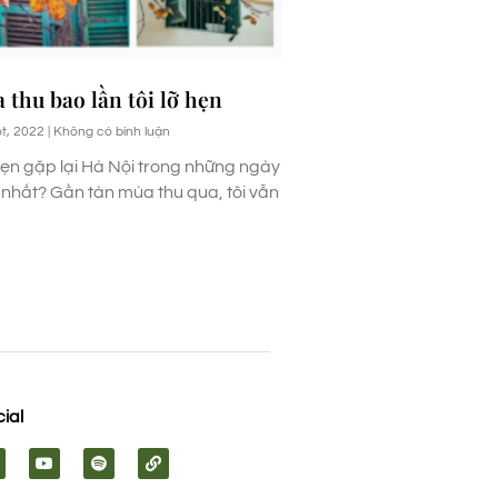
 thu bao lần tôi lỡ hẹn
t, 2022
Không có bình luận
ẹn gặp lại Hà Nội trong những ngày
nhất? Gần tàn mùa thu qua, tôi vẫn
ial