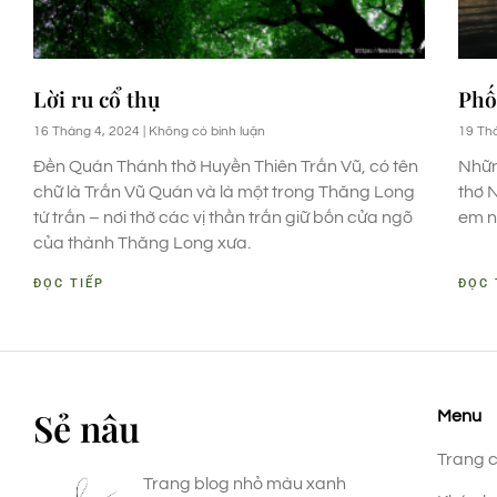
Lời ru cổ thụ
Phố
16 Tháng 4, 2024
Không có bình luận
19 Th
Đền Quán Thánh thờ Huyền Thiên Trấn Vũ, có tên
Nhữn
chữ là Trấn Vũ Quán và là một trong Thăng Long
thơ 
tứ trấn – nơi thờ các vị thần trấn giữ bốn cửa ngõ
em n
của thành Thăng Long xưa.
ĐỌC TIẾP
ĐỌC 
Sẻ nâu
Menu
Trang 
Trang blog nhỏ màu xanh