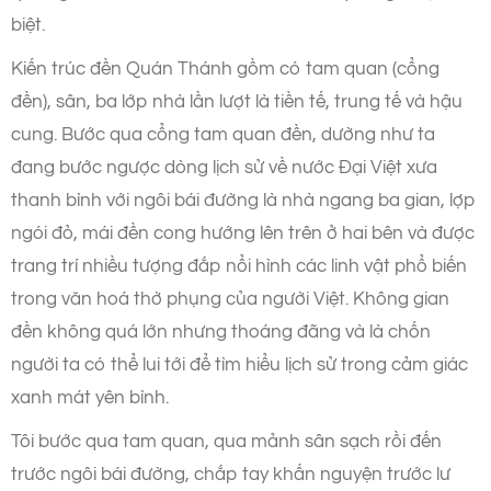
biệt.
Kiến trúc đền Quán Thánh gồm có tam quan (cổng
đền), sân, ba lớp nhà lần lượt là tiền tế, trung tế và hậu
cung. Bước qua cổng tam quan đền, dường như ta
đang bước ngược dòng lịch sử về nước Đại Việt xưa
thanh bình với ngôi bái đường là nhà ngang ba gian, lợp
ngói đỏ, mái đền cong hướng lên trên ở hai bên và được
trang trí nhiều tượng đắp nổi hình các linh vật phổ biến
trong văn hoá thờ phụng của người Việt. Không gian
đền không quá lớn nhưng thoáng đãng và là chốn
người ta có thể lui tới để tìm hiểu lịch sử trong cảm giác
xanh mát yên bình.
Tôi bước qua tam quan, qua mảnh sân sạch rồi đến
trước ngôi bái đường, chắp tay khấn nguyện trước lư