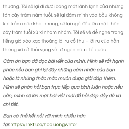
thương. Tôi sẽ lại đi dưới bóng mát lành lạnh của những
tán cây trăm năm tuổi, sẽ lại đắm mình vào bầu không
khí trầm mặc khói nhang, sẽ lại ngả đầu lên một thân
cây trăm tuổi xù xì nham nhám. Tôi sẽ về để nghe trong
tiếng gió xào xạc thoảng lời ru cổ thụ – lời ru của hồn
thiêng xứ sở thổi vọng về từ ngàn năm Tổ quốc.
Cảm ơn bạn đã đọc bài viết của mình. Mình sẽ rất hạnh
phúc nếu bạn ghi lại đây những cảm nhận của bạn
hoặc là những thắc mắc muốn được giải đáp thêm.
Mình sẽ phản hồi bạn trực tiếp qua bình luận hoặc nếu
cần, mình sẽ lên một bài viết mới để hồi đáp đầy đủ và
chi tiết.
Bạn có thể kết nối với mình nhiều hơn
tại:
https://linktr.ee/hoaluongwriter