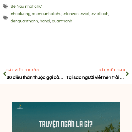
Sẻ Nâu nhặt chữ
#hoaluong
,
#senaunhatchu
,
#tanvan
,
#viet
,
#vietlach
,
denquanthanh
,
hanoi
,
quanthanh
BÀI VIẾT TRƯỚC
BÀI VIẾT SAU
30 điều thân thuộc gợi cảm hứng sáng tạo mỗi ngày
Tại sao người viết nên trải nghiệm nhiều bộ môn nghệ thuật khác nhau?