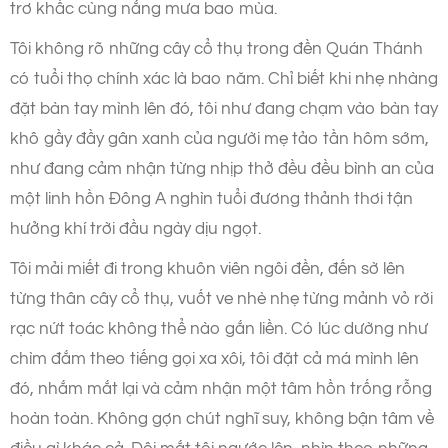
trơ khấc cùng nắng mưa bao mùa.
Tôi không rõ những cây cổ thụ trong đền Quán Thánh
có tuổi thọ chính xác là bao năm. Chỉ biết khi nhẹ nhàng
đặt bàn tay mình lên đó, tôi như đang chạm vào bàn tay
khô gầy đầy gân xanh của người mẹ tảo tần hôm sớm,
như đang cảm nhận từng nhịp thở đều đều bình an của
một linh hồn Đông A nghìn tuổi đương thảnh thơi tận
hưởng khí trời đầu ngày dịu ngọt.
Tôi mải miết đi trong khuôn viên ngôi đền, đến sờ lên
từng thân cây cổ thụ, vuốt ve nhè nhẹ từng mảnh vỏ rời
rạc nứt toác không thể nào gắn liền. Có lúc dường như
chìm đắm theo tiếng gọi xa xôi, tôi đặt cả má mình lên
đó, nhắm mắt lại và cảm nhận một tâm hồn trống rỗng
hoàn toàn. Không gợn chút nghĩ suy, không bận tâm về