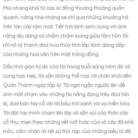
Mùi nhang khói từ các lư đồng thoang thoảng quẩn
quanh, nắng nhẹ nhàng se chỉ qua những khoảng hở
trên tán cây rậm mát. Tiết trời lành lạnh cùng với ánh
nắng dịu dàng cứ chầm chậm loang giữa tâm hồn tôi
rồi nở rộ thành đóa hoa thủy tinh lấp lánh dáng dấp
của những hoa văn trên mặt trống đồng.
Dẫu thời gian tự do của tôi trong buổi sáng hôm đó vô
cùng hạn hẹp, tôi vẫn không thể nào rời chân khỏi đền
Quán Thánh ngay tắp lự. Tôi ngơ ngẩn ngước lên để
ánh mắt chạm vào những tia nắng đang trêu đùa tán
lá, đưa bàn tay cố với tới bầu trời xanh vòi vọi hiền hòa.
Tôi đặt tay mình chạm lên lớp vỏ sần sùi của thân cây
cổ thụ, men theo những vết nứt toác của vỏ cây đã khô
mốc, cảm nhận rõ rệt sự thô ráp của những biểu bì đã