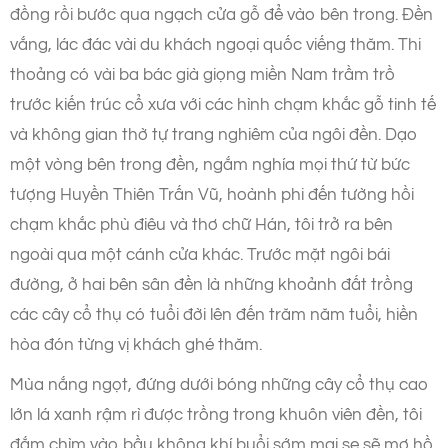
đồng rồi bước qua ngạch cửa gỗ để vào bên trong. Đền
vắng, lác đác vài du khách ngoại quốc viếng thăm. Thi
thoảng có vài ba bác già giọng miền Nam trầm trồ
trước kiến trúc cổ xưa với các hình chạm khắc gỗ tinh tế
và không gian thờ tự trang nghiêm của ngôi đền. Dạo
một vòng bên trong đền, ngắm nghía mọi thứ từ bức
tượng Huyền Thiên Trấn Vũ, hoành phi đến tường hồi
chạm khắc phù điêu và thơ chữ Hán, tôi trở ra bên
ngoài qua một cánh cửa khác. Trước mặt ngôi bái
đường, ở hai bên sân đền là những khoảnh đất trồng
các cây cổ thụ có tuổi đời lên đến trăm năm tuổi, hiền
hòa đón từng vị khách ghé thăm.
Mùa nắng ngọt, đứng dưới bóng những cây cổ thụ cao
lớn lá xanh rậm rì được trồng trong khuôn viên đền, tôi
đắm chìm vào bầu không khí buổi sớm mai se sẽ mơ hồ.