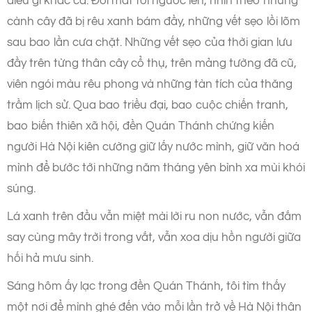
điều gì khác cả. Đôi mắt tôi ngước lên, nhìn theo những
cành cây đã bị rêu xanh bám đầy, những vết sẹo lồi lõm
sau bao lần cưa chặt. Những vết sẹo của thời gian lưu
đầy trên từng thân cây cổ thụ, trên mảng tường đã cũ,
viên ngói màu rêu phong và những tàn tích của thăng
trầm lịch sử. Qua bao triều đại, bao cuộc chiến tranh,
bao biến thiên xã hội, đền Quán Thánh chứng kiến
người Hà Nội kiên cường giữ lấy nước mình, giữ văn hoá
mình để bước tới những năm tháng yên bình xa mùi khói
súng.
Lá xanh trên đầu vẫn miệt mài lời ru non nước, vẫn đắm
say cùng mây trời trong vắt, vẫn xoa dịu hồn người giữa
hối hả mưu sinh.
Sáng hôm ấy lạc trong đền Quán Thánh, tôi tìm thấy
một nơi để mình ghé đến vào mỗi lần trở về Hà Nội thân