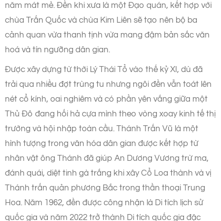
năm mát mẻ. Đền khi xưa là một Đạo quán, kết hợp với
chùa Trấn Quốc và chùa Kim Liên sẽ tạo nên bộ ba
cảnh quan vừa thanh tịnh vừa mang đậm bản sắc văn
hoá và tín ngưỡng dân gian.
Được xây dựng từ thời Lý Thái Tổ vào thế kỷ XI, dù đã
trải qua nhiều đợt trùng tu nhưng ngôi đền vẫn toát lên
nét cổ kính, oai nghiêm và có phần yên vắng giữa một
Thủ Đô đang hối hả cựa mình theo vòng xoay kinh tế thị
trường và hội nhập toàn cầu. Thánh Trấn Vũ là một
hình tượng trong văn hóa dân gian được kết hợp từ
nhân vật ông Thánh đã giúp An Dương Vương trừ ma,
đánh quái, diệt tinh gà trắng khi xây Cổ Loa thành và vị
Thánh trấn quản phương Bắc trong thần thoại Trung
Hoa. Năm 1962, đền được công nhận là Di tích lịch sử
quốc gia và năm 2022 trở thành Di tích quốc gia đặc