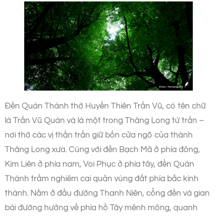
Đền Quán Thánh thờ Huyền Thiên Trấn Vũ, có tên chữ
là Trấn Vũ Quán và là một trong Thăng Long tứ trấn –
nơi thờ các vị thần trấn giữ bốn cửa ngõ của thành
Thăng Long xưa. Cùng với đền Bạch Mã ở phía đông,
Kim Liên ở phía nam, Voi Phục ở phía tây, đền Quán
Thánh trầm nghiêm cai quản vùng đất phía bắc kinh
thành. Nằm ở đầu đường Thanh Niên, cổng đền và gian
bái đường hướng về phía hồ Tây mênh mông, quanh