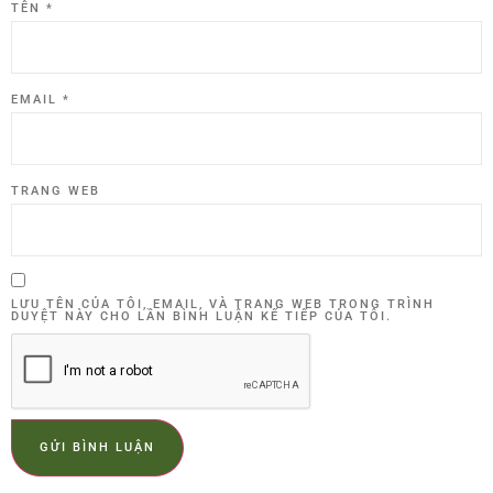
TÊN
*
EMAIL
*
TRANG WEB
LƯU TÊN CỦA TÔI, EMAIL, VÀ TRANG WEB TRONG TRÌNH
DUYỆT NÀY CHO LẦN BÌNH LUẬN KẾ TIẾP CỦA TÔI.