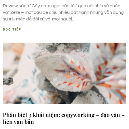
Review sách “Cây cam ngọt của tôi” qua cái nhìn về nhân
vật Zeze – một cậu bé chịu nhiều bất hạnh nhưng vẫn dùng
sự trìu mến để đối xử với mọi người.
ĐỌC TIẾP
Phân biệt 3 khái niệm: copyworking – đạo văn –
liên văn bản