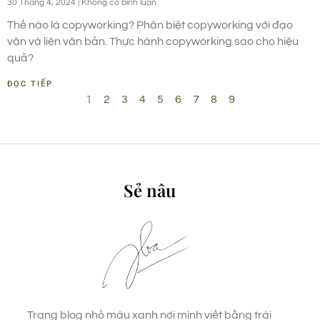
30 Tháng 4, 2024
Không có bình luận
Thế nào là copyworking? Phân biệt copyworking với đạo
văn và liên văn bản. Thực hành copyworking sao cho hiệu
quả?
ĐỌC TIẾP
1
2
3
4
5
6
7
8
9
Sẻ nâu
Trang blog nhỏ màu xanh nơi mình viết bằng trái