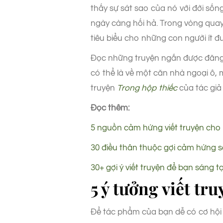
thấy sự sát sao của nó với đời số
ngày càng hối hả. Trong vòng quay
tiêu biểu cho những con người ít đ
Đọc những truyện ngắn được đăng
có thể là về một căn nhà ngoại ô, 
truyện
Trong hộp thiếc
của tác giả
Đọc thêm:
5 nguồn cảm hứng viết truyện cho 
30 điều thân thuộc gợi cảm hứng 
30+ gợi ý viết truyện để bạn sáng t
5 ý tưởng viết tr
Để tác phẩm của bạn dễ có cơ hội 