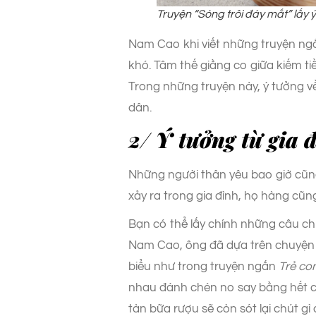
Truyện
“Sóng trôi đáy mắt”
lấy 
Nam Cao khi viết những truyện n
khó. Tâm thế giằng co giữa kiếm tiề
Trong những truyện này, ý tưởng v
dân.
2/ Ý tưởng từ gia 
Những người thân yêu bao giờ cũ
xảy ra trong gia đình, họ hàng cũn
Bạn có thể lấy chính những câu ch
Nam Cao, ông đã dựa trên chuyện n
biểu như trong truyện ngắn
Trẻ co
nhau đánh chén no say bằng hết cả
tàn bữa rượu sẽ còn sót lại chút g