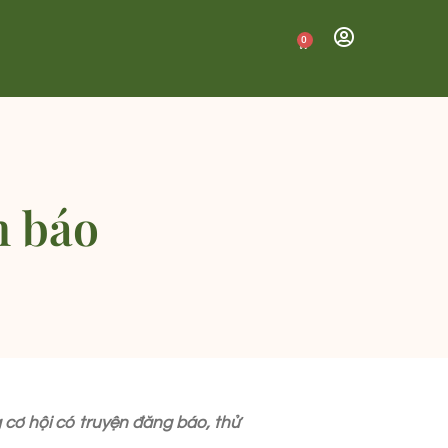
0
n báo
 cơ hội có truyện đăng báo, thử