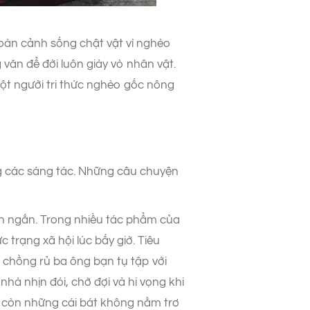
oàn cảnh sống chật vật vì nghèo
 văn để đời luôn giày vò nhân vật.
một người tri thức nghèo gốc nông
 các sáng tác. Những câu chuyện
ện ngắn. Trong nhiều tác phẩm của
trạng xã hội lúc bấy giờ. Tiêu
 chồng rủ ba ông bạn tụ tập với
à nhịn đói, chờ đợi và hi vọng khi
hỉ còn những cái bát không nằm trơ