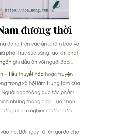
t Nam đương thời
ương đăng trên các ấn phẩm báo và
giả phát huy sức sáng tạo khi
phát
 ngắn
ghi dấu ấn với người đọc…
n – tiểu thuyết hóa
hoặc
truyện
ường trong xã hội làm trung tâm của
en. Người đọc thông qua tác phẩm
 mình những thông điệp. Lựa chọn
t được, chiêm nghiệm được dưới
u vào nó. Bởi ngay từ tên gọi đã cho