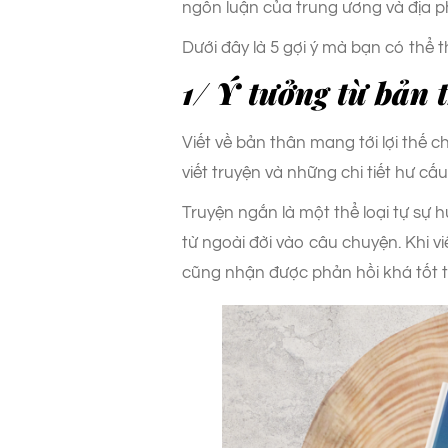
ngôn luận của trung ương và địa p
Dưới đây là 5 gợi ý mà bạn có thể 
1/ Ý tưởng từ bản 
Viết về bản thân mang tới lợi thế 
viết truyện và những chi tiết hư c
Truyện ngắn là một thể loại tự sự 
từ ngoài đời vào câu chuyện. Khi vi
cũng nhận được phản hồi khá tốt t