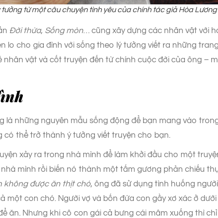
ý tưởng từ một câu chuyện tình yêu của chính tác giả Hòa Lương
gắn
Đời thừa
,
Sống mòn
… cũng xây dựng các nhân vật với h
n lo cho gia đình với sống theo lý tưởng viết ra những trang
ề nhân vật và cốt truyện đến từ chính cuộc đời của ông – 
đình
ng là những nguyên mẫu sống động để bạn mang vào trong
g có thể trở thành ý tưởng viết truyện cho bạn.
uyện xảy ra trong nhà mình để làm khởi đầu cho một truy
hà mình rồi biến nó thành một tấm gương phản chiếu thực 
n không được ăn thịt chó
, ông đã sử dụng tình huống người
 một con chó. Người vợ và bốn đứa con gầy xơ xác ở dưới nh
ì để ăn. Nhưng khi cô con gái cả bưng cái mâm xuống thì c