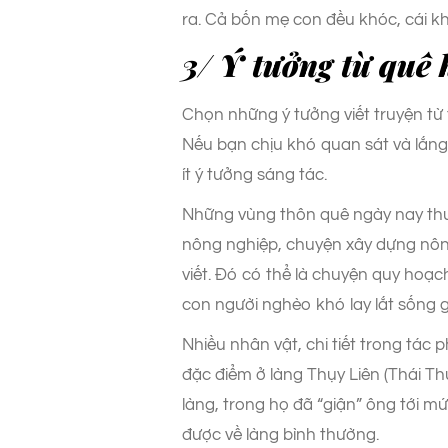
ra. Cả bốn mẹ con đều khóc, cái k
3/ Ý tưởng từ quê
Chọn những ý tưởng viết truyện từ
Nếu bạn chịu khó quan sát và lắn
ít ý tưởng sáng tác.
Những vùng thôn quê ngày nay th
nông nghiệp, chuyện xây dựng nôn
viết. Đó có thể là chuyện quy hoạ
con người nghèo khó lay lắt sống 
Nhiều nhân vật, chi tiết trong tác
đặc điểm ở làng Thụy Liên (Thái Th
làng, trong họ đã “giận” ông tới m
được về làng bình thường.