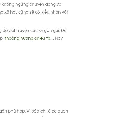
ang không ngừng chuyển động và
g xã hội, cũng sẽ có kiểu nhân vật
 để viết truyện cực kỳ gần gũi. Đó
ịp,
thoảng hương chiều tà
… Hay
ắn phù hợp. Vì báo chí là cơ quan