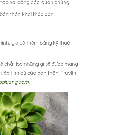
ù hợp với đông đảo quần chúng.
bản thân khai thác dần.
 mình, gia cố thêm bằng kỹ thuật
thể chắt lọc những gì sẽ được mang
 cuộc tình cũ của bản thân. Truyện
oaluong.com
.