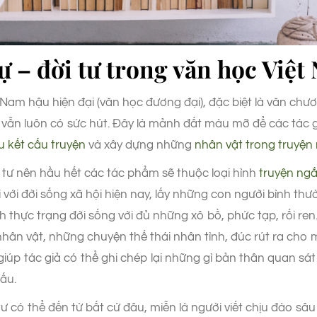
ự – đời tư trong văn học Việ
Nam hậu hiện đại (văn học đương đại), đặc biệt là văn ch
tư vẫn luôn có sức hút. Đây là mảnh đất màu mỡ để các tác 
u kết cấu truyện
và xây dựng những
nhân vật trong truyện
đời tư nên hầu hết các tác phẩm sẽ thuộc loại hình
truyện ngắ
 với đời sống xã hội hiện nay, lấy những con người bình th
h thực trạng đời sống với đủ những xô bồ, phức tạp, rối r
nhân vật, những chuyện thế thái nhân tình, đúc rút ra cho
iúp tác giả có thể ghi chép lại những gì bản thân quan sá
cấu.
 tư có thể đến từ bất cứ đâu, miễn là người viết chịu đào sâ