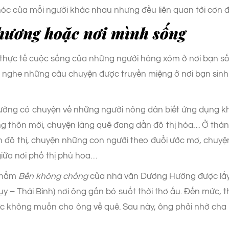
hóc của mỗi người khác nhau nhưng đều liên quan tới cơn đ
 hương hoặc nơi mình sống
 thực tế cuộc sống của những người hàng xóm ở nơi bạn sốn
g nghe những câu chuyện được truyền miệng ở nơi bạn sin
ường có chuyện về những người nông dân biết ứng dụng k
g thôn mới, chuyện làng quê đang dần đô thị hóa… Ở thàn
ch đô thị, chuyện những con người theo đuổi ước mơ, chuy
giữa nơi phố thị phù hoa…
 phẩm
Bến không chồng
của nhà văn Dương Hướng được lấy
ụy – Thái Bình) nơi ông gắn bó suốt thời thơ ấu. Đến mức, 
ức không muốn cho ông về quê. Sau này, ông phải nhờ cha m