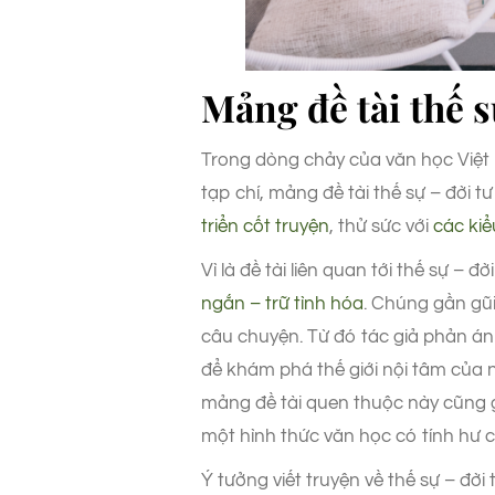
Mảng đề tài thế s
Trong dòng chảy của văn học Việt 
tạp chí, mảng đề tài thế sự – đời 
triển cốt truyện
, thử sức với
các kiể
Vì là đề tài liên quan tới thế sự – 
ngắn – trữ tình hóa
. Chúng gần gũi
câu chuyện. Từ đó tác giả phản án
để khám phá thế giới nội tâm của 
mảng đề tài quen thuộc này cũng g
một hình thức văn học có tính hư 
Ý tưởng viết truyện về thế sự – đời