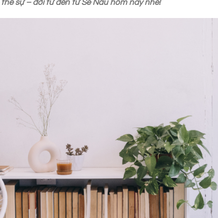
 thế sự – đời tư đến từ Sẻ Nâu hôm nay nhé!