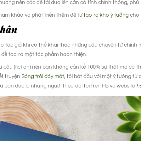
hương nên các đề tài đưa lên cần có tính chính thống, ph
tham khảo và phát triển thêm để tự
tạo ra kho ý tưởng
cho 
thân
cho tác giả khi có thể khai thác những câu chuyện từ chính
ấu để tạo ra một tác phẩm hoàn thiện.
hư cấu (fiction) nên bạn không cần kể 100% sự thật mà có 
ết truyện
Sóng trôi đáy mắt
, tôi bắt đầu với một ý tưởng từ
ừ bạn đọc là những người theo dõi tôi trên FB và website
h