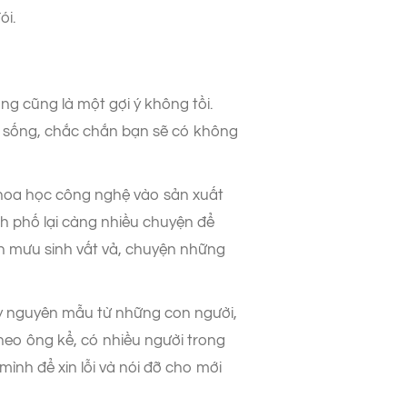
ói.
g cũng là một gợi ý không tồi.
h sống, chắc chắn bạn sẽ có không
hoa học công nghệ vào sản xuất
h phố lại càng nhiều chuyện để
ện mưu sinh vất vả, chuyện những
 nguyên mẫu từ những con người,
theo ông kể, có nhiều người trong
ình để xin lỗi và nói đỡ cho mới