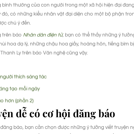
ng bình thường của con người trong một xã hội hiện đại đ
 đó, có những kiểu nhân vật đại diện cho một bộ phận tron
ược chú ý đến.
 trên báo
Nhân dân điện tử
, bạn có thể thấy những ý tưởng
mùi hoa dạ lý, những chậu hoa giấy, hoàng hôn, tiếng bìm b
 Thanh Ly trên báo Văn nghệ cũng vậy.
người thích sáng tác
sáng tạo mỗi ngày
ạo hơn (phần 2)
uyện dễ có cơ hội đăng báo
đăng báo, bạn cần chọn được những ý tưởng viết truyện ng