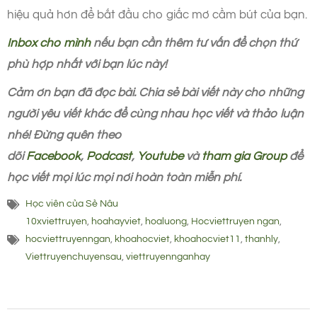
hiệu quả hơn để bắt đầu cho giấc mơ cầm bút của bạn.
Inbox cho mình
nếu bạn cần thêm tư vấn để chọn thứ
phù hợp nhất với bạn lúc này!
Cảm ơn bạn đã đọc bài. Chia sẻ bài viết này cho những
người yêu viết khác để cùng nhau học viết và thảo luận
nhé! Đừng quên theo
dõi
Facebook
,
Podcast
,
Youtube
và
tham gia Group
để
học viết mọi lúc mọi nơi hoàn toàn miễn phí.
Học viên của Sẻ Nâu
10xviettruyen
,
hoahayviet
,
hoaluong
,
Hocviettruyen ngan
,
hocviettruyenngan
,
khoahocviet
,
khoahocviet11
,
thanhly
,
Viettruyenchuyensau
,
viettruyennganhay