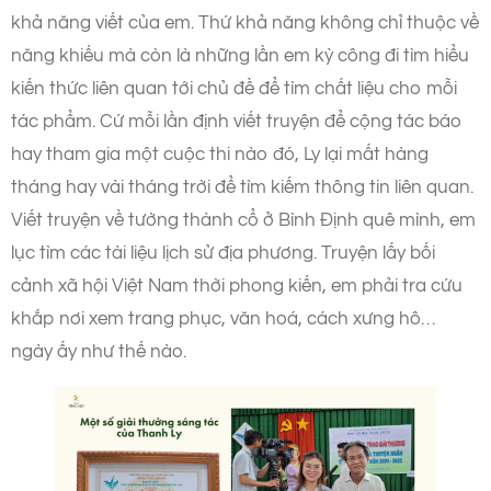
khả năng viết của em. Thứ khả năng không chỉ thuộc về
năng khiếu mà còn là những lần em kỳ công đi tìm hiểu
kiến thức liên quan tới chủ đề để tìm chất liệu cho mỗi
tác phẩm. Cứ mỗi lần định viết truyện để cộng tác báo
hay tham gia một cuộc thi nào đó, Ly lại mất hàng
tháng hay vài tháng trời để tìm kiếm thông tin liên quan.
Viết truyện về tường thành cổ ở Bình Định quê mình, em
lục tìm các tài liệu lịch sử địa phương. Truyện lấy bối
cảnh xã hội Việt Nam thời phong kiến, em phải tra cứu
khắp nơi xem trang phục, văn hoá, cách xưng hô…
ngày ấy như thế nào.