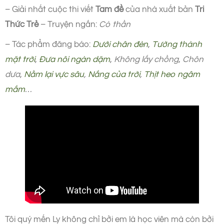
– Giải nhất cuộc thi viết
Tam đề
của nhà xuất bản
Tri
Thức Trẻ
– Truyện ngắn:
Cò thần
– Tác phẩm đăng báo:
Dưới chân đèn
,
Tường thành
mặt trời
,
Đưa nôi ngàn dặm
,
Không lấy chồng
,
Chôn
dưa
,
Nằm lại vực sâu
,
Nắng của trời
,
Thịt heo ngâm
mắm
…
Tôi quý mến Ly không chỉ bởi em là học viên mà còn bởi