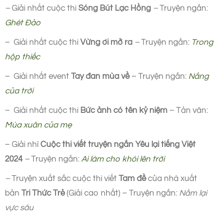
–
Giải nhất cuộc thi
Sóng Bút Lạc Hồng
–
Truyện ngắn:
Ghét Đảo
–
Giải nhất cuộc thi
Vừng ơi mở ra
–
Truyện ngắn:
Trong
hộp thiếc
–
Giải nhất event
Tay đan mùa về
– Truyện ngắn:
Nắng
của trời
–
Giải nhất cuộc thi
Bức ảnh có tên kỷ niệm
– Tản văn:
Mùa xuân của mẹ
– Giải nhì
Cuộc thi viết truyện ngắn Yêu lại tiếng Việt
2024
–
Truyện ngắn:
Ai làm cho khói lên trời
–
Truyện xuất sắc cuộc thi viết
Tam đề
của nhà xuất
bản
Tri Thức Trẻ
(Giải cao nhất) – Truyện ngắn:
Nằm lại
vực sâu