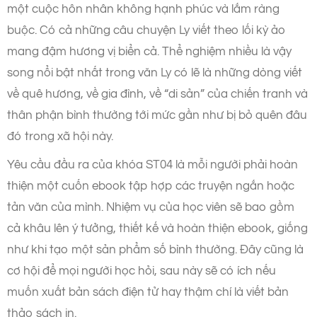
một cuộc hôn nhân không hạnh phúc và lắm ràng
buộc. Có cả những câu chuyện Ly viết theo lối kỳ ảo
mang đậm hương vị biển cả. Thể nghiệm nhiều là vậy
song nổi bật nhất trong văn Ly có lẽ là những dòng viết
về quê hương, về gia đình, về “di sản” của chiến tranh và
thân phận bình thường tới mức gần như bị bỏ quên đâu
đó trong xã hội này.
Yêu cầu đầu ra của khóa ST04 là mỗi người phải hoàn
thiện một cuốn ebook tập hợp các truyện ngắn hoặc
tản văn của mình. Nhiệm vụ của học viên sẽ bao gồm
cả khâu lên ý tưởng, thiết kế và hoàn thiện ebook, giống
như khi tạo một sản phẩm số bình thường. Đây cũng là
cơ hội để mọi người học hỏi, sau này sẽ có ích nếu
muốn xuất bản sách điện tử hay thậm chí là viết bản
thảo sách in.