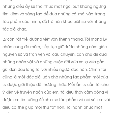
những điều ấy sẽ thôi thúc một ngòi bút không ngừng
tìm kiếm và sáng tạo để đưa những cái mới vào trong
tác phẩm của mình, để trở nên khác biệt so với những
tác giả khác.
Ly còn rất trẻ, đường viết vẫn thênh thang. Tôi mong Ly
chân cứng đá mềm, tiếp tục giữ được những cảm giác
nguyên sơ và trọn vẹn với câu chuyện, con chữ để đưa
những nhân vật và những cuộc đời vừa xa lạ vừa gần
gũi đến đau lòng tới với nhiều người đọc hơn. Chính tôi
cũng là một độc giả luôn chờ những tác phẩm mới của
Ly được giới thiệu để thưởng thức. Mỗi lần Ly cần tôi cho
ý kiến về truyện ngắn của em, tôi đều thấy cảm động vì
được em tin tưởng để chia sẻ tác phẩm và nói với em vài
điều có thể giúp mọi thứ tốt hơn. Tôi hạnh phúc một