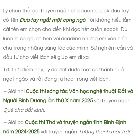
Ly chọn thể loại truyện ngắn cho cuốn ebook đầu tay
có tên
Đưa tay ngắt một cọng ngò
. Tôi không hiểu lắm
cái tên em chọn cho đến khi đọc hết cuốn ebook. Dù
luôn là cô gái có hẹn với deadline nhưng em vẫn chỉn
chu trong những sáng tác của mình. Sự nghiêm cẩn và
đầu tư cho viết lách sẽ giúp em đi xa.
Tới thời điểm này, Ly đã đạt được một số thành quả
ngọt ngào và rất đáng tự hào trong viết lách:
–
Giải nhì
Cuộc thi sáng tác Văn học nghệ thuật Đất và
Người Bình Dương lần thứ X năm 2025
với truyện ngắn
Quê cha đất lành
.
–
Giải ba
Cuộc thi Thơ và truyện ngắn tỉnh Bình Định
năm 2024-2025
với truyện ngắn
Tường thành mặt trời
.