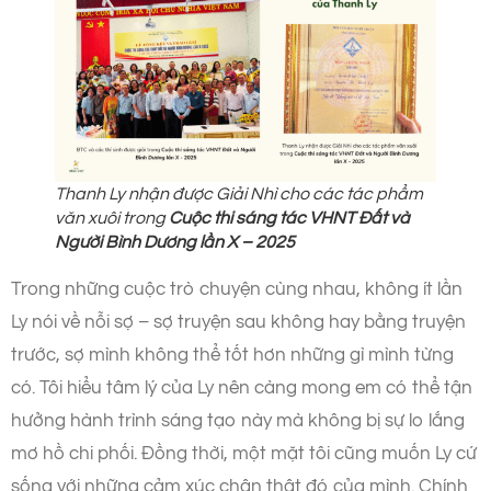
Thanh Ly nhận được Giải Nhì cho các tác phẩm
văn xuôi trong
Cuộc thi sáng tác VHNT Đất và
Người Bình Dương lần X – 2025
Trong những cuộc trò chuyện cùng nhau, không ít lần
Ly nói về nỗi sợ – sợ truyện sau không hay bằng truyện
trước, sợ mình không thể tốt hơn những gì mình từng
có. Tôi hiểu tâm lý của Ly nên càng mong em có thể tận
hưởng hành trình sáng tạo này mà không bị sự lo lắng
mơ hồ chi phối. Đồng thời, một mặt tôi cũng muốn Ly cứ
sống với những cảm xúc chân thật đó của mình. Chính