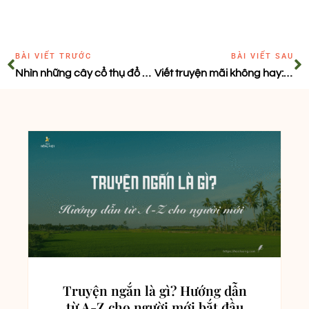
BÀI VIẾT TRƯỚC
BÀI VIẾT SAU
Nhìn những cây cổ thụ đổ xuống
Viết truyện mãi không hay: bạn đang bỏ lỡ điều gì?
Truyện ngắn là gì? Hướng dẫn
từ A-Z cho người mới bắt đầu