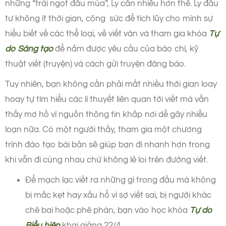
những “trái ngọt đầu mùa”, Ly cần nhiều hơn thế. Ly đầu
tư không ít thời gian, công sức để tích lũy cho mình sự
hiểu biết về các thể loại, về viết văn và tham gia khóa
Tự
do Sáng tạo
để nắm được yêu cầu của báo chí, kỹ
thuật viết (truyện) và cách gửi truyện đăng báo.
Tuy nhiên, bạn không cần phải mất nhiều thời gian loay
hoay tự tìm hiểu các lí thuyết liên quan tới viết mà vẫn
thấy mơ hồ vì nguồn thông tin khắp nơi dễ gây nhiễu
loạn nữa. Có một người thầy, tham gia một chương
trình đào tạo bài bản sẽ giúp bạn đi nhanh hơn trong
khi vẫn đi cùng nhau chứ không lẻ loi trên đường viết.
Để mạch lạc viết ra những gì trong đầu mà không
bị mắc kẹt hay xấu hổ vì sợ viết sai, bị người khác
chê bai hoặc phê phán, bạn vào học khóa
Tự do
Biểu hiện
khai giảng 22/4.