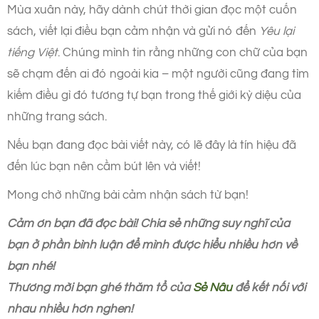
Mùa xuân này, hãy dành chút thời gian đọc một cuốn
sách, viết lại điều bạn cảm nhận và gửi nó đến
Yêu lại
tiếng Việt
. Chúng mình tin rằng những con chữ của bạn
sẽ chạm đến ai đó ngoài kia – một người cũng đang tìm
kiếm điều gì đó tương tự bạn trong thế giới kỳ diệu của
những trang sách.
Nếu bạn đang đọc bài viết này, có lẽ đây là tín hiệu đã
đến lúc bạn nên cầm bút lên và viết!
Mong chờ những bài cảm nhận sách từ bạn!
Cảm ơn bạn đã đọc bài! Chia sẻ những suy nghĩ của
bạn ở phần bình luận để mình được hiểu nhiều hơn về
bạn nhé!
Thương mời bạn ghé thăm tổ của
Sẻ Nâu
để kết nối với
nhau nhiều hơn nghen!