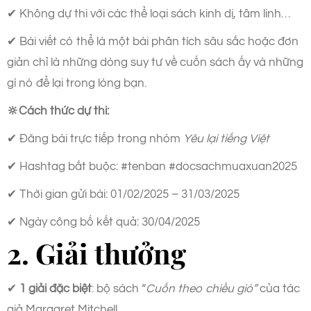
✔ Không dự thi với các thể loại sách kinh dị, tâm linh…
✔ Bài viết có thể là một bài phân tích sâu sắc hoặc đơn
giản chỉ là những dòng suy tư về cuốn sách ấy và những
gì nó để lại trong lòng bạn.
🔆
Cách thức dự thi:
✔ Đăng bài trực tiếp trong nhóm
Yêu lại tiếng Việt
✔ Hashtag bắt buộc: #tenban #docsachmuaxuan2025
✔ Thời gian gửi bài: 01/02/2025 – 31/03/2025
✔ Ngày công bố kết quả: 30/04/2025
2. Giải thưởng
✔
1 giải đặc biệt
: bộ sách “
Cuốn theo chiều gió”
của tác
giả Margaret Mitchell