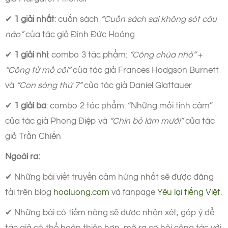
✔
1 giải nhất
: cuốn sách
“Cuốn sách sai không sót câu
nào”
của tác giả Đinh Đức Hoàng
✔
1 giải nhì
: combo 3 tác phẩm:
“Công chúa nhỏ”
+
“Công tử mồ côi”
của tác giả Frances Hodgson Burnett
và
“Con sóng thứ 7”
của tác giả Daniel Glattauer
✔
1 giải ba
: combo 2 tác phẩm: “Những mối tình câm”
của tác giả Phong Điệp và
“Chín bỏ làm mười”
của tác
giả Trần Chiến
Ngoài ra:
✔ Những bài viết truyền cảm hứng nhất sẽ được đăng
tải trên blog
hoaluong.com
và fanpage
Yêu lại tiếng Việt
.
✔ Những bài có tiềm năng sẽ được nhận xét, góp ý để