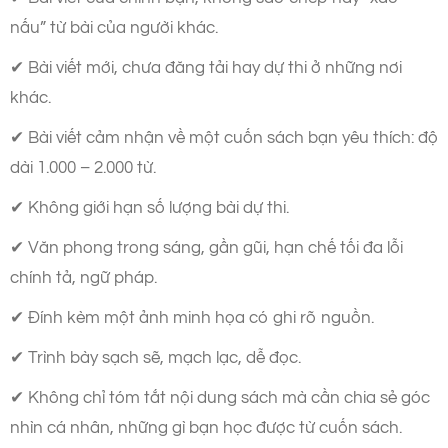
nấu” từ bài của người khác.
✔ Bài viết mới, chưa đăng tải hay dự thi ở những nơi
khác.
✔ Bài viết cảm nhận về một cuốn sách bạn yêu thích: độ
dài 1.000 – 2.000 từ.
✔ Không giới hạn số lượng bài dự thi.
✔ Văn phong trong sáng, gần gũi, hạn chế tối đa lỗi
chính tả, ngữ pháp.
✔ Đính kèm một ảnh minh họa có ghi rõ nguồn.
✔ Trình bày sạch sẽ, mạch lạc, dễ đọc.
✔ Không chỉ tóm tắt nội dung sách mà cần chia sẻ góc
nhìn cá nhân, những gì bạn học được từ cuốn sách.