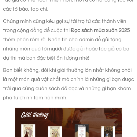
tác giả có thể hoàn thiện hơn, mở ra cơ hội cộng tác với
các tờ báo, tạp chí.
Chúng mình cũng kêu gọi sự tài trợ từ các thành viên
trong cộng đồng để cuộc thi
Đọc sách mùa xuân 2025
thêm phần rôm rả. Nhắn tin cho admin để gửi tặng
những món quà tới người được giải hoặc tác giả có bài
dự thi mà bạn đặc biệt ấn tượng nhé!
Bạn biết không, đôi khi giải thưởng lớn nhất không phải
là một món quà vật chất mà chính là những gì bạn được
trải qua cùng cuốn sách đã đọc và những gì bạn khám
phá từ chính tâm hồn mình.