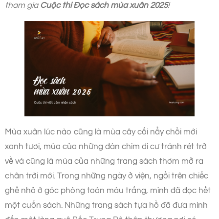
tham gia
Cuộc thi Đọc sách mùa xuân 2025
!
Mùa xuân lúc nào cũng là mùa cây cối nẩy chồi mới
xanh tươi, mùa của những đàn chim di cư tránh rét trở
về và cũng là mùa của những trang sách thơm mở ra
chân trời mới. Trong những ngày ở viện, ngồi trên chiếc
ghế nhỏ ở góc phòng toàn màu trắng, mình đã đọc hết
một cuốn sách. Những trang sách tựa hồ đã đưa mình