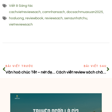
Viết & Sáng tác
cachvietreviewsach
,
camnhansach
,
docsachmuaxuan2025
,
hoaluong
,
reviewbook
,
reviewsach
,
senaunhatchu
,
vietreviewsach
BÀI VIẾT TRƯỚC
BÀI VIẾT SAU
Văn hoá chúc Tết – nét đẹp của người Việt ngày đầu xuân
Cách viết review sách chân thực và mang màu sắc cá nhân