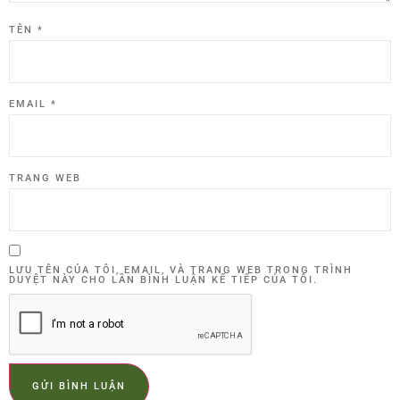
TÊN
*
EMAIL
*
TRANG WEB
LƯU TÊN CỦA TÔI, EMAIL, VÀ TRANG WEB TRONG TRÌNH
DUYỆT NÀY CHO LẦN BÌNH LUẬN KẾ TIẾP CỦA TÔI.