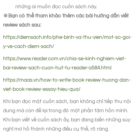
những ai muốn đọc cuốn sách này.
🔆Bạn có thể tham khảo thêm các bài hướng dẫn viết
review sách sau:
https://diemsach.info/phe-binh-va-thu-vien/mot-so-goi-
y
-ve-cach-diem-sach/
https://www.reader.com.vn/chia-se-kinh-nghiem-viet-
bai-review-sach-cuon-hut-tu-reader-a584.html
https://maas.vn/how-to-write-book-review-huong-dan-
viet-book-review-essay-hieu-qua/
Khi bạn đọc một cuốn sách, bạn không chỉ tiếp thu nội
dung mà còn để lại trong đó một phần tâm hồn mình.
Khi bạn viết về cuốn sách ấy, bạn đang biến những suy
nghĩ mơ hồ thành những điều cụ thể, rõ ràng.