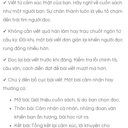
✔ Viết từ cảm xúc thật của bạn. Hãy nghĩ về cuốn sách
như một người bạn. Sự chân thành luôn là yếu tố chạm
đến trái tim người đọc.
✔ Không cần viết quá hàn lâm hay trau chuốt ngôn từ
cầu kỳ. Đôi khi, một bài viết đơn giản lại khiến người đọc
rung động nhiều hơn.
✔ Đọc lại bài viết trước khi đăng. Kiểm tra lỗi chính tả,
câu văn, cách diễn đạt để bài viết mượt mà hơn.
✔ Chú ý đến bố cục bài viết. Một bài cảm nhận hay
thường có:
Mở bài: Giới thiệu cuốn sách, lý do bạn chọn đọc.
Thân bài: Cảm nhận cá nhân, những đoạn văn
khiến bạn ấn tượng, bài học rút ra.
Kết bài: Tổng kết lại cảm xúc, lời khuyên cho