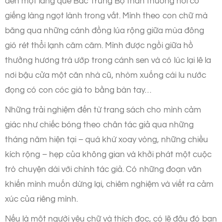
đến một làng quê Bắc Trung Bộ thân thương nơi có
giếng làng ngọt lành trong vắt. Mình theo con chữ mà
băng qua những cánh đồng lúa rộng giữa mùa đông
gió rét thổi lạnh căm căm. Mình được ngồi giữa hồ
thưởng hương trà ướp trong cánh sen và có lúc lại lê la
nơi bậu cửa một căn nhà cũ, nhòm xuống cái lu nước
đọng có con cóc già to bằng bàn tay…
Những trải nghiệm đến từ trang sách cho mình cảm
giác như chiếc bóng theo chân tác giả qua những
tháng năm hiện tại – quá khứ xoay vòng, những chiều
kích rộng – hẹp của không gian và khởi phát một cuộc
trò chuyện dài với chính tác giả. Có những đoạn văn
khiến mình muốn dừng lại, chiêm nghiệm và viết ra cảm
xúc của riêng mình.
Nếu là một người yêu chữ và thích đọc, có lẽ đâu đó bạn