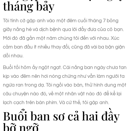
tháng bảy
Tôi tình cờ gặp anh vào một đêm cuối tháng 7 bỏng
giãy nắng hè và dịch bệnh qua lời đẩy đưa của cô bạn.
Mới đó đã gần một năm chúng tôi đến với nhau. Xúc
cảm ban đầu ít nhiều thay đổi, cũng đã vài ba bận giận
dỗi nhau.
Buổi tối hôm ấy ngột ngạt. Cái nắng ban ngày chưa tan
kịp vào đêm nên hơi nóng chừng như vẫn làm người ta
ngứa ran trong dạ. Tôi ngồi vào bàn, thử hình dung một
câu chuyện nào đó, về một nhân vật nào đó để kể lại
lạch cạch trên bàn phím. Và cứ thế, tôi gặp anh.
Buổi ban sơ cả hai đầy
bỡ ngỡ