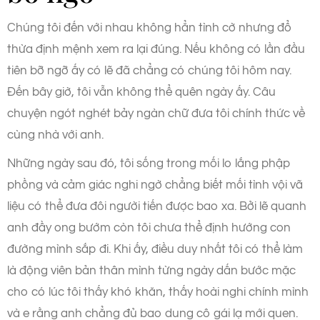
Chúng tôi đến với nhau không hẳn tình cờ nhưng đổ
thừa định mệnh xem ra lại đúng. Nếu không có lần đầu
tiên bỡ ngỡ ấy có lẽ đã chẳng có chúng tôi hôm nay.
Đến bây giờ, tôi vẫn không thể quên ngày ấy. Câu
chuyện ngót nghét bảy ngàn chữ đưa tôi chính thức về
cùng nhà với anh.
Những ngày sau đó, tôi sống trong mối lo lắng phập
phồng và cảm giác nghi ngờ chẳng biết mối tình vội vã
liệu có thể đưa đôi người tiến được bao xa. Bởi lẽ quanh
anh đầy ong bướm còn tôi chưa thể định hướng con
đường mình sắp đi. Khi ấy, điều duy nhất tôi có thể làm
là động viên bản thân mình từng ngày dấn bước mặc
cho có lúc tôi thấy khó khăn, thấy hoài nghi chính mình
và e rằng anh chẳng đủ bao dung cô gái lạ mới quen.