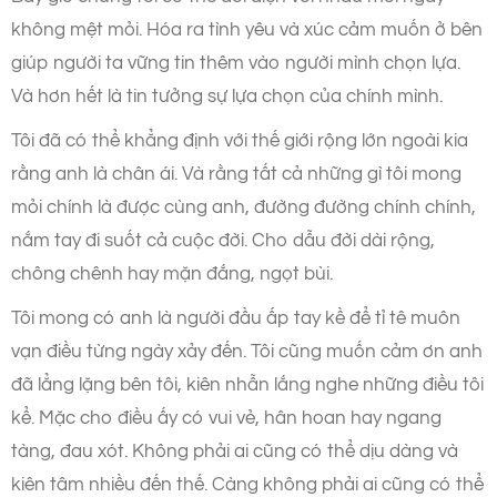
không mệt mỏi. Hóa ra tình yêu và xúc cảm muốn ở bên
giúp người ta vững tin thêm vào người mình chọn lựa.
Và hơn hết là tin tưởng sự lựa chọn của chính mình.
Tôi đã có thể khẳng định với thế giới rộng lớn ngoài kia
rằng anh là chân ái. Và rằng tất cả những gì tôi mong
mỏi chính là được cùng anh, đường đường chính chính,
nắm tay đi suốt cả cuộc đời. Cho dẫu đời dài rộng,
chông chênh hay mặn đắng, ngọt bùi.
Tôi mong có anh là người đầu ấp tay kề để tỉ tê muôn
vạn điều từng ngày xảy đến. Tôi cũng muốn cảm ơn anh
đã lẳng lặng bên tôi, kiên nhẫn lắng nghe những điều tôi
kể. Mặc cho điều ấy có vui vẻ, hân hoan hay ngang
tàng, đau xót. Không phải ai cũng có thể dịu dàng và
kiên tâm nhiều đến thế. Càng không phải ai cũng có thể