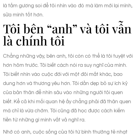
là tấm gương soi để tôi nhìn vào đó mà làm mới lại mình,
sửa mình tốt hơn.
Tôi bên “anh” và tôi vẫn
là chính tôi
Chẳng những vậy, bên anh, tôi còn có thể là tôi tuyệt vời
hơn hôm trước. Tôi biết cách nói ra suy nghĩ của mình.
Tôi biết nhìn vào cuộc đời với một đôi mắt khác, bao
dung hơn và thương yêu hơn. Tôi dần dẹp bỏ sự ích kỷ
của bản thân để nhìn sâu vào những người tôi quen
biết. Kể cả khi mối quan hệ ấy chẳng phải đã thân quen
mà chỉ là vừa chớm. Tôi cũng đã học được cách kiếm
tiền từ những gì mình vất vả nghĩ ra.
Nhờ có anh, cuộc sống của tôi từ bình thường tẻ nhạt