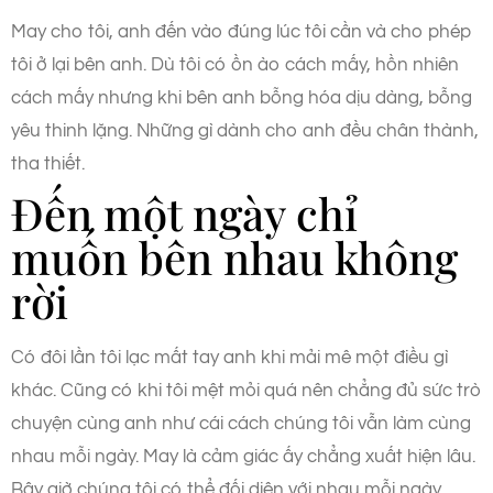
May cho tôi, anh đến vào đúng lúc tôi cần và cho phép
tôi ở lại bên anh. Dù tôi có ồn ào cách mấy, hồn nhiên
cách mấy nhưng khi bên anh bỗng hóa dịu dàng, bỗng
yêu thinh lặng. Những gì dành cho anh đều chân thành,
tha thiết.
Đến một ngày chỉ
muốn bên nhau không
rời
Có đôi lần tôi lạc mất tay anh khi mải mê một điều gì
khác. Cũng có khi tôi mệt mỏi quá nên chẳng đủ sức trò
chuyện cùng anh như cái cách chúng tôi vẫn làm cùng
nhau mỗi ngày. May là cảm giác ấy chẳng xuất hiện lâu.
Bây giờ chúng tôi có thể đối diện với nhau mỗi ngày