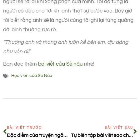
người sẽ rời đi khi xong phận của mình. Tôi đã từng là
người cô độc cho tới khi anh thật sự bước vào. Bây giờ
tôi biết rằng anh sẽ là người cùng tôi ghi lại từng quãng
đời bình thường rực rỡ.
“Thương anh và mong anh luôn kề bên em, dịu dàng
như vốn dĩ.”
Bạn đọc thêm
bài viết của Sẻ nâu
nhé!
Học viên của Sẻ Nâu
BÀI VIẾT TRƯỚC
BÀI VIẾT SAU
Đặc điểm của truyện ngắn – sử thi hóa
Tự biên tập bài viết sao cho đúng?