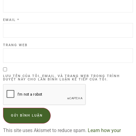
EMAIL
*
TRANG WEB
LƯU TÊN CỦA TÔI, EMAIL, VÀ TRANG WEB TRONG TRÌNH
DUYỆT NÀY CHO LẦN BÌNH LUẬN KẾ TIẾP CỦA TÔI.
This site uses Akismet to reduce spam.
Learn how your