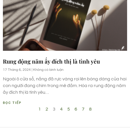
Rung động năm ấy đích thị là tình yêu
17 Tháng 6, 2024
Không có bình luận
Ngoài ô cửa sổ, nắng đã rực vàng rọi lên bóng dáng của hai
con người đang chìm trong mê đắm. Hóa ra rung động năm
ấy đích thị là tình yêu…
ĐỌC TIẾP
1
2
3
4
5
6
7
8