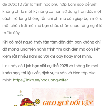
để được tư vấn lộ trình học phù hợp. Làm sao để viết
không chỉ là một kỹ năng có hạn sử dụng trọn đời, một
cách trải lòng không tốn chi phí mà còn giúp bạn mở ra
một chân trời mới mà bạn chắc chắn chưa từng nghĩ tới
trước đây.
Khi có một người thầy tận tâm dẫn dắt, bạn không chỉ
đỡ mông lung trên hành trình tìm đích đến mà còn tiết
kiệm rất nhiều năm so với khi loay hoay một mình.
Link này có
Lịch học viết cụ thể 2025
và thông tin mọi
khóa học, tài liệu viết, dịch vụ
tư vấn và biên tập của
mình:
https://linktr.ee/hoaluongwriter