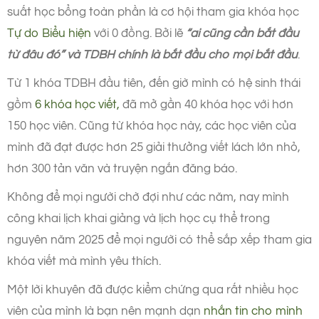
suất học bổng toàn phần là cơ hội tham gia khóa học
Tự do Biểu hiện
với 0 đồng. Bởi lẽ
“ai cũng cần bắt đầu
từ đâu đó” và TDBH chính là bắt đầu cho mọi bắt đầu
.
Từ 1 khóa TDBH đầu tiên, đến giờ mình có hệ sinh thái
gồm
6 khóa học viết,
đã mở gần 40 khóa học với hơn
150 học viên. Cũng từ khóa học này, các học viên của
mình đã đạt được hơn 25 giải thưởng viết lách lớn nhỏ,
hơn 300 tản văn và truyện ngắn đăng báo.
Không để mọi người chờ đợi như các năm, nay mình
công khai lịch khai giảng và lịch học cụ thể trong
nguyên năm 2025 để mọi người có thể sắp xếp tham gia
khóa viết mà mình yêu thích.
Một lời khuyên đã được kiểm chứng qua rất nhiều học
viên của mình là bạn nên mạnh dạn
nhắn tin cho mình