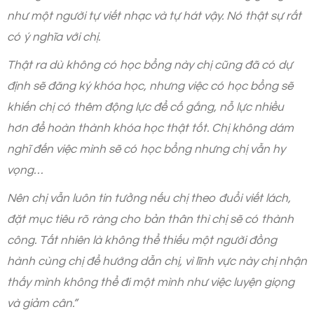
như một người tự viết nhạc và tự hát vậy. Nó thật sự rất
có ý nghĩa với chị.
Thật ra dù không có học bổng này chị cũng đã có dự
định sẽ đăng ký khóa học, nhưng việc có học bổng sẽ
khiến chị có thêm động lực để cố gắng, nỗ lực nhiều
hơn để hoàn thành khóa học thật tốt. Chị không dám
nghĩ đến việc mình sẽ có học bổng nhưng chị vẫn hy
vọng…
Nên chị vẫn luôn tin tưởng nếu chị theo đuổi viết lách,
đặt mục tiêu rõ ràng cho bản thân thì chị sẽ có thành
công. Tất nhiên là không thể thiếu một người đồng
hành cùng chị để hướng dẫn chị, vì lĩnh vực này chị nhận
thấy mình không thể đi một mình như việc luyện giọng
và giảm cân.”