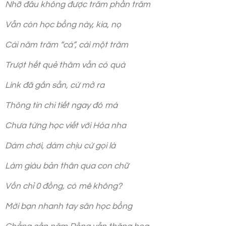
Nhỡ đâu không được trăm phần trăm
Vẫn còn học bổng này, kia, nọ
Cái năm trăm “cá”, cái một trăm
Trượt hết quẻ thăm vẫn có quà
Link đã gắn sẵn, cứ mở ra
Thông tin chi tiết ngay đó mà
Chưa từng học viết với Hòa nha
Dám chơi, dám chịu cứ gọi là
Làm giàu bản thân qua con chữ
Vốn chỉ 0 đồng, có mê không?
Mời bạn nhanh tay săn học bổng