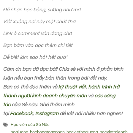
Để nhận học bổng, sướng như mơ
Viết xuống nơi này một chút thơ
Link ở comment vẫn đang chờ
Bạn bấm vào đọc thêm chi tiết
Để biết làm sao hốt hết quà”
Cảm ơn bạn đã đọc bài! Chia sẻ với mình ở phần bình
luận nếu bạn thấy bản thân trong bài viết này.
Bạn có thể đọc thêm về
kỹ thuật viết
,
hành trình trở
thành người kinh doanh chuyên môn
và
các sáng
tác
của Sẻ nâu.
Ghé thăm mình
tại
Facebook
,
Instagram
để kết nối nhiều hơn nghen!
Học viên của Sẻ Nâu
hoaluong
,
hocbongtoanphan
,
hocviethoaluong
,
hocvietmienphi
,