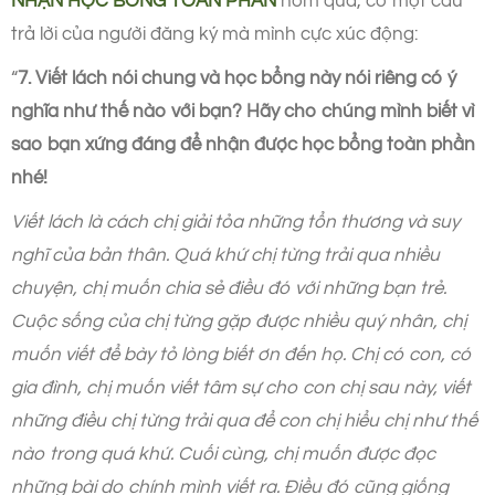
NHẬN HỌC BỔNG TOÀN PHẦN
hôm qua, có một câu
trả lời của người đăng ký mà mình cực xúc động:
“
7. Viết lách nói chung và học bổng này nói riêng có ý
nghĩa như thế nào với bạn? Hãy cho chúng mình biết vì
sao bạn xứng đáng để nhận được học bổng toàn phần
nhé!
Viết lách là cách chị giải tỏa những tổn thương và suy
nghĩ của bản thân. Quá khứ chị từng trải qua nhiều
chuyện, chị muốn chia sẻ điều đó với những bạn trẻ.
Cuộc sống của chị từng gặp được nhiều quý nhân, chị
muốn viết để bày tỏ lòng biết ơn đến họ. Chị có con, có
gia đình, chị muốn viết tâm sự cho con chị sau này, viết
những điều chị từng trải qua để con chị hiểu chị như thế
nào trong quá khứ. Cuối cùng, chị muốn được đọc
những bài do chính mình viết ra. Điều đó cũng giống