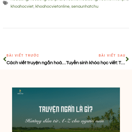
khoahocviet
,
khoahocvietonline
,
senaunhatchu
BÀI VIẾT TRƯỚC
BÀI VIẾT SAU
Cách viết truyện ngắn hoàn chỉnh cho người mới bắt đầu (Phần 2)
Tuyển sinh khóa học viết: THƯ TÌNH – TÌNH THƠ (4T)