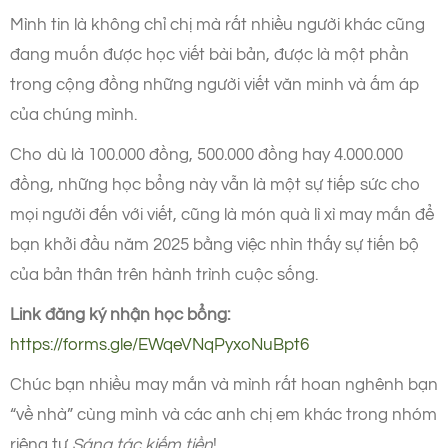
Mình tin là không chỉ chị mà rất nhiều người khác cũng
đang muốn được học viết bài bản, được là một phần
trong cộng đồng những người viết văn minh và ấm áp
của chúng mình.
Cho dù là 100.000 đồng, 500.000 đồng hay 4.000.000
đồng, những học bổng này vẫn là một sự tiếp sức cho
mọi người đến với viết, cũng là món quà lì xì may mắn để
bạn khởi đầu năm 2025 bằng việc nhìn thấy sự tiến bộ
của bản thân trên hành trình cuộc sống.
Link đăng ký nhận học bổng:
https://forms.gle/EWqeVNqPyxoNuBpt6
Chúc bạn nhiều may mắn và mình rất hoan nghênh bạn
“về nhà” cùng mình và các anh chị em khác trong nhóm
riêng tư
Sáng tác kiếm tiền
!