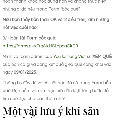
hoàn thành khóa học đúng hạn và không thực hiện
những gì đã nêu trong Form “bốc quẻ”
Nếu bạn thấy bản thân OK với 2 điều trên, làm những
nốt việc cuối nào:
3/ Hoàn tất
Form bốc quẻ
:
https://forms.gle/Frg8tdJSLYpcaCkD9
Mình và team admin của
Yêu lại tiếng Việt
sẽ
XEM QUẺ
của bạn có gì và đăng kết quả gieo quẻ công khai vào
ngày
09/01/2025
.
Thông tin đầy đủ và chi tiết hơn đã có trong
Form bốc
quẻ
. Bạn bấm vào và thực hiện lần lượt từng bước để
tìm quẻ đẹp cho bản thân nhé!
Một vài lưu ý khi săn