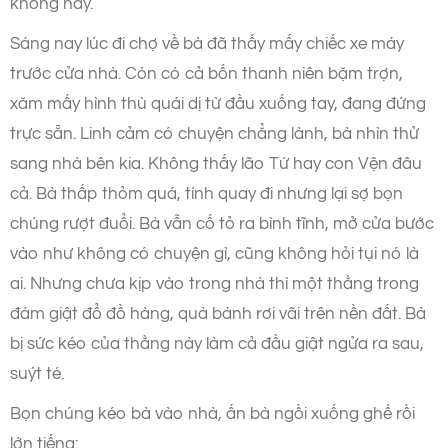
không hay.
Sáng nay lúc đi chợ về bà đã thấy mấy chiếc xe máy
trước cửa nhà. Còn có cả bốn thanh niên bặm trợn,
xăm mấy hình thù quái dị từ đầu xuống tay, đang đứng
trực sẵn. Linh cảm có chuyện chẳng lành, bà nhìn thử
sang nhà bên kia. Không thấy lão Tứ hay con Vện đâu
cả. Bà thấp thỏm quá, tính quay đi nhưng lại sợ bọn
chúng rượt đuổi. Bà vẫn cố tỏ ra bình tĩnh, mở cửa bước
vào như không có chuyện gì, cũng không hỏi tụi nó là
ai. Nhưng chưa kịp vào trong nhà thì một thằng trong
đám giật đổ đồ hàng, quà bánh rơi vãi trên nền đất. Bà
bị sức kéo của thằng này làm cả đầu giật ngửa ra sau,
suýt té.
Bọn chúng kéo bà vào nhà, ấn bà ngồi xuống ghế rồi
lớn tiếng: