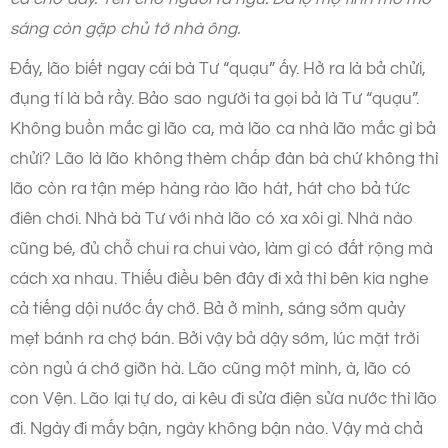
sáng còn gặp chủ tớ nhà ông.
Đấy, lão biết ngay cái bà Tư “quạu” ấy. Hở ra là bả chửi,
đụng tí là bả rầy. Bảo sao người ta gọi bả là Tư “quạu”.
Không buồn mắc gì lão ca, mà lão ca nhà lão mắc gì bả
chửi? Lão là lão không thèm chấp đàn bà chứ không thì
lão còn ra tận mép hàng rào lão hát, hát cho bả tức
điên chơi. Nhà bà Tư với nhà lão có xa xôi gì. Nhà nào
cũng bé, đủ chỗ chui ra chui vào, làm gì có đất rộng mà
cách xa nhau. Thiếu điều bên đây đi xả thì bên kia nghe
cả tiếng dội nước ấy chớ. Bả ở mình, sáng sớm quảy
mẹt bánh ra chợ bán. Bởi vậy bả dậy sớm, lúc mặt trời
còn ngủ á chớ giỡn hà. Lão cũng một mình, à, lão có
con Vện. Lão lại tự do, ai kêu đi sửa điện sửa nước thì lão
đi. Ngày đi mấy bận, ngày không bận nào. Vậy mà chả