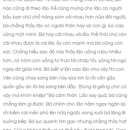
nào cũng đi theo lão. Kể cũng mừng cho lão có người
bầu bạn chứ chỗ hàng xóm với nhau hơn nửa đời người,
bà chẳng thấy lão có người thân hay vợ con gì, lúc nào
cũng một mình. Bà hay cãi nhau với lão thế thôi chứ còn
cãi nhau được là cái lão ấy còn mạnh mà bà cũng còn
sức. Chẳng hiểu sao độ này thấy lão uống rượu nhiều
hơn, có hôm còn uống từ trưa tới chập tối, uống tới ngủ
ngay đơ giữa nhà. Bà biết vì lần nào lão như vậy thì con
Vện cũng chạy sang bên này sủa inh ỏi rồi cắn gấu
quần gấu áo lôi bà sang bên đấy.
“Đúng là giống chó cỏ
vậy mà khôn khiếp!”
Bà cảm thán. Lão say quá, bà cũng
chẳng làm gì được. Bà chỉnh cho lão nằm ngay ngắn lại
rồi kiếm cái mền phủ lên nửa người, xong xuôi bà lặng lẽ
xuống bếp. Bà lục quanh tìm gạo nhưng chẳng thấy hạt