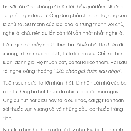
ba với tôi cũng không rời nên tôi thấy quái lắm. Nhưng
tôi phải nghe lời chứ. Ổng đâu phải chỉ là ba tôi, ổng còn
là chủ tôi. Sứ mệnh của loài chó là trung thành với chủ,
nghe lời chủ, nên dù lấn cấn tôi vẫn nhất nhất nghe lời.
Hôm qua có mấy người theo ba tôi về nhà. Họ đi lên đi
xuống, từ trên xuống dưới, từ trước ra sau. Chỉ trỏ, bàn
luận, đánh giá. Họ muốn bớt, ba tôi kì kèo thêm. Hồi sau
tôi nghe loáng thoáng “
320, chắc giá, tuần sau nhận
”.
Tuần sau người ta tới nhận thật, là nhận cái nhà của ba
con tui. Ông ba hút thuốc lá nhiều gấp đôi mọi ngày.
Ổng cứ hút hết điếu này tới điếu khác, cái gạt tàn toàn
sái thuốc vụn vương vãi và những đầu lọc thuốc trắng
tinh.
Người ta hẹn hai hôm nữa tới lấy nhà, kiu ba tôi nhanh