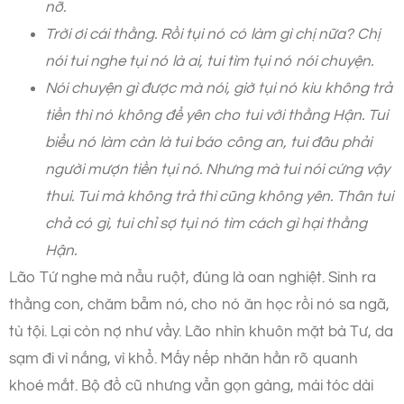
nỡ.
Trời ơi cái thằng. Rồi tụi nó có làm gì chị nữa? Chị
nói tui nghe tụi nó là ai, tui tìm tụi nó nói chuyện.
Nói chuyện gì được mà nói, giờ tụi nó kiu không trả
tiền thì nó không để yên cho tui với thằng Hận. Tui
biểu nó làm càn là tui báo công an, tui đâu phải
người mượn tiền tụi nó. Nhưng mà tui nói cứng vậy
thui. Tui mà không trả thì cũng không yên. Thân tui
chả có gì, tui chỉ sợ tụi nó tìm cách gì hại thằng
Hận.
Lão Tứ nghe mà nẫu ruột, đúng là oan nghiệt. Sinh ra
thằng con, chăm bẵm nó, cho nó ăn học rồi nó sa ngã,
tù tội. Lại còn nợ như vầy. Lão nhìn khuôn mặt bà Tư, da
sạm đi vì nắng, vì khổ. Mấy nếp nhăn hằn rõ quanh
khoé mắt. Bộ đồ cũ nhưng vẫn gọn gàng, mái tóc dài