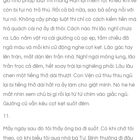
giờ nhờ pháp luật thì thằng Hận lại thêm tội. Khéo khi về
còn bị tụi nó trả thù. Rồi cả bả nữa, sao bả sống nổi với
tụi nó. Không cậy pháp luật thì chỉ có cách kiếm tiền mà
trả quách cái nợ ấy đi thôi. Cách nào thì lão nghĩ chưa
ra. Lão nằm vật ra cái giường cũ ọp ẹp, tấm chiếu đã
ngả màu và mỗi khi cử động nghe cọt kẹt. Lão gác tay
lên trán, mắt dán lên trần nhà. Nghĩ ngợi mông lung, lão
trằn trọc cả đêm, hết xoay trái lại nghiêng phải. Lâu lâu
chen một tiếng thở dài thượt. Con Vện cứ thiu thiu ngủ
lại bị tiếng thở dài hắt ra ấy làm cho giật mình. Nó he hé
mắt nhìn xem chủ bị gì rồi lại từ từ chìm vào giấc ngủ.
Giường cũ vẫn kêu cọt kẹt suốt đêm.
11.
Mấy ngày sau đó tôi thấy ông ba đi suốt. Có khi chở tôi
theo, có khi biểu tôi qua nhà bà Tư. Bình thường đi đâu