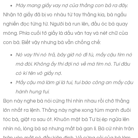
Mày mang giấy vay nợ của thằng con bả ra đây.
Nhận tờ giấy đã bị vo nhàu từ tay thằng kia, bà ngấu
nghiến đọc từng từ. Người bà run lên, đầu óc bà quay
mòng. Phía cuối tờ giấy là dấu vân tay và nét chữ của
con bà. Biết vậy nhưng bà vẫn chống chế:
Nó vay thì nó trả, bây giờ nó đi tù, mấy cậu tìm nó
mà đòi. Không ấy thì đợi nó về mà tìm nó. Tui đâu
có kí tên vô giấy nợ.
Mấy cậu mà làm gì là tui, tui báo công an mấy cậu
hành hung tui
.
Bọn này nghe bà nói cứng thì nhìn nhau rồi chờ thằng
lớn nhất ra lệnh. Thằng này nghe xong túm mạnh đuôi
tóc bà, giật ra sau ót. Khuôn mặt bà Tư bị ép ngửa lên
nhìn nó, lòng bà sợ nhưng mắt bà gan lì. Bà cứ nhìn trân
trân vào mắt nó đầy kiên định. Vẻ cứng cỏi của bà làm