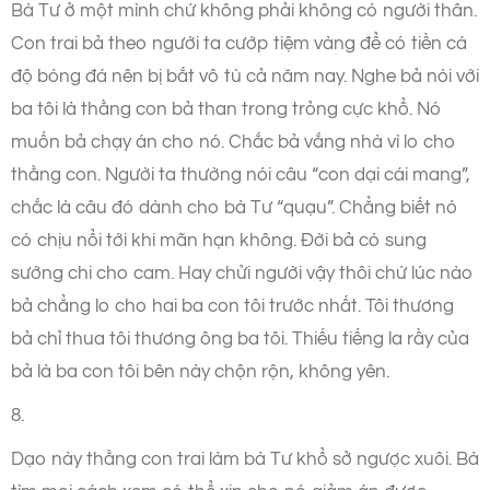
Bà Tư ở một mình chứ không phải không có người thân.
Con trai bả theo người ta cướp tiệm vàng để có tiền cá
độ bóng đá nên bị bắt vô tù cả năm nay. Nghe bả nói với
ba tôi là thằng con bả than trong trỏng cực khổ. Nó
muốn bả chạy án cho nó. Chắc bả vắng nhà vì lo cho
thằng con. Người ta thường nói câu “con dại cái mang”,
chắc là câu đó dành cho bà Tư “quạu”. Chẳng biết nó
có chịu nổi tới khi mãn hạn không. Đời bả có sung
sướng chi cho cam. Hay chửi người vậy thôi chứ lúc nào
bả chẳng lo cho hai ba con tôi trước nhất. Tôi thương
bả chỉ thua tôi thương ông ba tôi. Thiếu tiếng la rầy của
bả là ba con tôi bên này chộn rộn, không yên.
8.
Dạo này thằng con trai làm bà Tư khổ sở ngược xuôi. Bà