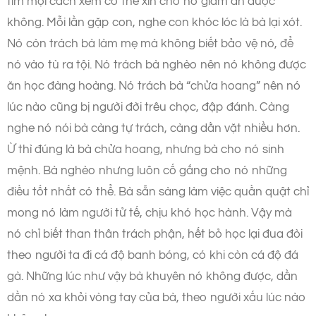
tìm mọi cách xem có thể xin cho nó giảm án được
không. Mỗi lần gặp con, nghe con khóc lóc là bà lại xót.
Nó còn trách bà làm mẹ mà không biết bảo vệ nó, để
nó vào tù ra tội. Nó trách bà nghèo nên nó không được
ăn học đàng hoàng. Nó trách bà “chửa hoang” nên nó
lúc nào cũng bị người đời trêu chọc, đập đánh. Càng
nghe nó nói bà càng tự trách, càng dằn vặt nhiều hơn.
Ừ thì đúng là bà chửa hoang, nhưng bà cho nó sinh
mệnh. Bà nghèo nhưng luôn cố gắng cho nó những
điều tốt nhất có thể. Bà sẵn sàng làm việc quần quật chỉ
mong nó làm người tử tế, chịu khó học hành. Vậy mà
nó chỉ biết than thân trách phận, hết bỏ học lại đua đòi
theo người ta đi cá độ banh bóng, có khi còn cá độ đá
gà. Những lúc như vậy bà khuyên nó không được, dần
dần nó xa khỏi vòng tay của bà, theo người xấu lúc nào