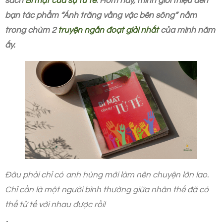
sách
Bí mật của sự tử tế
. Hôm nay, mình giới thiệu đến
bạn tác phẩm “Ánh trăng vằng vặc bên sông” nằm
trong chùm 2
truyện ngắn đoạt giải nhất
của mình năm
ấy.
Đâu phải chỉ có anh hùng mới làm nên chuyện lớn lao.
Chỉ cần là một người bình thường giữa nhân thế đã có
thể tử tế với nhau được rồi!