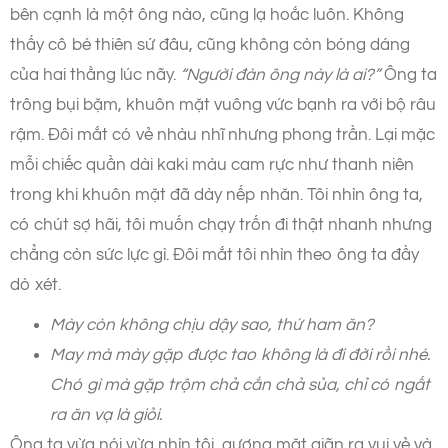
bên cạnh là một ông nào, cũng lạ hoắc luôn. Không
thấy cô bé thiên sứ đâu, cũng không còn bóng dáng
của hai thằng lúc nãy.
“Người đàn ông này là ai?”
Ông ta
trông bụi bặm, khuôn mặt vuông vức bạnh ra với bộ râu
rậm. Đôi mắt có vẻ nhàu nhĩ nhưng phong trần. Lại mặc
mỗi chiếc quần dài kaki màu cam rực như thanh niên
trong khi khuôn mặt đã dày nếp nhăn. Tôi nhìn ông ta,
có chút sợ hãi, tôi muốn chạy trốn đi thật nhanh nhưng
chẳng còn sức lực gì. Đôi mắt tôi nhìn theo ông ta đầy
dò xét.
Mày còn không chịu dậy sao, thứ ham ăn?
May mà mày gặp được tao không là đi đời rồi nhé.
Chó gì mà gặp trộm chả cắn chả sủa, chỉ có ngất
ra ăn vạ là giỏi.
Ông ta vừa nói vừa nhìn tôi, gương mặt giãn ra vui vẻ và