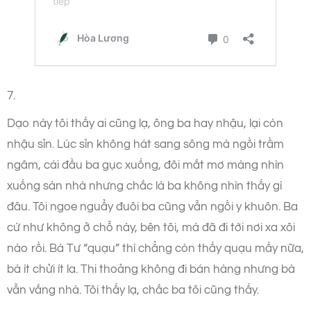
7.
Dạo này tôi thấy ai cũng lạ, ông ba hay nhậu, lại còn
nhậu sỉn. Lúc sỉn không hát sang sông mà ngồi trầm
ngâm, cái đầu ba gục xuống, đôi mắt mơ màng nhìn
xuống sàn nhà nhưng chắc là ba không nhìn thấy gì
đâu. Tôi ngoe nguẩy đuôi ba cũng vẫn ngồi y khuôn. Ba
cứ như không ở chỗ này, bên tôi, mà đã đi tới nơi xa xôi
nào rồi. Bà Tư “quạu” thì chẳng còn thấy quạu mấy nữa,
bà ít chửi ít la. Thi thoảng không đi bán hàng nhưng bà
vẫn vắng nhà. Tôi thấy lạ, chắc ba tôi cũng thấy.