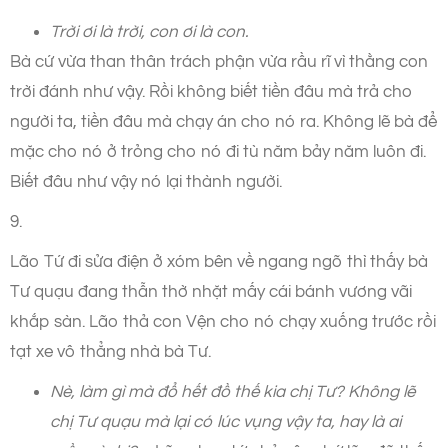
Trời ơi là trời, con ơi là con.
Bà cứ vừa than thân trách phận vừa rầu rĩ vì thằng con
trời đánh như vậy. Rồi không biết tiền đâu mà trả cho
người ta, tiền đâu mà chạy án cho nó ra. Không lẽ bà để
mặc cho nó ở trỏng cho nó đi tù năm bảy năm luôn đi.
Biết đâu như vậy nó lại thành người.
9.
Lão Tứ đi sửa điện ở xóm bên về ngang ngõ thì thấy bà
Tư quạu đang thẫn thờ nhặt mấy cái bánh vương vãi
khắp sàn. Lão thả con Vện cho nó chạy xuống trước rồi
tạt xe vô thẳng nhà bà Tư.
Nè, làm gì mà đổ hết đồ thế kia chị Tư? Không lẽ
chị Tư quạu mà lại có lúc vụng vậy ta, hay là ai