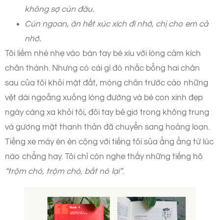
không sợ cún đâu.
Cún ngoan, ăn hết xúc xích đi nhớ, chị cho em cả
nhớ.
Tôi liếm nhè nhẹ vào bàn tay bé xíu với lòng cảm kích
chân thành. Nhưng có cái gì đó nhấc bổng hai chân
sau của tôi khỏi mặt đất, móng chân trước cào những
vệt dài ngoẵng xuống lòng đường và bé con xinh đẹp
ngày càng xa khỏi tôi, đôi tay bé giơ trong không trung
và gương mặt thanh thản đã chuyển sang hoảng loạn.
Tiếng xe máy èn èn cộng với tiếng tôi sủa ẳng ẳng từ lúc
nào chẳng hay. Tôi chỉ còn nghe thấy những tiếng hô
“trộm chó, trộm chó, bắt nó lại”
.