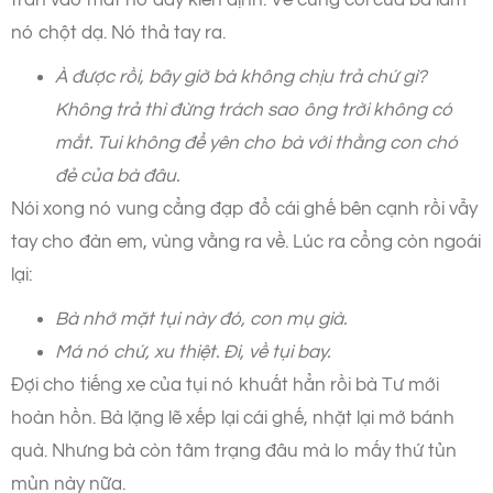
nó chột dạ. Nó thả tay ra.
À được rồi, bây giờ bà không chịu trả chứ gì?
Không trả thì đừng trách sao ông trời không có
mắt. Tui không để yên cho bà với thằng con chó
đẻ của bà đâu.
Nói xong nó vung cẳng đạp đổ cái ghế bên cạnh rồi vẫy
tay cho đàn em, vùng vằng ra về. Lúc ra cổng còn ngoái
lại:
Bà nhớ mặt tụi này đó, con mụ già.
Má nó chứ, xu thiệt. Đi, về tụi bay.
Đợi cho tiếng xe của tụi nó khuất hẳn rồi bà Tư mới
hoàn hồn. Bà lặng lẽ xếp lại cái ghế, nhặt lại mớ bánh
quà. Nhưng bà còn tâm trạng đâu mà lo mấy thứ tủn
mủn này nữa.