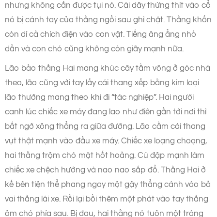
nhưng không cắn được tụi nó. Cái dây thừng thít vào cổ
nó bị cánh tay của thằng ngồi sau ghì chặt. Thằng khốn
còn dí cả chích điện vào con vật. Tiếng ăng ẳng nhỏ
dần và con chó cũng không còn giãy mạnh nữa.
Lão bảo thằng Hai mang khúc cây tầm vông ở góc nhà
theo, lão cũng với tay lấy cái thang xếp bằng kim loại
lão thường mang theo khi đi “tác nghiệp”. Hai người
canh lúc chiếc xe máy đang lao như điên gần tới nơi thì
bất ngờ xông thẳng ra giữa đường. Lão cầm cái thang
vụt thật mạnh vào đầu xe máy. Chiếc xe loạng choạng,
hai thằng trộm chó mặt hốt hoảng. Cú đập mạnh làm
chiếc xe chệch hướng và nao nao sắp đổ. Thằng Hai ở
kế bên tiện thể phang ngay một gậy thẳng cánh vào bả
vai thằng lái xe. Rồi lại bồi thêm một phát vào tay thằng
ôm chó phía sau. Bị đau, hai thằng nó tuôn một tràng