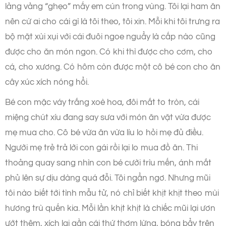
lảng vảng “ghẹo” mấy em cún trong vùng. Tôi lại ham ăn
nên cứ ai cho cái gì là tôi theo, tôi xin. Mỗi khi tôi trưng ra
bộ mặt xùi xụi với cái đuôi ngoe nguẩy là cấp nào cũng
được cho ăn món ngon. Có khi thì được cho cơm, cho
cá, cho xương. Có hôm còn được một cô bé con cho ăn
cây xúc xích nóng hổi.
Bé con mặc váy trắng xoè hoa, đôi mắt to tròn, cái
miệng chút xíu đang say sưa với món ăn vặt vừa được
mẹ mua cho. Cô bé vừa ăn vừa líu lo hỏi mẹ đủ điều.
Người mẹ trẻ trả lời con gái rồi lại lo mua đồ ăn. Thi
thoảng quay sang nhìn con bé cười trìu mến, ánh mắt
phủ lên sự dịu dàng quá đỗi. Tôi ngẩn ngơ. Nhưng mũi
tôi nào biết tới tình mẫu tử, nó chỉ biết khịt khịt theo mùi
hương trù quến kia. Mỗi lần khịt khịt là chiếc mũi lại ươn
ướt thêm, xích lại gần cái thứ thơm lừng, bóng bẩy trên