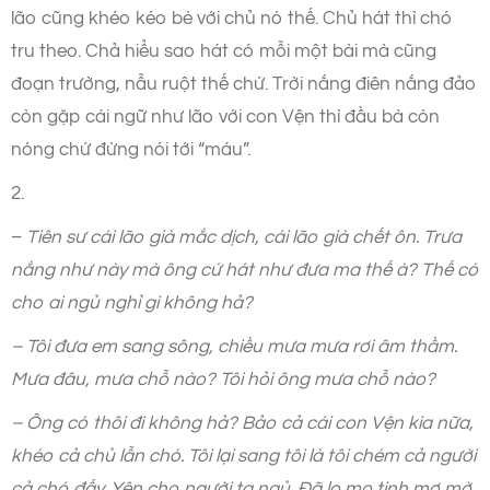
lão cũng khéo kéo bè với chủ nó thế. Chủ hát thì chó
tru theo. Chả hiểu sao hát có mỗi một bài mà cũng
đoạn trường, nẫu ruột thế chứ. Trời nắng điên nắng đảo
còn gặp cái ngữ như lão với con Vện thì đầu bà còn
nóng chứ đừng nói tới “máu”.
2.
–
Tiên sư cái lão già mắc dịch, cái lão già chết ôn. Trưa
nắng như này mà ông cứ hát như đưa ma thế à? Thế có
cho ai ngủ nghỉ gì không hả?
– Tôi đưa em sang sông, chiều mưa mưa rơi âm thầm.
Mưa đâu, mưa chỗ nào? Tôi hỏi ông mưa chỗ nào?
– Ông có thôi đi không hả? Bảo cả cái con Vện kia nữa,
khéo cả chủ lẫn chó. Tôi lại sang tôi là tôi chém cả người
cả chó đấy. Yên cho người ta ngủ. Đã lọ mọ tinh mơ mờ