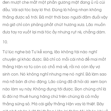
đen mượt che mất một phần gương mặt đang ủ rũ cúi
đầu. Vài sợi tóc bay lơ thơ. Đúng là hồng nhan không
thắng được số trời. Bả một thời bao người đắm đuối vậy
mà giờ chỉ còn phảng phất chút hương xưa. Lão muốn
đưa tay ra vuốt lại mái tóc ấy nhưng rụt rè, chẳng dám.
10.
Từ lúc nghe bà Tư kể xong, lão không tài nào nghĩ
chuyện gì khác được. Bả chỉ có mỗi cái nhà để mai mốt
thằng Hận ra tù còn có chỗ mà về, rồi nó còn lấy vợ
sinh con. Nó không nghĩ nhưng mẹ nó nghĩ. Bả làm sao
mà nỡ bán đi cho đặng. Lão cũng đã đi hỏi dò xem bọn
nào làm vụ này. Không đụng tới được. Bọn chúng chỉ là
lũ đòi nợ thuê hung hăng chứ trên chúng là cả mấy
thằng sừng sỏ. Mà cái giấy thằng Hận vay là thiệt. Bây