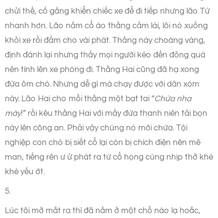
chửi thề, cố gắng khiển chiếc xe để đi tiếp nhưng lão Tứ
nhanh hơn. Lão nắm cổ áo thằng cầm lái, lôi nó xuống
khỏi xe rồi đấm cho vài phát. Thằng này choáng váng,
định đánh lại nhưng thấy mọi người kéo đến đông quá
nên tính lên xe phóng đi. Thằng Hai cũng đã hạ xong
đứa ôm chó. Nhưng dễ gì mà chạy được với dân xóm
này. Lão Hai cho mỗi thằng một bạt tai “
Chừa nha
mày
!” rồi kêu thằng Hai với mấy đứa thanh niên tải bọn
này lên công an. Phải vậy chúng nó mới chừa. Tội
nghiệp con chó bị siết cổ lại còn bị chích điện nên mê
man, tiếng rên ư ử phát ra từ cổ họng cùng nhịp thở khè
khè yếu ớt.
5.
Lúc tôi mở mắt ra thì đã nằm ở một chỗ nào lạ hoắc,