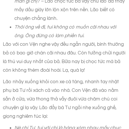
mần gì chị? –
Lão chọc tức bả vậy chứ lão đã thấy
mấy dấu giày lớn lộn xộn trên nền. Lão biết có
chuyện chẳng lành
.
Thôi ông về đi, tui không có muốn cãi nhau với
ông. Ông đừng có làm phiền tui.
Lão với con Vện nghe vậy đều ngẩn người, bình thường
bả có bao giờ chán cãi nhau đâu. Còn tưởng chửi người
là thú vui duy nhất của bả. Bữa nay bị chọc tức mà bả
còn không thèm đoái hoài. Lạ, quá lạ!
Lão nhảy xuống khỏi con xe cà tàng, nhanh tay nhặt
phụ bà Tư rồi xách cả vào nhà. Con Vện đã vào nằm
sẵn ở cửa, vừa thong thả vẫy đuôi vừa chăm chú coi
chuyện gì lạ vậy. Lão đẩy bà Tư ngồi nhẹ xuống ghế,
giọng nghiêm túc lại:
Nè chị Tư, tui với chị là hàng xóm nhau mấy chục