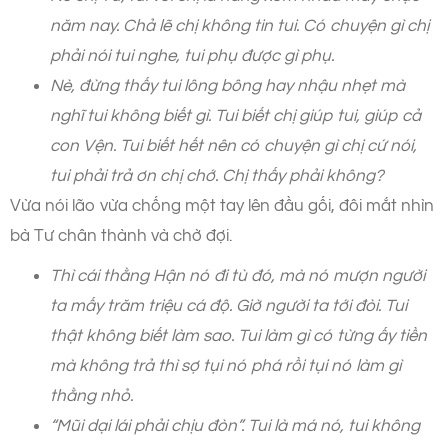
năm nay. Chả lẽ chị không tin tui. Có chuyện gì chị
phải nói tui nghe, tui phụ được gì phụ.
Nè, đừng thấy tui lông bông hay nhậu nhẹt mà
nghĩ tui không biết gì. Tui biết chị giúp tui, giúp cả
con Vện. Tui biết hết nên có chuyện gì chị cứ nói,
tui phải trả ơn chị chớ. Chị thấy phải không?
Vừa nói lão vừa chống một tay lên đầu gối, đôi mắt nhìn
bà Tư chân thành và chờ đợi.
Thì cái thằng Hận nó đi tù đó, mà nó mượn người
ta mấy trăm triệu cá độ. Giờ người ta tới đòi. Tui
thật không biết làm sao. Tui làm gì có từng ấy tiền
mà không trả thì sợ tụi nó phá rồi tụi nó làm gì
thằng nhỏ.
“Mũi dại lái phải chịu đòn”. Tui là má nó, tui không