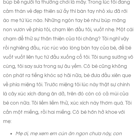
búp bê người ta thường chơi là mấy. Trong lúc tôi đang
cảm thán vẻ đẹp thiên sứ ấy thì bàn tay nhỏ xíu đã rời
áo mẹ từ lúc nào. Những ngón tay bé như búp măng
non vươn về phía tôi, chạm lên đầu tôi, vuốt nhẹ. Một cái
chạm để thử sự thân thiện của tôi chăng? Tôi nghĩ vậy
rồi nghiêng đầu, rúc rúc vào lòng bàn tay của bé, để bé
vuốt vuốt liên tục từ đầu xuống cổ tôi. Tôi sung sướng vô
cùng, tôi say sưa trong sự âu yếm. Cô bé cũng không
còn phát ra tiếng khóc sợ hãi nữa, bé đưa đầu xiên que
về phía miệng tôi. Trước miệng tôi lúc này thật sự chính
là cây xúc xích đang ăn dở, trên đó còn có cả mùi của
bé con nữa. Tôi liếm liếm thử, xúc xích này thơm quá. Tôi
cắn một miếng, rồi hai miếng. Cô bé hớn hở khoe với
mẹ:
Mẹ ơi, mẹ xem em cún ăn ngon chưa này, con