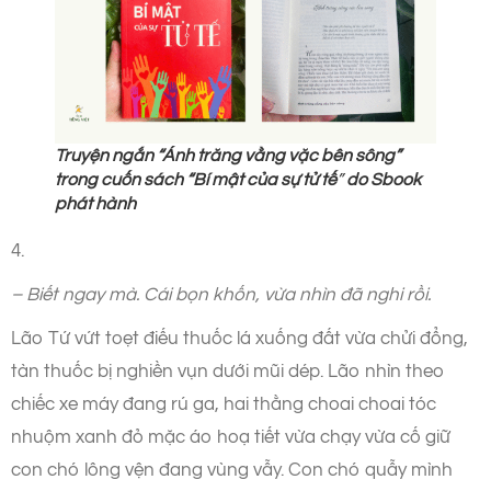
Truyện ngắn “Ánh trăng vằng vặc bên sông”
trong cuốn sách “Bí mật của sự tử tế
”
do Sbook
phát hành
4.
– Biết ngay mà. Cái bọn khốn, vừa nhìn đã nghi rồi.
Lão Tứ vứt toẹt điếu thuốc lá xuống đất vừa chửi đổng,
tàn thuốc bị nghiền vụn dưới mũi dép. Lão nhìn theo
chiếc xe máy đang rú ga, hai thằng choai choai tóc
nhuộm xanh đỏ mặc áo hoạ tiết vừa chạy vừa cố giữ
con chó lông vện đang vùng vẫy. Con chó quẫy mình