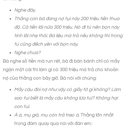
Nghe đây.
Thằng con bà đang nợ tụi này 200 triệu tiền thua
độ. Cả tiền lãi nữa 300 triệu. Nó đi tù nên bọn này
tính lãi nhẹ thôi. Bà liệu mà trả nếu không thì trong
tù cũng đếch yên với bọn này.
Nghe chưa?
Bà nghe số tiền mà run rét, bà đi bán bánh chỉ có mấy
ngàn một cái thì làm gì có 300 triệu mà trả cho khoản
nợ của thằng con bây giờ. Bà nói với chúng:
Mấy cậu đòi nợ như vậy có giấy tờ gì không? Làm
sao tui biết là mấy cậu không lừa tui? Không hại
con tui.
Á à, mụ già, mụ còn trả treo à.
Thằng lớn nhất
trong đám quay qua nói với đàn em
: