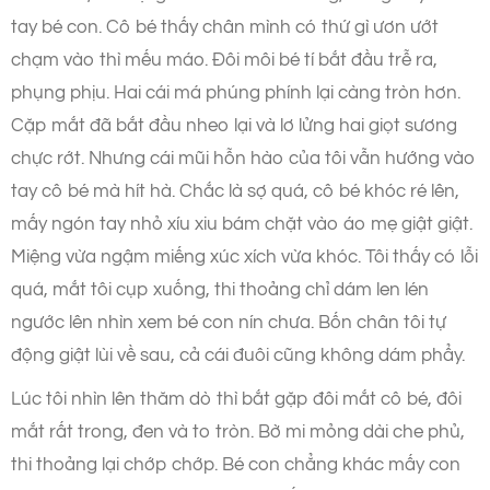
tay bé con. Cô bé thấy chân mình có thứ gì ươn ướt
chạm vào thì mếu máo. Đôi môi bé tí bắt đầu trễ ra,
phụng phịu. Hai cái má phúng phính lại càng tròn hơn.
Cặp mắt đã bắt đầu nheo lại và lơ lửng hai giọt sương
chực rớt. Nhưng cái mũi hỗn hào của tôi vẫn hướng vào
tay cô bé mà hít hà. Chắc là sợ quá, cô bé khóc ré lên,
mấy ngón tay nhỏ xíu xiu bám chặt vào áo mẹ giật giật.
Miệng vừa ngậm miếng xúc xích vừa khóc. Tôi thấy có lỗi
quá, mắt tôi cụp xuống, thi thoảng chỉ dám len lén
ngước lên nhìn xem bé con nín chưa. Bốn chân tôi tự
động giật lùi về sau, cả cái đuôi cũng không dám phẩy.
Lúc tôi nhìn lên thăm dò thì bắt gặp đôi mắt cô bé, đôi
mắt rất trong, đen và to tròn. Bờ mi mỏng dài che phủ,
thi thoảng lại chớp chớp. Bé con chẳng khác mấy con