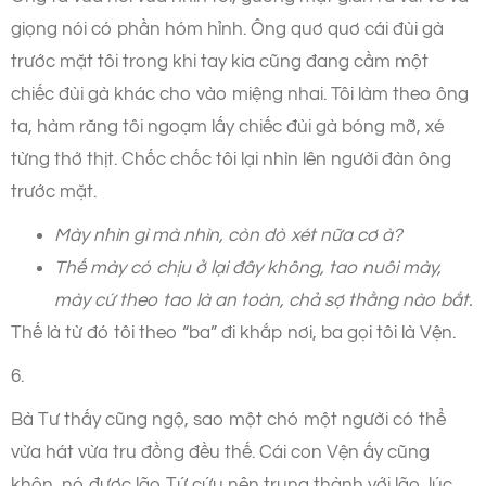
giọng nói có phần hóm hỉnh. Ông quơ quơ cái đùi gà
trước mặt tôi trong khi tay kia cũng đang cầm một
chiếc đùi gà khác cho vào miệng nhai. Tôi làm theo ông
ta, hàm răng tôi ngoạm lấy chiếc đùi gà bóng mỡ, xé
từng thớ thịt. Chốc chốc tôi lại nhìn lên người đàn ông
trước mặt.
Mày nhìn gì mà nhìn, còn dò xét nữa cơ à?
Thế mày có chịu ở lại đây không, tao nuôi mày,
mày cứ theo tao là an toàn, chả sợ thằng nào bắt.
Thế là từ đó tôi theo “ba” đi khắp nơi, ba gọi tôi là Vện.
6.
Bà Tư thấy cũng ngộ, sao một chó một người có thể
vừa hát vừa tru đồng đều thế. Cái con Vện ấy cũng
khôn, nó được lão Tứ cứu nên trung thành với lão, lúc