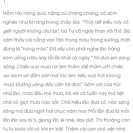
1.
Hổm rày nóng quá, nắng cứ chang chang, cả xóm
nghèo như bị rang trong chảo lửa.
“Thời tiết kiểu này có
giết người không chứ lại.”
, bà Tư cả ngày than với thở. Bà
cảm thấy cái nắng vào tận trong máu trong xương, thật
đúng là “nóng máu”. Đã vậy còn phải nghe lão hàng
xóm uống rượu say rồi lải nhải cả ngày “
Tôi đưa em sang
sông. Chiều xưa mưa rơi âm thầm. Để thấm ướt chiếc
áo xanh và đẫm ướt mái tóc em. Nếu xưa trời không
mưa. Đường vắng đâu cần tôi đưa
.”. Gớm cái của hủi
nhà lão, mưa đâu mà mưa, bà vái cả tuần nay mà tiệt
chả có giọt mưa nào sất. Chả hiểu lão đưa cô nào sang
sông mà đưa ngót hai chục năm nay. Mỗi lần đưa là mỗi
lần lão say bí tỉ, giọng lão lè nhè, day dứt. Thi thoảng còn
tu tu khóc rồi có khi im bặt. Thêm cái con chó vện nhà