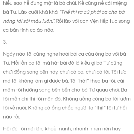
hiểu sao hễ đụng mặt là bả chửi. Kể cũng nể cái miệng
bà Tư. Lão cười khà khà
“Thế thì ta cứ phải ca cho bả
nóng tới sôi máu luôn.”.
Rồi lão với con Vện tiếp tục song
ca bản tình ca ảo não.
3.
Ngày nào tôi cũng nghe hoài bài ca của ông ba với bà
Tư. Mỗi lần ba tôi mà hát bài đó là kiểu gì bà Tư cũng
chửi đổng sang bên này, chửi cả ba, chửi cả tôi. Tôi tức
mà tôi không làm gì được bả. Tôi “hát” theo ba tôi, cái
mõm tôi hướng sang bên bển cho bà Tư quạu chơi. Ba
tôi mần chi thì tôi mần đó. Không uổng công ba tôi lượm
tôi về nuôi. Không có ổng chắc người ta “thịt” tôi từ hồi
nào rồi.
Hồi đó tôi mới lớn, khoẻ mạnh, nhanh nhẹn nên hay