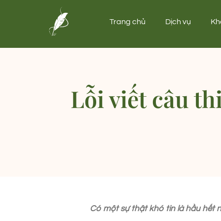
Trang chủ
Dịch vụ
Kh
Lỗi viết câu th
Có một sự thật khó tin là hầu hết n