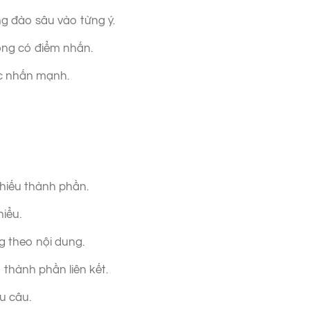
ng đào sâu vào từng ý.
không có điểm nhấn.
c nhấn mạnh.
hiếu thành phần.
hiểu.
 theo nội dung.
thành phần liên kết.
ấu câu.