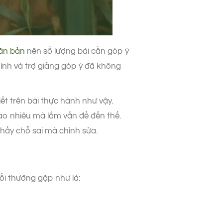
căn bản
nên số lượng bài cần góp ý
 mình và trợ giảng góp ý đã không
ết trên bài thực hành như vậy.
bao nhiêu mà lắm vấn đề đến thế.
thấy chỗ sai mà chỉnh sửa.
lỗi thường gặp như là: