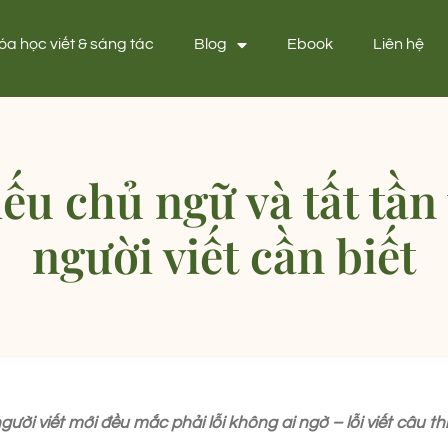
óa học viết & sáng tác
Blog
Ebook
Liên hệ
iếu chủ ngữ và tất tầ
người viết cần biết
gười viết mới đều mắc phải lỗi không ai ngờ – lỗi viết câu th