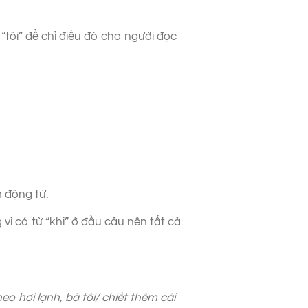
“tôi” để chỉ điều đó cho người đọc
 động từ.
vì có từ “khi” ở đầu câu nên tất cả
 hơi lạnh, bà tôi/ chiết thêm cái