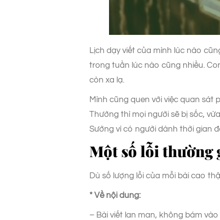
Lịch dạy viết của mình lúc nào cũ
trong tuần lúc nào cũng nhiều. Con 
còn xa lạ.
Mình cũng quen với việc quan sát p
Thường thì mọi người sẽ bị sốc, vừ
Sướng vì có người dành thời gian đọ
Một số lỗi thường
Dù số lượng lỗi của mỗi bài cao thậ
* Về nội dung:
– Bài viết lan man, không bám vào 