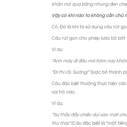
khăn mỏ quạ bằng nhung đen che đ
Vậy có khi nào ta không cần chủ 
Có. Đó là khi ta sử dụng câu rút gọ
Câu rút gọn cho phép lược bỏ bớt 
Ví dụ:
“Anh mày đi đâu mà hôm nay khôn
“Đi thi rồi. Sướng!”
(lược bỏ thành p
Câu đặc biệt thường thực hiện cá
vai trò nào.
Ví dụ:
“Sư thầy đẩy chiếc dùi vào mặt c
thư thái.”
(Câu đặc biệt là “một tiến