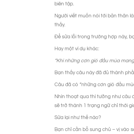
biên tập.
Người viết muốn nói tới bản thân l
thấy.
Để sửa lỗi trong trường hợp này, bạ
Hay một ví dụ khác:
“Khi những cơn gió đầu mùa mang t
Bạn thấy câu này đã đủ thành ph
Câu đã có “những cơn gió đầu mùa
Nhìn thoạt qua thì tưởng như câu đã
sẽ trở thành 1 trạng ngữ chỉ thời g
Sửa lại như thế nào?
Bạn chỉ cần bổ sung chủ – vị vào s