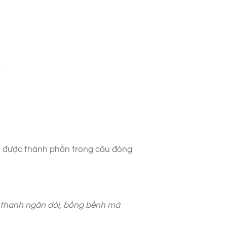
.
õ được thành phần trong câu đóng
m thanh ngân dài, bồng bềnh mà