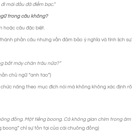
i mái đầu đã điểm bạc.”
ngữ trong câu không?
n hoặc câu đặc biệt.
thành phần câu nhưng vẫn đảm bảo ý nghĩa và tính lịch sự
g bắt mày chăn trâu nữa?”
hần chủ ngữ “anh tao”)
c chức năng theo mục đích nói mà không không xác định r
huông đồng. Một tiếng boong. Cả không gian chìm trong â
g boong” chỉ sự tồn tại của cái chuông đồng)