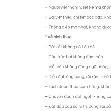
– Người viết tham ý, liệt kê mà khô
– Bài viết thiếu chi tiết độc đáo, 
– Thông điệp mờ nhạt, không đượ
* Về hình thức:
– Bài viết không có tiêu đề.
– Cấu trúc bài không đảm bảo.
– Viết câu không đúng ngữ pháp, t
– Diễn đạt lủng củng, rối rắm, khó 
– Tách đoạn theo cảm hứng, không
– Chuyển đoạn đột ngột, không có 
– Đặt dấu câu sai vị trí, dùng sai d