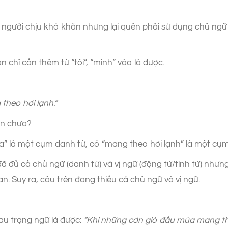
à người chịu khó khăn nhưng lại quên phải sử dụng chủ ngữ 
n chỉ cần thêm từ “tôi”, “mình” vào là được.
heo hơi lạnh.”
ần chưa?
” là một cụm danh từ, có “mang theo hơi lạnh” là một cụm
 đủ cả chủ ngữ (danh từ) và vị ngữ (động từ/tính từ) nhưng 
ian. Suy ra, câu trên đang thiếu cả chủ ngữ và vị ngữ.
au trạng ngữ là được:
“Khi những cơn gió đầu mùa mang theo