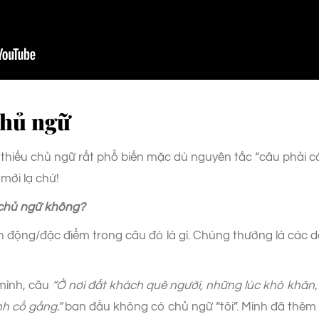
 chủ ngữ
câu thiếu chủ ngữ rất phổ biến mặc dù nguyên tắc “câu phải 
mới lạ chứ!
 chủ ngữ không?
 động/đặc điểm trong câu đó là gì. Chúng thường là các da
mình, câu
“Ở nơi đất khách quê người, những lúc khó khăn, 
nh cố gắng.”
ban đầu không có chủ ngữ “tôi”. Mình đã thêm 