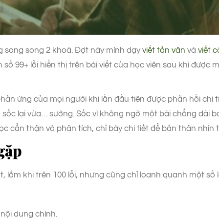
ng song song 2 khoá. Đợt này mình dạy
viết tản văn
và
viết 
số 99+ lỗi hiển thị trên bài viết của học viên sau khi được
hản ứng của mọi người khi lần đầu tiên được phản hồi chi ti
a sốc lại vừa… sướng. Sốc vì không ngờ một bài chẳng dài 
c cẩn thận và phân tích, chỉ bày chi tiết để bản thân nhìn 
 gặp
t, lắm khi trên 100 lỗi, nhưng cũng chỉ loanh quanh một số 
nội dung chính.