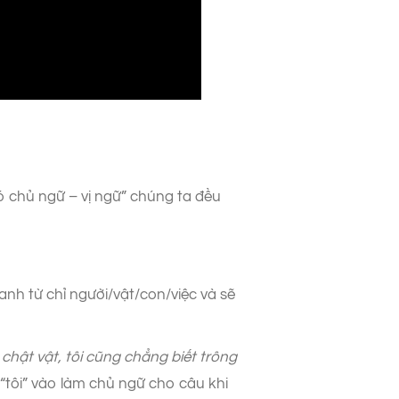
có chủ ngữ – vị ngữ” chúng ta đều
nh từ chỉ người/vật/con/việc và sẽ
chật vật, tôi cũng chẳng biết trông
“tôi” vào làm chủ ngữ cho câu khi