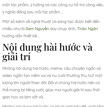
một tác phẩm, ý tưởng và các công cụ hỗ trợ công việc,
ý nghĩa đằng sau mỗi tác phẩm…
Một số kênh về nghệ thuật và sáng tạo được biết đến
nhiều như là
Sam Nguyễn
dạy chụp ảnh,
Thảo Ngân
hướng dẫn thiết kế…
Nội dung hài hước và
giải trí
Những nội dung hài hước, meme, câu chuyện ngắn và
video ngắn tạo niềm vui và nụ cười thường thu hút một
lượng lớn người theo dõi. Bởi vì chúng hài hước nên có
thể mang lại tiếng cười, giúp mọi người giải trí sau thời
gian học và làm vất vả.
Những nội dung hài hước có khi là một bài viết, một tầm