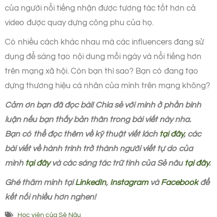
của người nổi tiếng nhận được tương tác tốt hơn cả
video được quay dựng công phu của họ.
Có nhiều cách khác nhau mà các influencers đang sử
dụng để sáng tạo nội dung mỗi ngày và nổi tiếng hơn
trên mạng xã hội. Còn bạn thì sao? Bạn có đang tạo
dựng thương hiệu cá nhân của mình trên mạng không?
Cảm ơn bạn đã đọc bài! Chia sẻ với mình ở phần bình
luận nếu bạn thấy bản thân trong bài viết này nha.
Bạn có thể đọc thêm về kỹ thuật viết lách
tại đây
, các
bài viết về hành trình trở thành người viết tự do của
mình
tại đây
và các sáng tác trữ tình của Sẻ nâu
tại đây
.
Ghé thăm mình tại
LinkedIn
,
Instagram
và
Facebook
để
kết nối nhiều hơn nghen!
Học viên của Sẻ Nâu