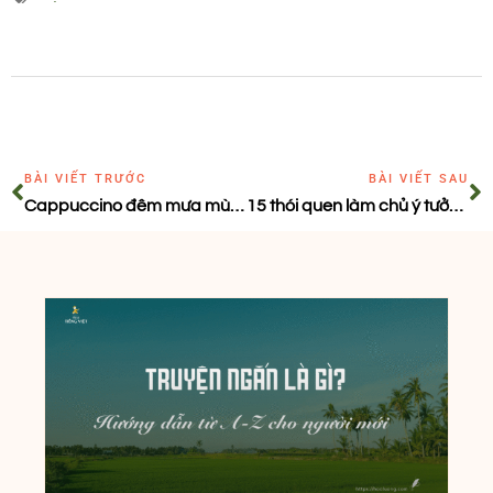
BÀI VIẾT TRƯỚC
BÀI VIẾT SAU
Cappuccino đêm mưa mùa hạ
15 thói quen làm chủ ý tưởng dễ thực hiện mỗi ngày