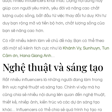
được nhiều Influencers khai thác. Dạng nội dung này
giúp con người yêu mình, yêu đời và nâng cao chất
lượng cuộc sống, bắt đầu từ việc thay đổi tư duy. Khi tư
duy bạn rộng mở và tiến bộ hơn, chất lượng sống của
bạn sẽ nâng cao hơn.
Có rất nhiều kênh làm về chủ đề này. Bạn có thể theo
dõi một số kênh tích cực như là
Khánh Vy
,
Sunhuyn
,
Tun
Cảm ơn
,
Hana Giang Anh
…
Nghệ thuật và sáng tạo
Rất nhiều influencers là những người đang làm trong
lĩnh vực nghệ thuật và sáng tạo. Chính vì vậy mà họ
cũng chia sẻ nhiều nội dung liên quan đến nghệ thuật,
thiết kế, nhiếp ảnh, kiến trúc và các dự án sáng tạo
khác… Influencers có thể chia sẻ quá trình họ tạo ra