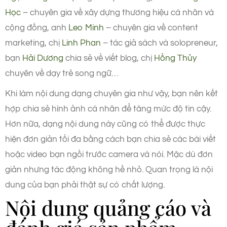
Học
– chuyên gia về xây dựng thương hiệu cá nhân và
cộng đồng, anh
Leo Minh
– chuyên gia về content
marketing, chị
Linh Phan
– tác giả sách và solopreneur,
bạn
Hải Dương
chia sẻ về viết blog, chị
Hồng Thủy
chuyên về dạy trẻ song ngữ…
Khi làm nội dung dạng chuyên gia như vậy, bạn nên kết
hợp chia sẻ hình ảnh cá nhân để tăng mức độ tin cậy.
Hơn nữa, dạng nội dung này cũng có thể được thực
hiện đơn giản tối đa bằng cách bạn chia sẻ các bài viết
hoặc video bạn ngồi trước camera và nói. Mặc dù đơn
giản nhưng tác động không hề nhỏ. Quan trọng là nội
dung của bạn phải thật sự có chất lượng.
Nội dung quảng cáo và