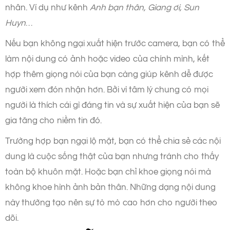
nhân. Ví dụ như kênh
Anh bạn thân, Giang ơi, Sun
Huyn
…
Nếu bạn không ngại xuất hiện trước camera, bạn có thể
làm nội dung có ảnh hoặc video của chính mình, kết
hợp thêm giọng nói của bạn càng giúp kênh dễ được
người xem đón nhận hơn. Bởi vì tâm lý chung có mọi
người là thích cái gì đáng tin và sự xuất hiện của bạn sẽ
gia tăng cho niềm tin đó.
Trường hợp bạn ngại lộ mặt, bạn có thể chia sẻ các nội
dung là cuộc sống thật của bạn nhưng tránh cho thấy
toàn bộ khuôn mặt. Hoặc bạn chỉ khoe giọng nói mà
không khoe hình ảnh bản thân. Những dạng nội dung
này thường tạo nên sự tò mò cao hơn cho người theo
dõi.