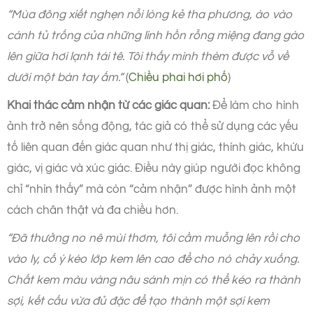
“Mùa đông xiết nghẹn nỗi lòng kẻ tha phương, ào vào
cánh tủ trống của những linh hồn rỗng miệng đang gào
lên giữa hơi lạnh tái tê. Tôi thấy mình thèm được vỗ về
dưới một bàn tay ấm.”
(
Chiều phai hơi phố
)
Khai thác cảm nhận từ các giác quan:
Để làm cho hình
ảnh trở nên sống động, tác giả có thể sử dụng các yếu
tố liên quan đến giác quan như thị giác, thính giác, khứu
giác, vị giác và xúc giác. Điều này giúp người đọc không
chỉ “nhìn thấy” mà còn “cảm nhận” được hình ảnh một
cách chân thật và đa chiều hơn.
“Đã thưởng no nê mùi thơm, tôi cầm muỗng lên rồi cho
vào ly, cố ý kéo lớp kem lên cao để cho nó chảy xuống.
Chất kem màu vàng nâu sánh mịn có thể kéo ra thành
sợi, kết cấu vừa đủ đặc để tạo thành một sợi kem