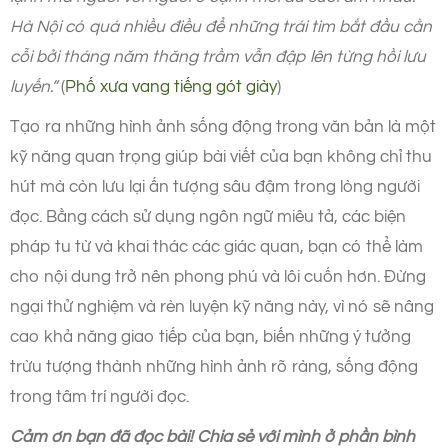
Hà Nội có quá nhiều điều để những trái tim bắt đầu cằn
cỗi bởi tháng năm thăng trầm vẫn đập lên từng hồi lưu
luyến.”
(
Phố xưa vang tiếng gót giày
)
Tạo ra những hình ảnh sống động trong văn bản là một
kỹ năng quan trọng giúp bài viết của bạn không chỉ thu
hút mà còn lưu lại ấn tượng sâu đậm trong lòng người
đọc. Bằng cách sử dụng ngôn ngữ miêu tả, các biện
pháp tu từ và khai thác các giác quan, bạn có thể làm
cho nội dung trở nên phong phú và lôi cuốn hơn. Đừng
ngại thử nghiệm và rèn luyện kỹ năng này, vì nó sẽ nâng
cao khả năng giao tiếp của bạn, biến những ý tưởng
trừu tượng thành những hình ảnh rõ ràng, sống động
trong tâm trí người đọc.
Cảm ơn bạn đã đọc bài! Chia sẻ với mình ở phần bình