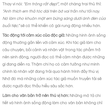
Thay vì nói:
“Em trông rất đẹp!”
, một chàng trai thủ thỉ:
“Anh thích em thả tóc dài trên bờ vai trần như tối nay.
Nó làm cho khuôn mặt em bừng sáng dưới ánh đèn của
buổi tiệc.”
sẽ có thể khiến cô gái rung động nhiều hơn.
Tác động tới cảm xúc của độc giả:
Những hình ảnh sống
động thường gắn liền với cảm xúc. Khi tác giả làm cho
câu chuyện, bối cảnh và nhân vật trong tác phẩm trở
nên sinh động, người đọc có thể cảm nhận được những
gì đang diễn ra. Thậm chí họ có cảm tưởng như mình
chính là nhân vật đang trải qua hành trình đầy thú vị.
Nhờ đó mà những cảm xúc tác giả muốn truyền tải sẽ
được người đọc thấu hiểu sâu sắc hơn.
Làm cho văn bản trở nên thú vị hơn:
Những mô tả chi
tiết và hình ảnh sống động làm cho văn bản không chỉ