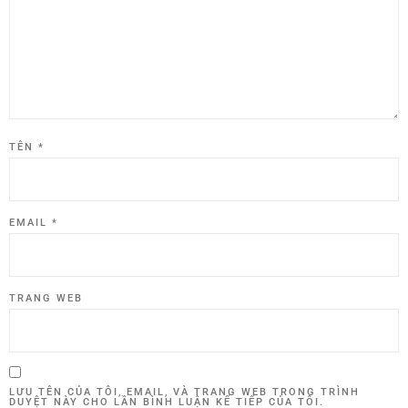
TÊN
*
EMAIL
*
TRANG WEB
LƯU TÊN CỦA TÔI, EMAIL, VÀ TRANG WEB TRONG TRÌNH
DUYỆT NÀY CHO LẦN BÌNH LUẬN KẾ TIẾP CỦA TÔI.