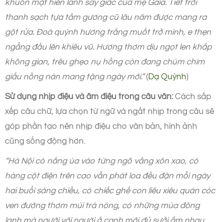
khuôn mặt hiền lành say giấc của mẹ Gaia. Tiết trời
thanh sạch tựa tấm gương cũ lâu năm được mang ra
gột rửa. Đoá quỳnh hương trắng muốt trở mình, e thẹn
ngẩng đầu lên khiêu vũ. Hương thơm dịu ngọt len khắp
không gian, trêu ghẹo nụ hồng còn đang chúm chím
giấu nồng nàn mang tặng ngày mới.”
(
Dạ Quỳnh
)
Sử dụng nhịp điệu và âm điệu trong câu văn:
Cách sắp
xếp câu chữ, lựa chọn từ ngữ và ngắt nhịp trong câu sẽ
góp phần tạo nên nhịp điệu cho văn bản, hình ảnh
cũng sống động hơn.
“Hà Nội có nắng ùa vào từng ngõ vắng xôn xao, có
hàng cột điện trên cao vẫn phát loa đều đặn mỗi ngày
hai buổi sáng chiều, có chiếc ghế con liêu xiêu quán cóc
ven đường thơm mùi trà nóng, có những mùa đông
lạnh mà người với người ở cạnh mới đủ sưởi ấm nhau.