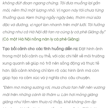
không đứt đoạn ngang chừng. Tôi đưa muỗng lại gần
môi, nếm thử một lượng nhỏ. Vị ngon này tôi chưa từng
thưởng qua. Kem trứng ngầy ngậy béo, thơm mùi sữa
đặc và đường, vị ngọt lan nhanh trên mặt lưỡi. Tôi tưởng
chừng như cả Hà Nội đã tan ra cùng ly cà phê Giảng ấy.”
(
Có một Hà Nội nồng nàn ly cà phê Giảng
)
Tạo bối cảnh cho các tình huống diễn ra:
Đặt hình ảnh
trong một bối cảnh cụ thể, với các chi tiết về môi trường
xung quanh sẽ giúp nó trở nên sống động và thực tế
hơn. Bối cảnh không chỉ làm rõ các hình ảnh mà còn
giúp tạo ra cảm xúc và ý nghĩa cho câu chuyện.
“Đêm mơ màng sương rơi, mưa chưa tan hết nên vương
mãi trên những cánh lá thâm u. Làn hơi mỏng giăng
giăng như tấm rèm thưa rũ thấp, khẽ khàng ôm ấp