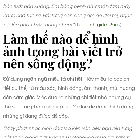
hôn lướt dần xuống. Em bồng bềnh như một đám mây
chực chờ tan ra. Rồi từng cơn sóng ầm ào dội tới, ngọn
núi lửa phun trào dung nham.”
(
Lạc anh giữa Paris
)
Làm thế nào để hình
ảnh trong bài viết trở
nên sống động?
Sử dụng ngôn ngữ miêu tả chi tiết:
Hãy miêu tả các chi
tiết cụ thể, từ màu sắc, hình dáng, âm thanh, mùi hương
đến cảm giác. Việc đưa ra những chi tiết nhỏ nhưng cụ
thể vào tác phẩm sẽ giúp người đọc dễ dàng hình dung
những gì đang được đề cập.
“Máy phát nhạc hình đóa loa kèn vẫn đều đặn rền từng
nốt theo giọng hát Khánh Ly. Ngoài kia mưa gió rầm rì.