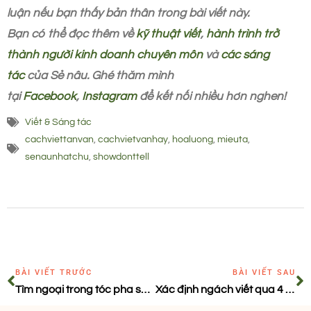
luận nếu bạn thấy bản thân trong bài viết này.
Bạn có thể đọc thêm về
kỹ thuật viết
,
hành trình trở
thành người kinh doanh chuyên môn
và
các sáng
tác
của Sẻ nâu.
Ghé thăm mình
tại
Facebook
,
Instagram
để kết nối nhiều hơn nghen!
Viết & Sáng tác
cachviettanvan
,
cachvietvanhay
,
hoaluong
,
mieuta
,
senaunhatchu
,
showdonttell
BÀI VIẾT TRƯỚC
BÀI VIẾT SAU
Tìm ngoại trong tóc pha sương
Xác định ngách viết qua 4 phương pháp tư duy