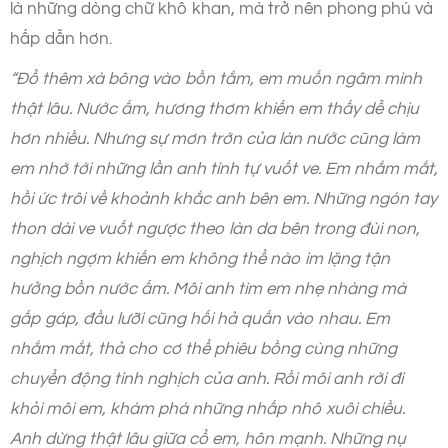
là những dòng chữ khô khan, mà trở nên phong phú và
hấp dẫn hơn.
“Đổ thêm xà bông vào bồn tắm, em muốn ngâm mình
thật lâu. Nước ấm, hương thơm khiến em thấy dễ chịu
hơn nhiều. Nhưng sự mơn trớn của làn nước cũng làm
em nhớ tới những lần anh tình tự vuốt ve. Em nhắm mắt,
hồi ức trôi về khoảnh khắc anh bên em. Những ngón tay
thon dài ve vuốt ngược theo làn da bên trong đùi non,
nghịch ngợm khiến em không thể nào im lặng tận
hưởng bồn nước ấm. Môi anh tìm em nhẹ nhàng mà
gấp gáp, đầu lưỡi cũng hối hả quấn vào nhau. Em
nhắm mắt, thả cho cơ thể phiêu bồng cùng những
chuyển động tinh nghịch của anh. Rồi môi anh rời đi
khỏi môi em, khám phá những nhấp nhô xuôi chiều.
Anh dừng thật lâu giữa cổ em, hôn mạnh. Những nụ