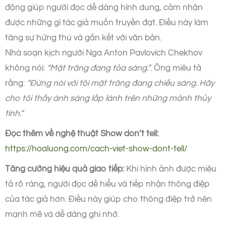
động giúp người đọc dễ dàng hình dung, cảm nhận
được những gì tác giả muốn truyền đạt. Điều này làm
tăng sự hứng thú và gắn kết với văn bản.
Nhà soạn kịch người Nga Anton Pavlovich Chekhov
không nói:
“Mặt trăng đang tỏa sáng.”
. Ông miêu tả
rằng:
“Đừng nói với tôi mặt trăng đang chiếu sáng. Hãy
cho tôi thấy ánh sáng lấp lánh trên những mảnh thủy
tinh.”
Đọc thêm về nghệ thuật Show don’t tell:
https://hoaluong.com/cach-viet-show-dont-tell/
Tăng cường hiệu quả giao tiếp:
Khi hình ảnh được miêu
tả rõ ràng, người đọc dễ hiểu và tiếp nhận thông điệp
của tác giả hơn. Điều này giúp cho thông điệp trở nên
mạnh mẽ và dễ dàng ghi nhớ.