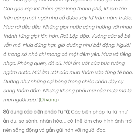
Căn gác xép lọt thỏm giữa lòng thành phố, khiêm tốn
trên cùng một ngôi nhà cổ được xây từ trăm năm trước.
Mưa rơi đều đều. Những giọt nước cộng hưởng với nhau
thành từng giọt lớn hơn. Rơi. Lộp độp. Vuông cửa sổ bé
vẫn mở. Mưa đứng hạt, gió dường như bất động. Người
ở trong xó nhỏ chỉ mong có một đêm yên. Mưa và tiếng
nhạc. Phòng quen, đồ cũ. Mùi ẩm ướt của bức tường
ngấm nước. Mùi ẩm ướt của mưa thấm vào từng tế bào.
Dường như những sợi bông trong chiếc chăn dày sụ
cũng thấm đẫm. Nhưng không phải mùi của mưa mà là
mùi người xưa.”
(
Dĩ vãng
)
Sử dụng các biện pháp tu từ:
Các biện pháp tu từ như
ẩn dụ, so sánh, nhân hóa… có thể làm cho hình ảnh trở
nên sống động và gần gũi hơn với người đọc.