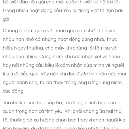
bài viết đầu tiên gửi cho một cuộc thi viết và hỗ trợ tôi
trong nhiều hoạt động của Yêu lại tiếng Việt tới tận bây
giờ.
Chúng tôi làm quen với nhau qua con chữ, thân với
nhau hơn nhờ có những hoạt động cùng nhau thực
hiện. Ngày thường, chả mấy khi chúng tôi tâm sự với
nhau quá nhiều. Càng hiếm khi nào nhận xét về nhau
hay nói những câu biểu lộ cảm nhận của mình về người
kia trực tiếp quá. Vậy nên khi đọc được tin nhắn của mọi
người dành cho, tôi đã thấy trong lòng rưng rưng niềm
xúc động.
Tôi nhớ khi còn học cấp ba, tôi đã nghĩ tình bạn còn
quan trọng hơn cả tình yêu. Khi phải chọn giữa hai thứ,
tôi thường có xu hướng chọn bạn thay vì chọn người kia.
Đến bây giờ, dù đã thay đổi quan điểm nhưng tôi vẫn