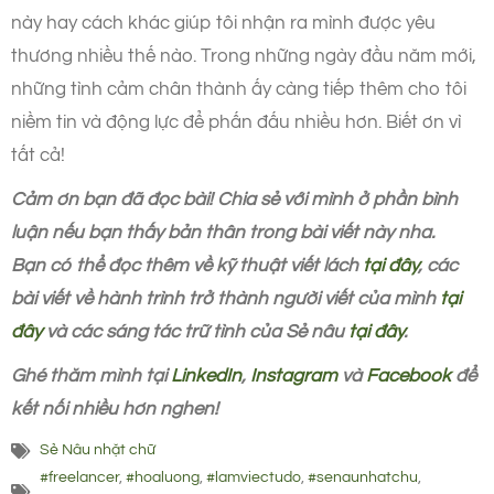
này hay cách khác giúp tôi nhận ra mình được yêu
thương nhiều thế nào. Trong những ngày đầu năm mới,
những tình cảm chân thành ấy càng tiếp thêm cho tôi
niềm tin và động lực để phấn đấu nhiều hơn. Biết ơn vì
tất cả!
Cảm ơn bạn đã đọc bài! Chia sẻ với mình ở phần bình
luận nếu bạn thấy bản thân trong bài viết này nha.
Bạn có thể đọc thêm về kỹ thuật viết lách
tại đây
, các
bài viết về hành trình trở thành người viết của mình
tại
đây
và các sáng tác trữ tình của Sẻ nâu
tại đây
.
Ghé thăm mình tại
LinkedIn
,
Instagram
và
Facebook
để
kết nối nhiều hơn nghen!
Sẻ Nâu nhặt chữ
#freelancer
,
#hoaluong
,
#lamviectudo
,
#senaunhatchu
,