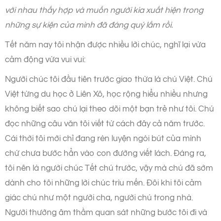
với nhau thấy hợp và muốn người kia xuất hiện trong
những sự kiện của mình đã đáng quý lắm rồi.
Tết năm nay tôi nhận được nhiều lời chúc, nghĩ lại vừa
cảm động vừa vui vui:
Người chúc tôi đầu tiên trước giao thừa là chú Việt. Chú
Việt từng du học ở Liên Xô, học rộng hiểu nhiều nhưng
không biết sao chú lại theo dõi một bạn trẻ như tôi. Chú
đọc những câu văn tôi viết từ cách đây cả năm trước.
Cái thời tôi mới chỉ đang rèn luyện ngòi bút của mình
chứ chưa bước hẳn vào con đường viết lách. Đáng ra,
tôi nên là người chúc Tết chú trước, vậy mà chú đã sớm
dành cho tôi những lời chúc trìu mến. Đôi khi tôi cảm
giác chú như một người cha, người chú trong nhà.
Người thường âm thầm quan sát những bước tôi đi và