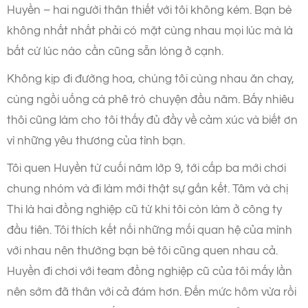
Huyền – hai người thân thiết với tôi không kém. Bạn bè
không nhất nhất phải có mặt cùng nhau mọi lúc mà là
bất cứ lúc nào cần cũng sẵn lòng ở cạnh.
Không kịp đi đường hoa, chúng tôi cùng nhau ăn chay,
cùng ngồi uống cà phê trò chuyện đầu năm. Bấy nhiêu
thôi cũng làm cho tôi thấy đủ đầy về cảm xúc và biết ơn
vì những yêu thương của tình bạn.
Tôi quen Huyền từ cuối năm lớp 9, tới cấp ba mới chơi
chung nhóm và đi làm mới thật sự gắn kết. Tâm và chị
Thi là hai đồng nghiệp cũ từ khi tôi còn làm ở công ty
đầu tiên. Tôi thích kết nối những mối quan hệ của mình
với nhau nên thường bạn bè tôi cũng quen nhau cả.
Huyền đi chơi với team đồng nghiệp cũ của tôi mấy lần
nên sớm đã thân với cả đám hơn. Đến mức hôm vừa rồi