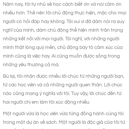
Năm nay, tôi tự nhủ sẽ học cách biết ơn và nói cảm ơn
nhiều hơn. Thế nên tôi chủ động thực hiện, mặc cho mọi
người có hồi đáp hay không. Tôi vui vì đã dám nói ra suy
nghĩ của mình, dám chủ động thể hiện mình trân trọng
những kết nối với mọi người. Tôi nghĩ, với những người
mình thật lòng quý mến, chủ động bày tỏ cảm xúc của
mình cũng là việc hay. Ai cũng muốn được sống trong
những yêu thương cả mà.
Bù lại, tôi nhận được nhiều lời chúc từ những người bạn,
từ các học viên và cả những người quen thân. Lời chúc
nào cũng mang ý nghĩa với tôi. Tuy vậy, lời chúc đến từ
hai người chị em làm tôi xúc động nhiều.
Một người vừa là học viên vừa từng đồng hành cùng tôi
trong một dự án về sách. Một người là độc giả của tôi từ