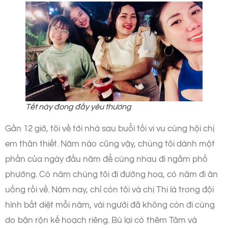
Tết này đong đầy yêu thương
Gần 12 giờ, tôi về tới nhà sau buổi tối vi vu cùng hội chị
em thân thiết. Năm nào cũng vậy, chúng tôi dành một
phần của ngày đầu năm để cùng nhau đi ngắm phố
phường. Có năm chúng tôi đi đường hoa, có năm đi ăn
uống rồi về. Năm nay, chỉ còn tôi và chị Thi là trong đội
hình bất diệt mỗi năm, vài người đã không còn đi cùng
do bận rộn kế hoạch riêng. Bù lại có thêm Tâm và