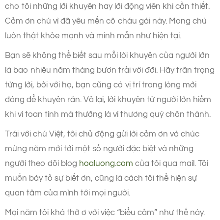
cho tôi những lời khuyên hay lời động viên khi cần thiết.
Cảm ơn chú vì đã yêu mến cô cháu gái này. Mong chú
luôn thật khỏe mạnh và minh mẫn như hiện tại.
Bạn sẽ không thể biết sau mỗi lời khuyên của người lớn
là bao nhiêu năm tháng bươn trải với đời. Hãy trân trọng
từng lời, bởi với họ, bạn cũng có vị trí trong lòng mới
đáng để khuyên răn. Vả lại, lời khuyên từ người lớn hiếm
khi vì toan tính mà thường là vì thương quý chân thành.
Trái với chú Việt, tôi chủ động gửi lời cảm ơn và chúc
mừng năm mới tới một số người đặc biệt và những
người theo dõi blog
hoaluong.com
của tôi qua mail. Tôi
muốn bày tỏ sự biết ơn, cũng là cách tôi thể hiện sự
quan tâm của mình tới mọi người.
Mọi năm tôi khá thờ ơ với việc “biểu cảm” như thế này.