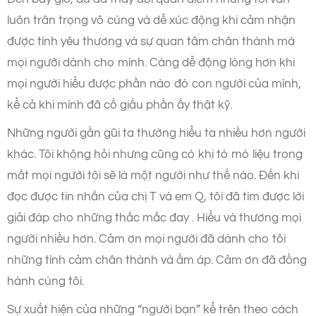
luôn trân trọng vô cùng và dễ xúc động khi cảm nhận
được tình yêu thương và sự quan tâm chân thành mà
mọi người dành cho mình. Càng dễ động lòng hơn khi
mọi người hiểu được phần nào đó con người của mình,
kể cả khi mình đã cố giấu phần ấy thật kỹ.
Những người gần gũi ta thường hiểu ta nhiều hơn người
khác. Tôi không hỏi nhưng cũng có khi tò mò liệu trong
mắt mọi người tôi sẽ là một người như thế nào. Đến khi
đọc được tin nhắn của chị T và em Q, tôi đã tìm được lời
giải đáp cho những thắc mắc đay . Hiểu và thương mọi
người nhiều hơn. Cảm ơn mọi người đã dành cho tôi
những tình cảm chân thành và ấm áp. Cảm ơn đã đồng
hành cùng tôi.
Sự xuất hiện của những “người bạn” kể trên theo cách