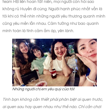
team HB liên hoan tất niên, mọi người còn hỏi sao
không rủ Huyền đi cùng. Người hạnh phúc nhất vẫn là
tôi khi có thể nhìn những người yêu thương quanh mình
cũng yêu mến lẫn nhau. Cảm tưởng như bao quanh
mình toàn là tình cảm ấm áp, yên lành.
Những người chị em yêu quý của tôi!
Tình bạn không cần thiết phải phân biệt ai quen trước,
ai quen sau hay quen nhau như thế nào. Chỉ cần chơi