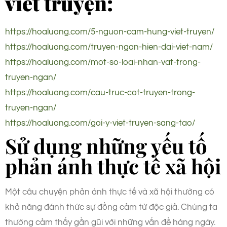
viết truyện:
https://hoaluong.com/5-nguon-cam-hung-viet-truyen/
https://hoaluong.com/truyen-ngan-hien-dai-viet-
nam
/
https://hoaluong.com/mot-so-loai-nhan-vat-trong-
truyen-ngan/
https://hoaluong.com/cau-truc-cot-truyen-trong-
truyen-ngan/
https://hoaluong.com/goi-y-viet-truyen-sang-tao/
Sử dụng những yếu tố
phản ánh thực tế xã hội
Một câu chuyện phản ánh thực tế và xã hội thường có
khả năng đánh thức sự đồng cảm từ độc giả. Chúng ta
thường cảm thấy gần gũi với những vấn đề hàng ngày.