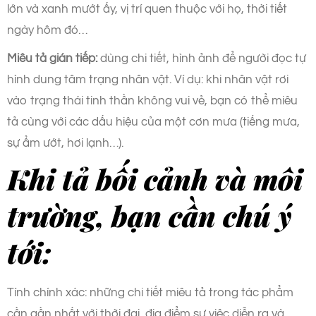
lớn và xanh mướt ấy, vị trí quen thuộc với họ, thời tiết
ngày hôm đó…
Miêu tả gián tiếp:
dùng chi tiết, hình ảnh để người đọc tự
hình dung tâm trạng nhân vật. Ví dụ: khi nhân vật rơi
vào trạng thái tinh thần không vui vẻ, bạn có thể miêu
tả cùng với các dấu hiệu của một cơn mưa (tiếng mưa,
sự ẩm ướt, hơi lạnh…).
Khi tả bối cảnh và môi
trường, bạn cần chú ý
tới:
Tính chính xác: những chi tiết miêu tả trong tác phẩm
cần gần nhất với thời đại, địa điểm sự việc diễn ra và