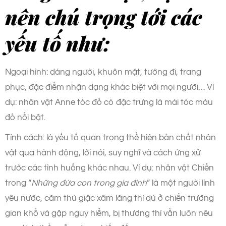
nên chú trọng tới các
yếu tố như:
Ngoại hình: dáng người, khuôn mặt, tướng đi, trang
phục, đặc điểm nhận dạng khác biệt với mọi người… Ví
dụ: nhân vật Anne tóc đỏ có đặc trưng là mái tóc màu
đỏ nổi bật.
Tính cách: là yếu tố quan trọng thể hiện bản chất nhân
vật qua hành động, lời nói, suy nghĩ và cách ứng xử
trước các tình huống khác nhau. Ví dụ: nhân vật Chiến
trong “
Những đứa con trong gia đình
” là một người lính
yêu nước, căm thù giặc xâm lăng thì dù ở chiến trường
gian khổ và gặp nguy hiểm, bị thương thì vẫn luôn nêu