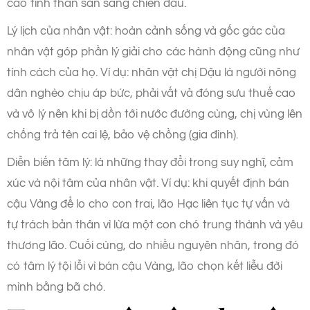
cao tinh thần sẵn sàng chiến đấu.
Lý lịch của nhân vật: hoàn cảnh sống và gốc gác của
nhân vật góp phần lý giải cho các hành động cũng như
tính cách của họ. Ví dụ: nhân vật chị Dậu là người nông
dân nghèo chịu áp bức, phải vất vả đóng sưu thuế cao
và vô lý nên khi bị dồn tới nước đường cùng, chị vùng lên
chống trả tên cai lệ, bảo vệ chồng (gia đình).
Diễn biến tâm lý: là những thay đổi trong suy nghĩ, cảm
xúc và nội tâm của nhân vật. Ví dụ: khi quyết định bán
cậu Vàng để lo cho con trai, lão Hạc liên tục tự vấn và
tự trách bản thân vì lừa một con chó trung thành và yêu
thương lão. Cuối cùng, do nhiều nguyên nhân, trong đó
có tâm lý tội lỗi vì bán cậu Vàng, lão chọn kết liễu đời
mình bằng bã chó.