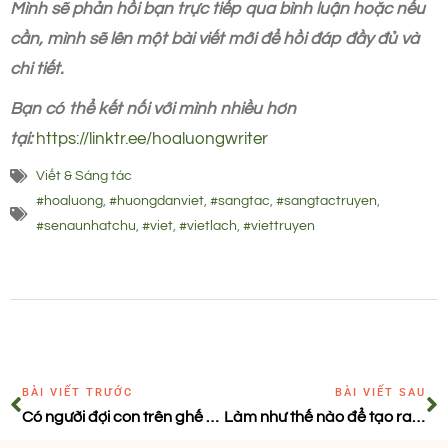
Mình sẽ phản hồi bạn trực tiếp qua bình luận hoặc nếu
cần, mình sẽ lên một bài viết mới để hồi đáp đầy đủ và
chi tiết.
Bạn có thể kết nối với mình nhiều hơn
tại:
https://linktr.ee/hoaluongwriter
Viết & Sáng tác
#hoaluong
,
#huongdanviet
,
#sangtac
,
#sangtactruyen
,
#senaunhatchu
,
#viet
,
#vietlach
,
#viettruyen
BÀI VIẾT TRƯỚC
BÀI VIẾT SAU
Có người đợi con trên ghế đá trước nhà
Làm như thế nào để tạo ra các chi tiết ấn tượng trong tác phẩm?