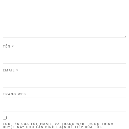
TÊN
*
EMAIL
*
TRANG WEB
LƯU TÊN CỦA TÔI, EMAIL, VÀ TRANG WEB TRONG TRÌNH
DUYỆT NÀY CHO LẦN BÌNH LUẬN KẾ TIẾP CỦA TÔI.