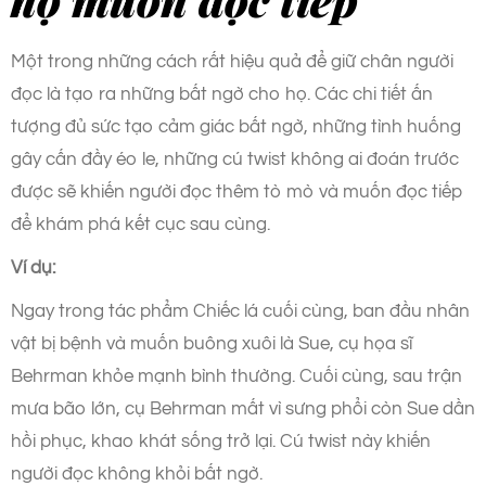
Một trong những cách rất hiệu quả để giữ chân người
đọc là tạo ra những bất ngờ cho họ. Các chi tiết ấn
tượng đủ sức tạo cảm giác bất ngờ, những tình huống
gây cấn đầy éo le, những cú twist không ai đoán trước
được sẽ khiến người đọc thêm tò mò và muốn đọc tiếp
để khám phá kết cục sau cùng.
Ví dụ:
Ngay trong tác phẩm Chiếc lá cuối cùng, ban đầu nhân
vật bị bệnh và muốn buông xuôi là Sue, cụ họa sĩ
Behrman khỏe mạnh bình thường. Cuối cùng, sau trận
mưa bão lớn, cụ Behrman mất vì sưng phổi còn Sue dần
hồi phục, khao khát sống trở lại. Cú twist này khiến
người đọc không khỏi bất ngờ.