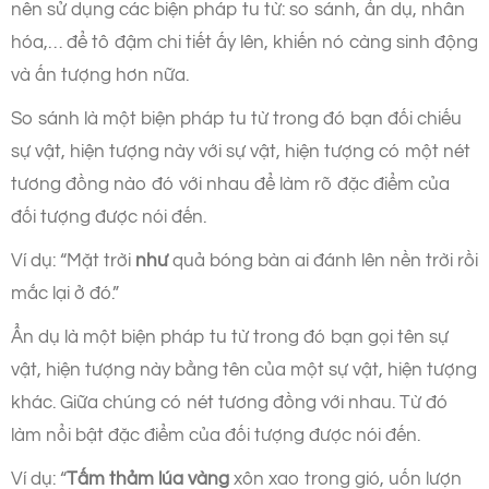
nên sử dụng các biện pháp tu từ: so sánh, ẩn dụ, nhân
hóa,… để tô đậm chi tiết ấy lên, khiến nó càng sinh động
và ấn tượng hơn nữa.
So sánh là một biện pháp tu từ trong đó bạn đối chiếu
sự vật, hiện tượng này với sự vật, hiện tượng có một nét
tương đồng nào đó với nhau để làm rõ đặc điểm của
đối tượng được nói đến.
Ví dụ: “Mặt trời
như
quả bóng bàn ai đánh lên nền trời rồi
mắc lại ở đó.”
Ẩn dụ là một biện pháp tu từ trong đó bạn gọi tên sự
vật, hiện tượng này bằng tên của một sự vật, hiện tượng
khác. Giữa chúng có nét tương đồng với nhau. Từ đó
làm nổi bật đặc điểm của đối tượng được nói đến.
Ví dụ: “
Tấm thảm lúa vàng
xôn xao trong gió, uốn lượn