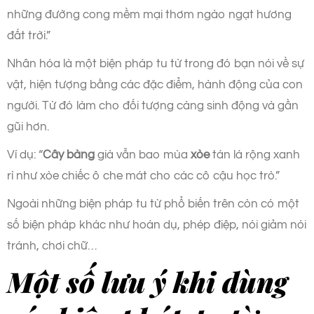
những đường cong mềm mại thơm ngào ngạt hương
đất trời.”
Nhân hóa là một biện pháp tu từ trong đó bạn nói về sự
vật, hiện tượng bằng các đặc điểm, hành động của con
người. Từ đó làm cho đối tượng càng sinh động và gần
gũi hơn.
Ví dụ: “
Cây bàng
già vẫn bao mùa
xòe
tán lá rộng xanh
rì như xòe chiếc ô che mát cho các cô cậu học trò.”
Ngoài những biện pháp tu từ phổ biến trên còn có một
số biện pháp khác như hoán dụ, phép điệp, nói giảm nói
tránh, chơi chữ…
Một số lưu ý khi dùng