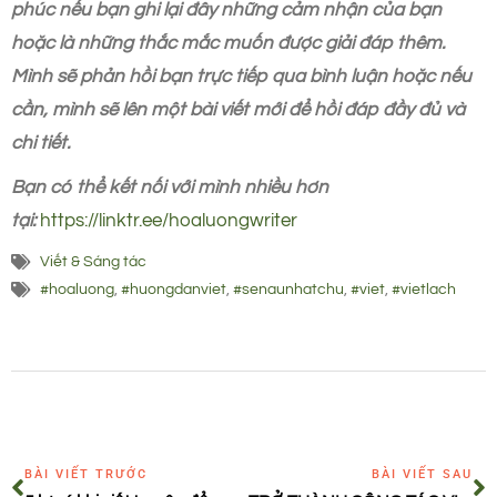
phúc nếu bạn ghi lại đây những cảm nhận của bạn
hoặc là những thắc mắc muốn được giải đáp thêm.
Mình sẽ phản hồi bạn trực tiếp qua bình luận hoặc nếu
cần, mình sẽ lên một bài viết mới để hồi đáp đầy đủ và
chi tiết.
Bạn có thể kết nối với mình nhiều hơn
tại:
https://linktr.ee/hoaluongwriter
Viết & Sáng tác
#hoaluong
,
#huongdanviet
,
#senaunhatchu
,
#viet
,
#vietlach
BÀI VIẾT TRƯỚC
BÀI VIẾT SAU