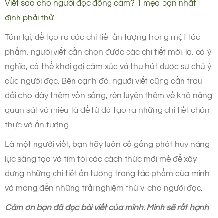
Viết sao cho người đọc đồng cảm? 1 mẹo bạn nhất
định phải thử
Tóm lại, để tạo ra các chi tiết ấn tượng trong một tác
phẩm, người viết cần chọn được các chi tiết mới, lạ, có ý
nghĩa, có thể khơi gợi cảm xúc và thu hút được sự chú ý
của người đọc. Bên cạnh đó, người viết cũng cần trau
dồi cho dày thêm vốn sống, rèn luyện thêm về khả năng
quan sát và miêu tả để từ đó tạo ra những chi tiết chân
thực và ấn tượng.
Là một người viết, bạn hãy luôn cố gắng phát huy năng
lực sáng tạo và tìm tòi các cách thức mới mẻ để xây
dựng những chi tiết ấn tượng trong tác phẩm của mình
và mang đến những trải nghiệm thú vị cho người đọc.
Cảm ơn bạn đã đọc bài viết của mình. Mình sẽ rất hạnh