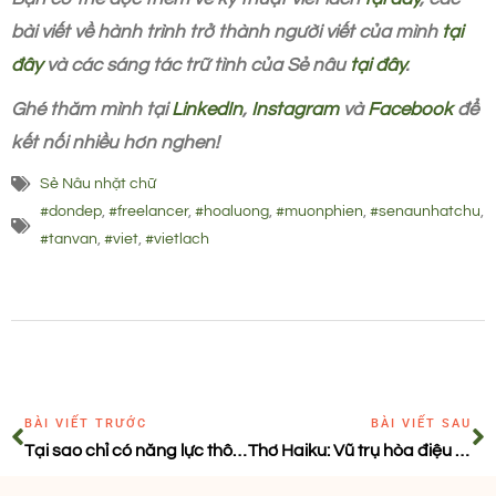
bài viết về hành trình trở thành người viết của mình
tại
đây
và các sáng tác trữ tình của Sẻ nâu
tại đây
.
Ghé thăm mình tại
LinkedIn
,
Instagram
và
Facebook
để
kết nối nhiều hơn nghen!
Sẻ Nâu nhặt chữ
#dondep
,
#freelancer
,
#hoaluong
,
#muonphien
,
#senaunhatchu
,
#tanvan
,
#viet
,
#vietlach
BÀI VIẾT TRƯỚC
BÀI VIẾT SAU
Tại sao chỉ có năng lực thôi chưa đủ để bạn thành công với nghề?
Thơ Haiku: Vũ trụ hòa điệu cùng những điều bé nhỏ