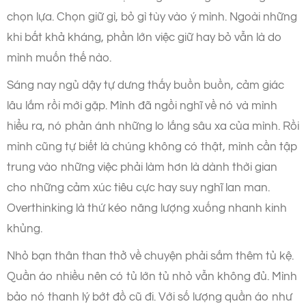
chọn lựa. Chọn giữ gì, bỏ gì tùy vào ý mình. Ngoài những
khi bất khả kháng, phần lớn việc giữ hay bỏ vẫn là do
mình muốn thế nào.
Sáng nay ngủ dậy tự dưng thấy buồn buồn, cảm giác
lâu lắm rồi mới gặp. Mình đã ngồi nghĩ về nó và mình
hiểu ra, nó phản ánh những lo lắng sâu xa của mình. Rồi
mình cũng tự biết là chúng không có thật, mình cần tập
trung vào những việc phải làm hơn là dành thời gian
cho những cảm xúc tiêu cực hay suy nghĩ lan man.
Overthinking là thứ kéo năng lượng xuống nhanh kinh
khủng.
Nhỏ bạn thân than thở về chuyện phải sắm thêm tủ kệ.
Quần áo nhiều nên có tủ lớn tủ nhỏ vẫn không đủ. Mình
bảo nó thanh lý bớt đồ cũ đi. Với số lượng quần áo như