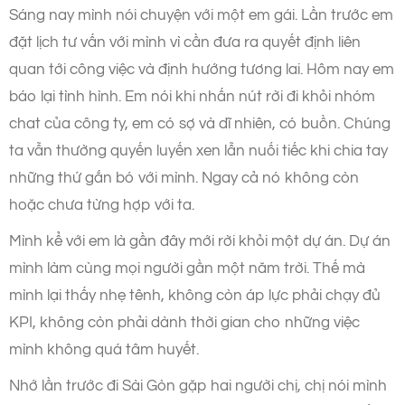
Sáng nay mình nói chuyện với một em gái. Lần trước em
đặt lịch tư vấn với mình vì cần đưa ra quyết định liên
quan tới công việc và định hướng tương lai. Hôm nay em
báo lại tình hình. Em nói khi nhấn nút rời đi khỏi nhóm
chat của công ty, em có sợ và dĩ nhiên, có buồn. Chúng
ta vẫn thường quyến luyến xen lẫn nuối tiếc khi chia tay
những thứ gắn bó với mình. Ngay cả nó không còn
hoặc chưa từng hợp với ta.
Mình kể với em là gần đây mới rời khỏi một dự án. Dự án
mình làm cùng mọi người gần một năm trời. Thế mà
mình lại thấy nhẹ tênh, không còn áp lực phải chạy đủ
KPI, không còn phải dành thời gian cho những việc
mình không quá tâm huyết.
Nhớ lần trước đi Sài Gòn gặp hai người chị, chị nói mình