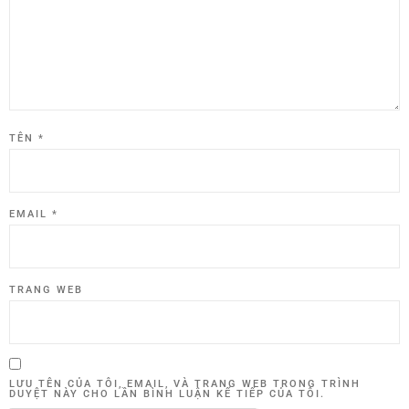
TÊN
*
EMAIL
*
TRANG WEB
LƯU TÊN CỦA TÔI, EMAIL, VÀ TRANG WEB TRONG TRÌNH
DUYỆT NÀY CHO LẦN BÌNH LUẬN KẾ TIẾP CỦA TÔI.