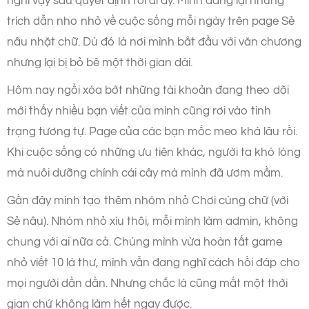
nghĩ vậy sau quyết định rời đi ấy. Mình đăng lại những
trích dẫn nho nhỏ về cuộc sống mỗi ngày trên page Sẻ
nâu nhặt chữ. Dù đó là nơi mình bắt đầu với văn chương
nhưng lại bị bỏ bê một thời gian dài.
Hôm nay ngồi xóa bớt những tài khoản đang theo dõi
mới thấy nhiều bạn viết của mình cũng rơi vào tình
trạng tương tự. Page của các bạn mốc meo khá lâu rồi.
Khi cuộc sống có những ưu tiên khác, người ta khó lòng
mà nuôi dưỡng chính cái cây mà mình đã ươm mầm.
Gần đây mình tạo thêm nhóm nhỏ Chơi cùng chữ (với
Sẻ nâu). Nhóm nhỏ xíu thôi, mỗi mình làm admin, không
chung với ai nữa cả. Chúng mình vừa hoàn tất game
nhỏ viết 10 lá thư, mình vẫn đang nghĩ cách hồi đáp cho
mọi người dần dần. Nhưng chắc là cũng mất một thời
gian chứ không làm hết ngay được.