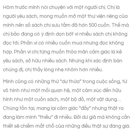
Hôm trước mình nói chuyện với một người chị. Chị là
người yêu sách, mong muốn mở một thư viện riêng của
mình nên số sách chị sưu tầm đã hơn 500 cuốn. Thế mà
chị bảo đang có ý định dọn bớt vì nhiều sách chị không
đọc tới. Phần vì có nhiều cuốn mua nhưng đọc không
hợp. Phần vì chị từng muốn thỏa mãn cảm giác là kẻ
yêu sách, sở hữu nhiều sách. Nhưng khi xác định bán
chúng đi, chị thấy lòng nhẹ nhõm hơn nhiều.
Mình cũng có những thứ “dư thừa” trong cuộc sống, từ
vô hình như một mối quan hệ, một cảm xúc đến hữu
hình như một cuốn sách, một bộ đồ, một vật dụng…
Chúng tồn tại, mang lại cảm giác “đầy” nhưng thật ra
đang làm mình “thiếu” đi nhiều. Bởi dư giả mà không cần
thiết sẽ chiếm mất chỗ của những điều thật sự đáng giá.