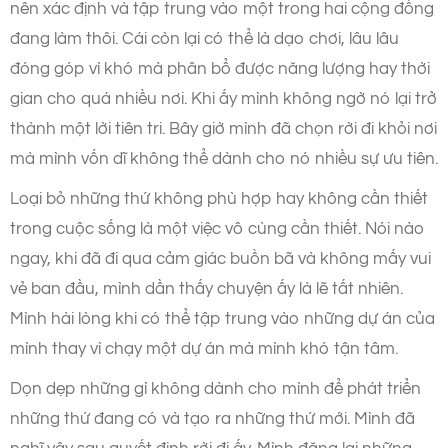
nên xác định và tập trung vào một trong hai cộng đồng
đang làm thôi. Cái còn lại có thể là dạo chơi, lâu lâu
đóng góp vì khó mà phân bổ được năng lượng hay thời
gian cho quá nhiều nơi. Khi ấy mình không ngờ nó lại trở
thành một lời tiên tri. Bây giờ mình đã chọn rời đi khỏi nơi
mà mình vốn dĩ không thể dành cho nó nhiều sự ưu tiên.
Loại bỏ những thứ không phù hợp hay không cần thiết
trong cuộc sống là một việc vô cùng cần thiết. Nói nào
ngay, khi đã đi qua cảm giác buồn bã và không mấy vui
vẻ ban đầu, mình dần thấy chuyện ấy là lẽ tất nhiên.
Mình hài lòng khi có thể tập trung vào những dự án của
mình thay vì chạy một dự án mà mình khó tận tâm.
Dọn dẹp những gì không dành cho mình để phát triển
những thứ đang có và tạo ra những thứ mới. Mình đã