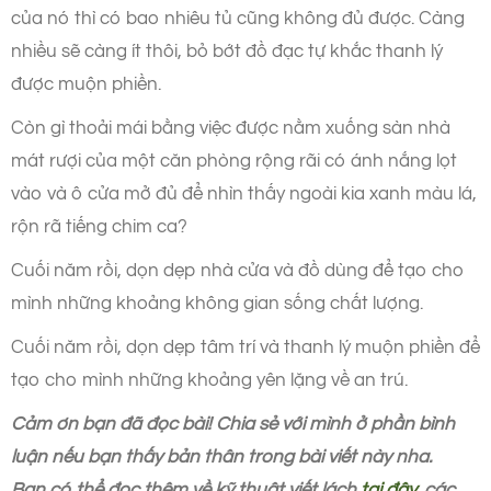
của nó thì có bao nhiêu tủ cũng không đủ được. Càng
nhiều sẽ càng ít thôi, bỏ bớt đồ đạc tự khắc thanh lý
được muộn phiền.
Còn gì thoải mái bằng việc được nằm xuống sàn nhà
mát rượi của một căn phòng rộng rãi có ánh nắng lọt
vào và ô cửa mở đủ để nhìn thấy ngoài kia xanh màu lá,
rộn rã tiếng chim ca?
Cuối năm rồi, dọn dẹp nhà cửa và đồ dùng để tạo cho
mình những khoảng không gian sống chất lượng.
Cuối năm rồi, dọn dẹp tâm trí và thanh lý muộn phiền để
tạo cho mình những khoảng yên lặng về an trú.
Cảm ơn bạn đã đọc bài! Chia sẻ với mình ở phần bình
luận nếu bạn thấy bản thân trong bài viết này nha.
Bạn có thể đọc thêm về kỹ thuật viết lách
tại đây
, các