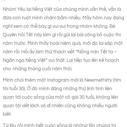
Nhóm Yêu lại tiếng Việt của chúng mình vẫn thế, vẫn là
đứa con ruột mình chăm bẵm nhiều. Mấy hôm nay đang
nghĩ xem có thể bày gì vui vui trong nhóm không. Bé
Quyên hỏi Tết này làm gì rồi gửi lại bài công bố cuộc thi
năm trước. Mình thấy hoài niệm quá, mới đó lại sắp một
năm rồi. Hồi ấy làm thử thách viết “Nồng nàn Tết ta –
Ngân nga tiếng Việt” vui thật. Lại tiếp tục lên kế hoạch
cho những tháng cuối năm thôi.
Mình chơi thêm một Instagram mới là Newmethirty (tìm
tôi tuổi 30). Ở đó mình đăng những thứ linh tinh liên
quan tới cuộc sống của một cô gái 30 tuổi, không liên
quan tới viết lách và dĩ nhiên cũng không nhiều người
biết.
Từ lâu rồi mình biết cuộc sống là những lần chúng ta