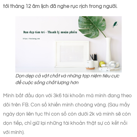
tới tháng 12 âm lịch đã nghe rục rịch trong người.
Dọn dẹp cả vật chất và những tạp niệm tiêu cực
để cuộc sống chất lượng hơn
Mình bắt đầu dọn với 3k6 tài khoản mà mình đang theo
dõi trên FB. Con số khiến mình choáng váng. (Sau mấy
ngày dọn liên tục thì con số còn dưới 2k và mình sẽ còn
dọn tiếp, chỉ giữ lại những tài khoản thật sự có kết nối
với mình).