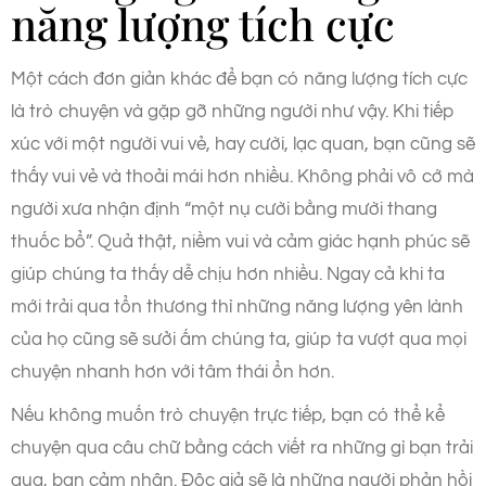
năng lượng tích cực
Một cách đơn giản khác để bạn có năng lượng tích cực
là trò chuyện và gặp gỡ những người như vậy. Khi tiếp
xúc với một người vui vẻ, hay cười, lạc quan, bạn cũng sẽ
thấy vui vẻ và thoải mái hơn nhiều. Không phải vô cớ mà
người xưa nhận định “một nụ cười bằng mười thang
thuốc bổ”. Quả thật, niềm vui và cảm giác hạnh phúc sẽ
giúp chúng ta thấy dễ chịu hơn nhiều. Ngay cả khi ta
mới trải qua tổn thương thì những năng lượng yên lành
của họ cũng sẽ sưởi ấm chúng ta, giúp ta vượt qua mọi
chuyện nhanh hơn với tâm thái ổn hơn.
Nếu không muốn trò chuyện trực tiếp, bạn có thể kể
chuyện qua câu chữ bằng cách viết ra những gì bạn trải
qua, bạn cảm nhận. Độc giả sẽ là những người phản hồi