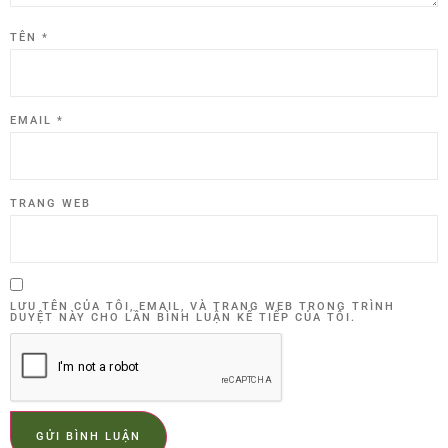
TÊN
*
EMAIL
*
TRANG WEB
LƯU TÊN CỦA TÔI, EMAIL, VÀ TRANG WEB TRONG TRÌNH
DUYỆT NÀY CHO LẦN BÌNH LUẬN KẾ TIẾP CỦA TÔI.