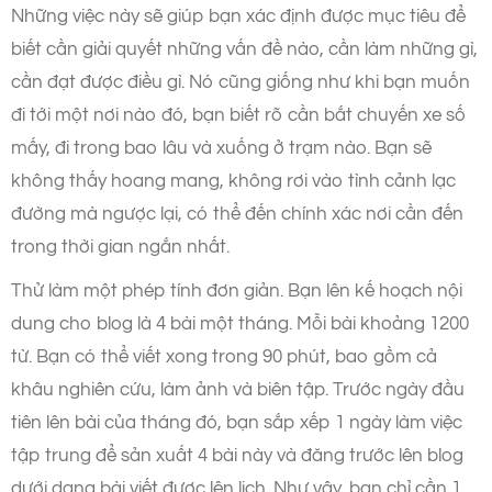
Những việc này sẽ giúp bạn xác định được mục tiêu để
biết cần giải quyết những vấn đề nào, cần làm những gì,
cần đạt được điều gì. Nó cũng giống như khi bạn muốn
đi tới một nơi nào đó, bạn biết rõ cần bắt chuyến xe số
mấy, đi trong bao lâu và xuống ở trạm nào. Bạn sẽ
không thấy hoang mang, không rơi vào tình cảnh lạc
đường mà ngược lại, có thể đến chính xác nơi cần đến
trong thời gian ngắn nhất.
Thử làm một phép tính đơn giản. Bạn lên kế hoạch nội
dung cho blog là 4 bài một tháng. Mỗi bài khoảng 1200
từ. Bạn có thể viết xong trong 90 phút, bao gồm cả
khâu nghiên cứu, làm ảnh và biên tập. Trước ngày đầu
tiên lên bài của tháng đó, bạn sắp xếp 1 ngày làm việc
tập trung để sản xuất 4 bài này và đăng trước lên blog
dưới dạng bài viết được lên lịch. Như vậy, bạn chỉ cần 1