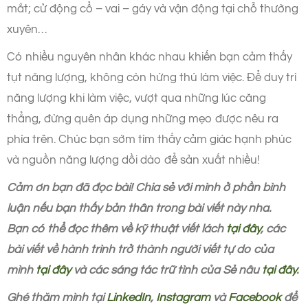
mắt; cử động cổ – vai – gáy và vận động tại chỗ thường
xuyên…
Có nhiều nguyên nhân khác nhau khiến bạn cảm thấy
tụt năng lượng, không còn hứng thú làm việc. Để duy trì
năng lượng khi làm việc, vượt qua những lúc căng
thẳng, đừng quên áp dụng những mẹo được nêu ra
phía trên. Chúc bạn sớm tìm thấy cảm giác hạnh phúc
và nguồn năng lượng dồi dào để sản xuất nhiều!
Cảm ơn bạn đã đọc bài! Chia sẻ với mình ở phần bình
luận nếu bạn thấy bản thân trong bài viết này nha.
Bạn có thể đọc thêm về kỹ thuật viết lách
tại đây
, các
bài viết về hành trình trở thành người viết tự do của
mình
tại đây
và các sáng tác trữ tình của Sẻ nâu
tại đây
.
Ghé thăm mình tại
LinkedIn
,
Instagram
và
Facebook
để