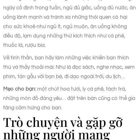
ngày cố định trong tuần, ngủ đủ giấc, uống đủ nước, ăn
uống lành mạnh và tránh xa những thói quen có hại
cho sức khoẻ như ngủ ít, ngủ muộn, ăn uống không
điều độ, lạm dụng những thứ kích thích như cà phê,
thuốc lá, rượu bia.
Về tinh thần, bạn hãy làm những việc khiến bạn thích
thú và thấy thoải mái. Như là đọc sách, nghe nhạc, xem
phim, tán gẫu với bạn bè, đi dạo ngoài trời, du lịch…
Mẹo cho bạn:
một chút hoa tươi, ly cà phê, tách trà,
những món đồ đáng yêu… đặt trên bàn cũng có thể gia
tăng cảm hứng cho bạn.
Trò chuyện và gặp gỡ
những người mang