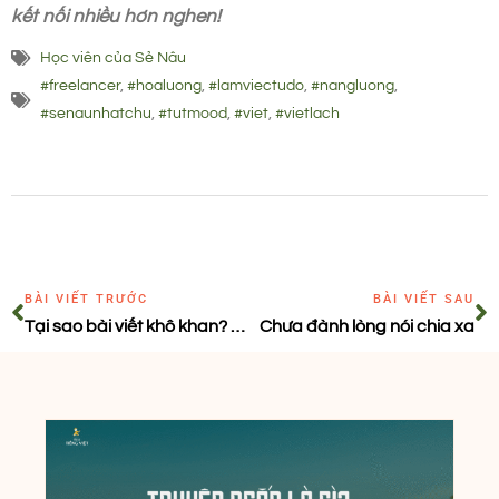
kết nối nhiều hơn nghen!
Học viên của Sẻ Nâu
#freelancer
,
#hoaluong
,
#lamviectudo
,
#nangluong
,
#senaunhatchu
,
#tutmood
,
#viet
,
#vietlach
BÀI VIẾT TRƯỚC
BÀI VIẾT SAU
Tại sao bài viết khô khan? 7 mẹo khắc phục ngay lập tức
Chưa đành lòng nói chia xa