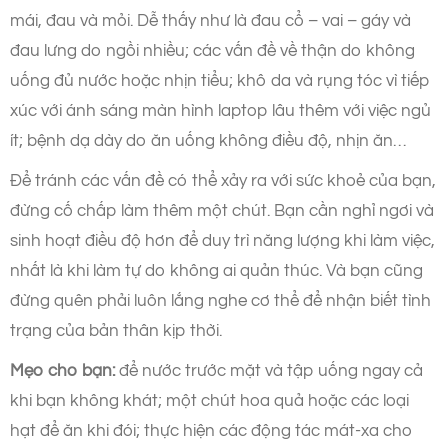
mái, đau và mỏi. Dễ thấy như là đau cổ – vai – gáy và
đau lưng do ngồi nhiều; các vấn đề về thận do không
uống đủ nước hoặc nhịn tiểu; khô da và rụng tóc vì tiếp
xúc với ánh sáng màn hình laptop lâu thêm với việc ngủ
ít; bệnh dạ dày do ăn uống không điều độ, nhịn ăn…
Để tránh các vấn đề có thể xảy ra với sức khoẻ của bạn,
đừng cố chấp làm thêm một chút. Bạn cần nghỉ ngơi và
sinh hoạt điều độ hơn để duy trì năng lượng khi làm việc,
nhất là khi làm tự do không ai quản thúc. Và bạn cũng
đừng quên phải luôn lắng nghe cơ thể để nhận biết tình
trạng của bản thân kịp thời.
Mẹo cho bạn:
để nước trước mặt và tập uống ngay cả
khi bạn không khát; một chút hoa quả hoặc các loại
hạt để ăn khi đói; thực hiện các động tác mát-xa cho