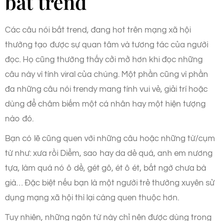
bắt trend
Các câu nói bắt trend, đang hot trên mạng xã hội
thường tạo được sự quan tâm và tương tác của người
đọc. Họ cũng thường thấy cởi mở hơn khi đọc những
câu này vì tính viral của chúng. Một phần cũng vì phần
đa những câu nói trendy mang tính vui vẻ, giải trí hoặc
dùng để châm biếm một cá nhân hay một hiện tượng
nào đó.
Bạn có lẽ cũng quen với những câu hoặc những từ/cụm
từ như: xưa rồi Diễm, sao hay da dẻ quá, anh em nương
tựa, làm quá nó ô dề, gét gô, ét ô ét, bất ngờ chưa bà
già… Đặc biệt nếu bạn là một người trẻ thường xuyên sử
dụng mạng xã hội thì lại càng quen thuộc hơn.
Tuy nhiên, những ngôn từ này chỉ nên được dùng trong