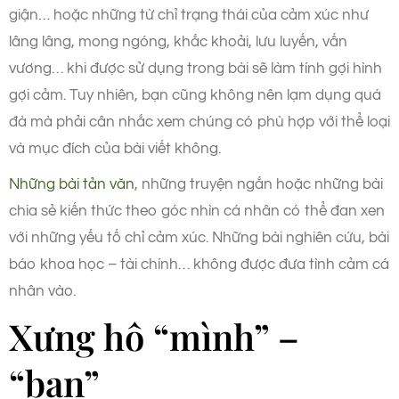
giận… hoặc những từ chỉ trạng thái của cảm xúc như
lâng lâng, mong ngóng, khắc khoải, lưu luyến, vấn
vương… khi được sử dụng trong bài sẽ làm tính gợi hình
gợi cảm. Tuy nhiên, bạn cũng không nên lạm dụng quá
đà mà phải cân nhắc xem chúng có phù hợp với thể loại
và mục đích của bài viết không.
Những bài tản văn
, những truyện ngắn hoặc những bài
chia sẻ kiến thức theo góc nhìn cá nhân có thể đan xen
với những yếu tố chỉ cảm xúc. Những bài nghiên cứu, bài
báo khoa học – tài chính… không được đưa tình cảm cá
nhân vào.
Xưng hô “mình” –
“bạn”