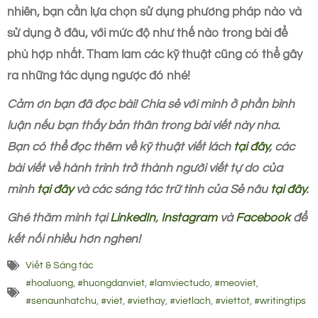
nhiên, bạn cần lựa chọn sử dụng phương pháp nào và
sử dụng ở đâu, với mức độ như thế nào trong bài để
phù hợp nhất. Tham lam các kỹ thuật cũng có thể gây
ra những tác dụng ngược đó nhé!
Cảm ơn bạn đã đọc bài! Chia sẻ với mình ở phần bình
luận nếu bạn thấy bản thân trong bài viết này nha.
Bạn có thể đọc thêm về kỹ thuật viết lách
tại đây
, các
bài viết về hành trình trở thành người viết tự do của
mình
tại đây
và các sáng tác trữ tình của Sẻ nâu
tại đây
.
Ghé thăm mình tại
LinkedIn
,
Instagram
và
Facebook
để
kết nối nhiều hơn nghen!
Viết & Sáng tác
#hoaluong
,
#huongdanviet
,
#lamviectudo
,
#meoviet
,
#senaunhatchu
,
#viet
,
#viethay
,
#vietlach
,
#viettot
,
#writingtips