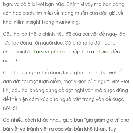
bạn, và cả ở lại với bạn nữa. Chính vì vậy mà bạn càng
cần học cách tìm hiểu về mong muốn của độc giả, về
khái niệm insight trong marketing.
Câu hỏi có thể là chính tiêu đề của bài viết để ngay lập
tức tác động tới người đọc: Có chăng ta đã hoài phí
chính mình?,
Tại sao phải cố chấp làm một việc đến
cùng?
…
Câu hỏi cũng có thể được lồng ghép trong bài viết để
dẫn dắt tới một luận điểm, một ý kiến của người viết. Đôi
khi, câu hỏi không dùng để đặt nghi vấn mà được dùng
để thể hiện cảm xúc của người viết trong vấn đề được
nói tới.
Có nhiều cách khác nhau giúp bạn “gia giảm gia vị” cho
bài viết và tránh viết ra các văn bản khô khan. Tuy