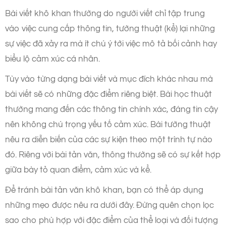
Bài viết khô khan thường do người viết chỉ tập trung
vào việc cung cấp thông tin, tường thuật (kể) lại những
sự việc đã xảy ra mà ít chú ý tới việc mô tả bối cảnh hay
biểu lộ cảm xúc cá nhân.
Tùy vào từng dạng bài viết và mục đích khác nhau mà
bài viết sẽ có những đặc điểm riêng biệt. Bài học thuật
thường mang đến các thông tin chính xác, đáng tin cậy
nên không chú trọng yếu tố cảm xúc. Bài tường thuật
nêu ra diễn biến của các sự kiện theo một trình tự nào
đó. Riêng với bài tản văn, thông thường sẽ có sự kết hợp
giữa bày tỏ quan điểm, cảm xúc và kể.
Để tránh bài tản văn khô khan, bạn có thể áp dụng
những mẹo được nêu ra dưới đây. Đừng quên chọn lọc
sao cho phù hợp với đặc điểm của thể loại và đối tượng