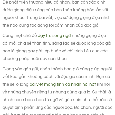
Để phát triển thương hiệu cá nhân, bạn cần xác định
được giọng điệu riêng của bản thân không hòa lẫn với
người khác. Trong bài viết, việc sử dụng giọng điệu như
thế nào cũng tác động tới cảm nhận của độc giả.
Cùng một chủ đề
dạy trẻ song ngữ
nhưng giọng điệu
cởi mở, chia sẻ thân tình, sáng tạo sẽ được lòng độc giả
hơn là giọng gay gắt, ép buộc và chỉ trích tiêu cực các
phương pháp nuôi dạy con khác.
Giọng văn gần gũi, chân thành bao giờ cũng giúp người
viết kéo gần khoảng cách với độc giả của mình. Bạn có
thể sẽ lo lắng
bài viết mang tính cá nhân hời hợt
khi nói
về những chuyện riêng tư nhưng đừng quá lo. Sự thật là
chính cách bạn chọn từ ngữ và góc nhìn như thế nào sẽ
quyết định phản ứng của người đọc. Đa phần, người đọc