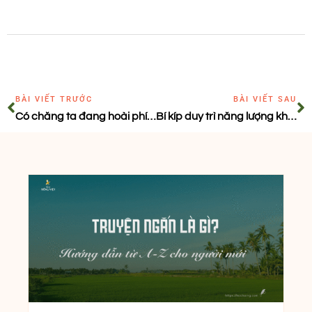
BÀI VIẾT TRƯỚC
BÀI VIẾT SAU
Có chăng ta đang hoài phí chính mình?
Bí kíp duy trì năng lượng khi làm việc tự do