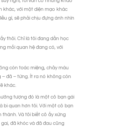
g suy nghĩ, tôi vẫn có những khao
h khác, với một diện mạo khác
iều gì, sẽ phải chịu đựng ánh nhìn
y thôi. Chỉ là tôi đang dần học
ững mối quan hệ đang có, với
không còn toác miệng, chảy máu
– đã – từng. Ít ra nó không còn
đẽ khác.
 mường tượng đó là một cô bạn gái
à bi quan hơn tôi. Với một cô bạn
thành. Và tôi biết cô ấy xứng
 gai, đã khóc và đã đau cũng