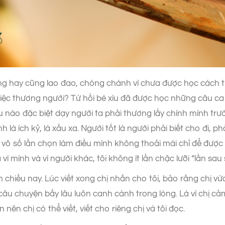
 hay cũng lao đao, chòng chành vì chưa được học cách t
việc thương người? Từ hồi bé xíu đã được học những câu ca
nào đặc biệt dạy người ta phải thương lấy chính mình trước đ
là ích kỷ, là xấu xa. Người tốt là người phải biết cho đi, phả
ã vô số lần chọn làm điều mình không thoải mái chỉ để được 
 vì mình và vì người khác, tôi không ít lần chậc lưỡi “lần sa
ên chiều nay. Lúc viết xong chị nhắn cho tôi, bảo rằng chị vừ
 câu chuyện bấy lâu luôn canh cánh trong lòng. Là vì chị cảm
nên chị có thể viết, viết cho riêng chị và tôi đọc.