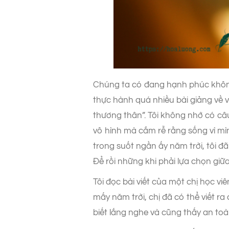
Chúng ta có đang hạnh phúc không
thực hành quá nhiều bài giảng về 
thương thân”. Tôi không nhớ có câu 
vô hình mà cắm rễ rằng sống vì mình 
trong suốt ngần ấy năm trời, tôi đ
Để rồi những khi phải lựa chọn giữa
Tôi đọc bài viết của một chị học vi
mấy năm trời, chị đã có thể viết ra
biết lắng nghe và cũng thấy an toàn 