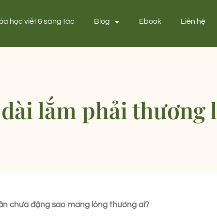
óa học viết & sáng tác
Blog
Ebook
Liên hệ
 dài lắm phải thương 
ân chưa đặng sao mang lòng thương ai?