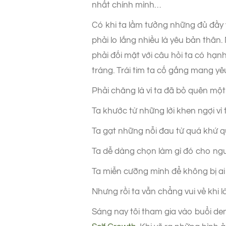
nhất chính mình…
Có khi ta lầm tưởng những đủ đầy 
phải lo lắng nhiều là yêu bản thân
phải đối mặt với câu hỏi ta có hạn
tráng. Trái tim ta cố gắng mang yê
Phải chăng là vì ta đã bỏ quên một
Ta khước từ những lời khen ngợi vì t
Ta gạt những nỗi đau từ quá khứ q
Ta dễ dàng chọn làm gì đó cho ngườ
Ta miễn cưỡng mình để không bị ai
Nhưng rồi ta vẫn chẳng vui vẻ khi 
Sáng nay tôi tham gia vào buổi d