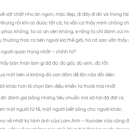
về vật chất như ăn ngon, mặc đẹp, đi đây đi đó và trong t
. Nhưng rồi khi có được tất cả, ta vẫn cứ thấy mình chông 
h phúc không, ta có an yên không, e rằng ta chỉ đành cúi 
u thương trao ra bên ngoài kia thế giới, hà cớ sao vẫn thấ
 người quan trọng nhất – chính ta?
hấy bản thân làm gì đã đủ: đủ giỏi, đủ xinh, đủ tốt.
ua một bên vì không đủ can đảm để lần nữa đối diện.
i khác hơn là chọn làm điều khiến ta thoải mái nhất.
 đó đánh giá bằng những tiêu chuẩn mà xã hội đã đặt ra.
làm một người tử tế, một người biết sống cho người khác.
emo về nhật ký hình ảnh của Lam Anh – founder của cộng