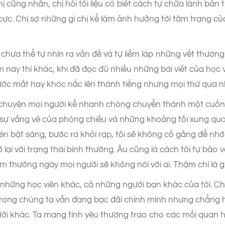
chị cũng nhắn, chị hỏi tôi liệu có biết cách tự chữa lành bả
 cực. Chị sợ những gì chị kể làm ảnh hưởng tới tâm trạng củ
i chưa thể tự nhìn ra vấn đề và tự liếm láp những vết thươn
nay thì khác, khi đã đọc đủ nhiều những bài viết của học v
ước mắt hay khóc nấc lên thành tiếng nhưng mọi thứ qua n
u chuyện mọi người kể nhanh chóng chuyển thành một cuốn p
 sự vắng vẻ của phòng chiếu và những khoảng tối xung qua
n bật sáng, bước ra khỏi rạp, tôi sẽ không cố gắng để nhớ
lại với trạng thái bình thường. Âu cũng là cách tôi tự bảo 
thường ngày mọi người sẽ không nói với ai. Thậm chí là g
tới những học viên khác, cả những người bạn khác của tôi. 
trong chúng ta vẫn đang bạc đãi chính mình nhưng chẳng h
ười khác. Ta mang tình yêu thương trao cho các mối quan hệ