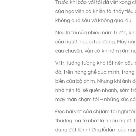
Trước khi báo với tôi đã viết xong 
của học viên có khiến tôi thấy tiêu
không quá sâu và không quá lâu.
Nếu là tôi của nhiều năm trước, kh
của người ngoài tác động. Mấy năm 
câu chuyện, vẫn có khi rơm rớm n
Vì trí tưởng tượng khá tốt nên câ
đó, trên hàng ghế của mình, trong
biến của bộ phim. Nhưng khi ánh đè
nhớ nên tôi sẽ quên nhanh, sớm trở 
may mắn chạm tới – những xúc cảm 
Đọc bài viết của chị làm tôi nghĩ 
thương mà tệ nhất là nhiều người 
dung đặt lên những lỗi lầm của ng