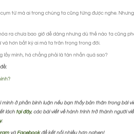
à cụm từ mà ai trong chúng ta cũng từng được nghe. Nhưng 
hóa ra chưa bao giờ dễ dàng nhưng dù thế nào ta cũng ph
 và hơn bất kỳ ai mà ta trân trọng trong đời.
g lấy mình, há chẳng phải là tàn nhẫn quá sao?
đề:
mình?
 mình ở phần bình luận nếu bạn thấy bản thân trong bài vi
ết lách
tại đây
, các bài viết về hành trình trở thành người v
y
.
gram
và
Facebook
để kết nối nhiều hơn nghen!