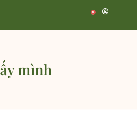
0
lấy mình