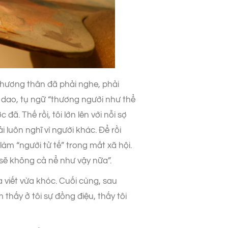
hương thân đã phải nghe, phải
 dao, tụ ngữ “thương người như thể
ã. Thế rồi, tôi lớn lên với nỗi sợ
i luôn nghĩ vì người khác. Để rồi
làm “người tử tế” trong mắt xã hội.
u sẽ không cả nể như vậy nữa”.
a viết vừa khóc. Cuối cùng, sau
 thấy ở tôi sự đồng điệu, thấy tôi