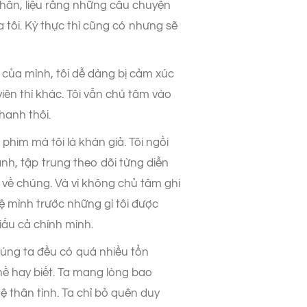
n thân, liệu rằng những câu chuyện
a tôi. Kỳ thực thì cũng có nhưng sẽ
g của mình, tôi dễ dàng bị cảm xúc
iên thì khác. Tôi vẫn chú tâm vào
hanh thôi.
him mà tôi là khán giả. Tôi ngồi
nh, tập trung theo dõi từng diễn
 về chúng. Và vì không chủ tâm ghi
vệ mình trước những gì tôi được
iấu cả chính mình.
Chúng ta đều có quá nhiều tổn
ề hay biết. Ta mang lòng bao
 thân tình. Ta chỉ bỏ quên duy