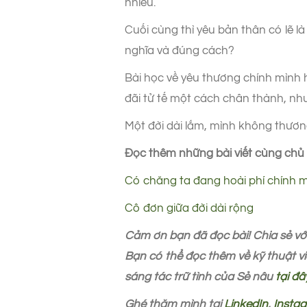
nhiều.
Cuối cùng thì yêu bản thân có lẽ l
nghĩa và đúng cách?
Bài học về yêu thương chính mình 
đãi tử tế một cách chân thành, như
Một đời dài lắm, mình không thươn
Đọc thêm những bài viết cùng chủ 
Có chăng ta đang hoài phí chính 
Cô đơn giữa đời dài rộng
Cảm ơn bạn đã đọc bài! Chia sẻ với
Bạn có thể đọc thêm về kỹ thuật vi
sáng tác trữ tình của Sẻ nâu
tại đâ
Ghé thăm mình tại
LinkedIn
,
Insta