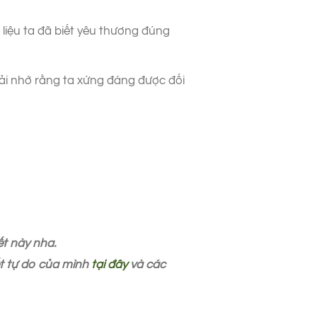
liệu ta đã biết yêu thương đúng
ải nhớ rằng ta xứng đáng được đối
ết này nha.
iết tự do của mình
tại đây
và các