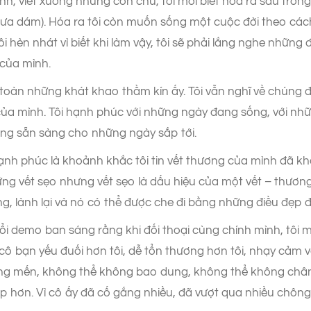
ảnh, viết xuống những con chữ, tôi mới biết hóa ra sâu tron
hưa dám). Hóa ra tôi còn muốn sống một cuộc đời theo các
hèn nhát vì biết khi làm vậy, tôi sẽ phải lắng nghe những đ
c của mình.
oàn những khát khao thầm kín ấy. Tôi vẫn nghĩ về chúng đấ
của mình. Tôi hạnh phúc với những ngày đang sống, với nh
ũng sẵn sàng cho những ngày sắp tới.
ạnh phúc là khoảnh khắc tôi tin vết thương của mình đã 
ng vết sẹo nhưng vết sẹo là dấu hiệu của một vết – thương 
g, lành lại và nó có thể được che đi bằng những điều đẹp 
uổi demo ban sáng rằng khi đối thoại cùng chính mình, tôi
 cô bạn yếu đuối hơn tôi, dễ tổn thương hơn tôi, nhạy cảm v
ng mến, không thể không bao dung, không thể không chân 
 hơn. Vì cô ấy đã cố gắng nhiều, đã vượt qua nhiều chông