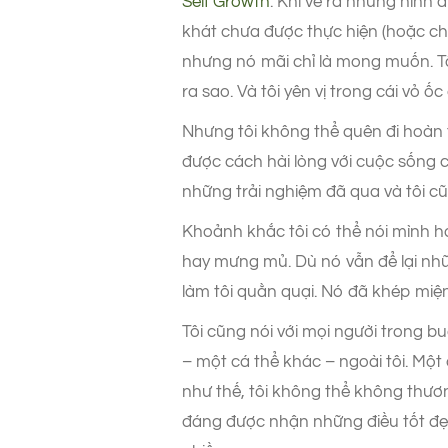
Self Growth
. Khi vẽ ra những hình 
khát chưa được thực hiện (hoặc c
nhưng nó mãi chỉ là mong muốn. Tôi 
ra sao. Và tôi yên vị trong cái vỏ ố
Nhưng tôi không thể quên đi hoàn t
được cách hài lòng với cuộc sống 
những trải nghiệm đã qua và tôi c
Khoảnh khắc tôi có thể nói mình h
hay mưng mủ. Dù nó vẫn để lại nhữ
làm tôi quằn quại. Nó đã khép miện
Tôi cũng nói với mọi người trong b
– một cá thể khác – ngoài tôi. Một
như thế, tôi không thể không thươ
đáng được nhận những điều tốt đẹp