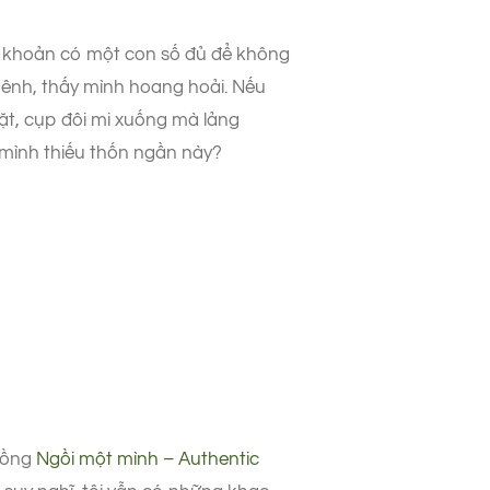
ài khoản có một con số đủ để không
chênh, thấy mình hoang hoải. Nếu
mặt, cụp đôi mi xuống mà lảng
y mình thiếu thốn ngần này?
 đồng
Ngồi một mình – Authentic