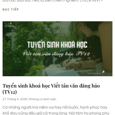
bài học sâu sắc nếu ta biết chiêm nghiệm. Chị Lê Xinh –
ĐỌC TIẾP
Tuyển sinh khoá học Viết tản văn đăng báo
(TV12)
27 Tháng 4, 2026
Không có bình luận
Có những người mà niềm vui hay nỗi buồn, hạnh phúc hay
khổ đau cũng đều giữ cả trong lòng. Nội tâm họ phong phú