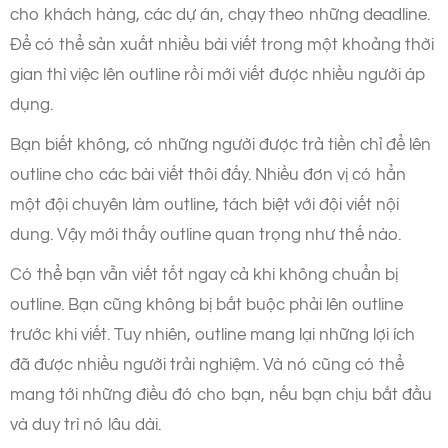
cho khách hàng, các dự án, chạy theo những deadline.
Để có thể sản xuất nhiều bài viết trong một khoảng thời
gian thì việc lên outline rồi mới viết được nhiều người áp
dụng.
Bạn biết không, có những người được trả tiền chỉ để lên
outline cho các bài viết thôi đấy. Nhiều đơn vị có hẳn
một đội chuyên làm outline, tách biệt với đội viết nội
dung. Vậy mới thấy outline quan trọng như thế nào.
Có thể bạn vẫn viết tốt ngay cả khi không chuẩn bị
outline. Bạn cũng không bị bắt buộc phải lên outline
trước khi viết. Tuy nhiên, outline mang lại những lợi ích
đã được nhiều người trải nghiệm. Và nó cũng có thể
mang tới những điều đó cho bạn, nếu bạn chịu bắt đầu
và duy trì nó lâu dài.