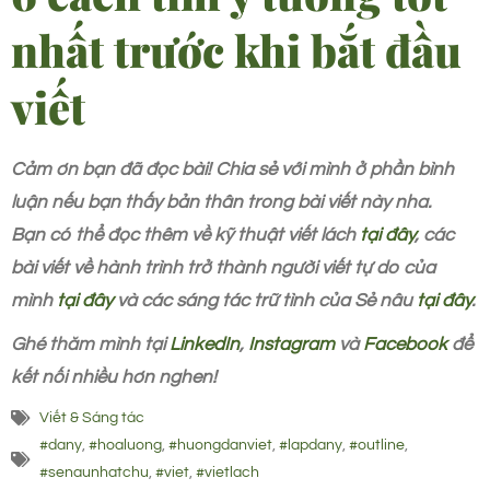
nhất trước khi bắt đầu
viết
Cảm ơn bạn đã đọc bài! Chia sẻ với mình ở phần bình
luận nếu bạn thấy bản thân trong bài viết này nha.
Bạn có thể đọc thêm về kỹ thuật viết lách
tại đây
, các
bài viết về hành trình trở thành người viết tự do của
mình
tại đây
và các sáng tác trữ tình của Sẻ nâu
tại đây
.
Ghé thăm mình tại
LinkedIn
,
Instagram
và
Facebook
để
kết nối nhiều hơn nghen!
Viết & Sáng tác
#dany
,
#hoaluong
,
#huongdanviet
,
#lapdany
,
#outline
,
#senaunhatchu
,
#viet
,
#vietlach