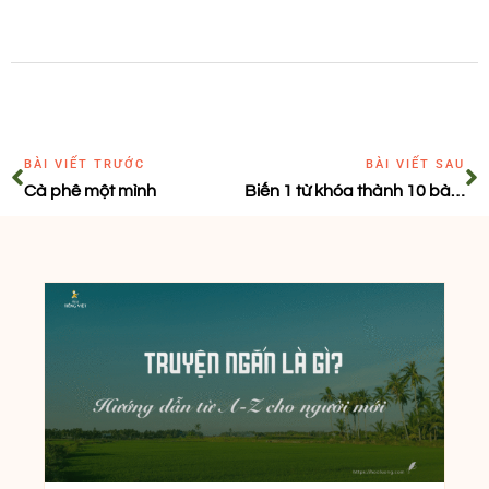
BÀI VIẾT TRƯỚC
BÀI VIẾT SAU
Cà phê một mình
Biến 1 từ khóa thành 10 bài viết, bạn đã biết cách chưa?