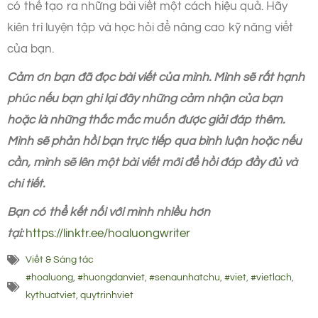
có thể tạo ra những bài viết một cách hiệu quả. Hãy
kiên trì luyện tập và học hỏi để nâng cao kỹ năng viết
của bạn.
Cảm ơn bạn đã đọc bài viết của mình. Mình sẽ rất hạnh
phúc nếu bạn ghi lại đây những cảm nhận của bạn
hoặc là những thắc mắc muốn được giải đáp thêm.
Mình sẽ phản hồi bạn trực tiếp qua bình luận hoặc nếu
cần, mình sẽ lên một bài viết mới để hồi đáp đầy đủ và
chi tiết.
Bạn có thể kết nối với mình nhiều hơn
tại:
https://linktr.ee/hoaluongwriter
Viết & Sáng tác
#hoaluong
,
#huongdanviet
,
#senaunhatchu
,
#viet
,
#vietlach
,
kythuatviet
,
quytrinhviet