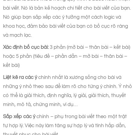
bài viết. Nó là bản kế hoạch chi tiết cho bài viết của bạn.
Nó giúp bạn sắp xếp các ý tưởng một cách logic và
khoa học, đảm bảo bài viết của bạn có bố cục rõ ràng
và mạch lạc.
Xác định bố cục bài:
3 phần (mở bài – thân bài – kết bài)
hoặc 5 phần (tiêu đề – phần dẫn – mở bài – thân bài –
kết bài)
Liệt kê ra các ý
chính nhất là xương sống cho bài và
những ý nhỏ theo sau để làm rõ cho từng ý chính. Ý nhỏ
có thể là giải thích, định nghĩa, lý giải, giải thích, thuyết
minh, mô tả, chứng minh, ví dụ…
Sắp xếp các ý
chính – phụ trong bài viết theo một trật
tự hợp lý. Việc này làm tăng sự hợp lý và tính hấp dẫn,
thuyết phục cho bài viết.