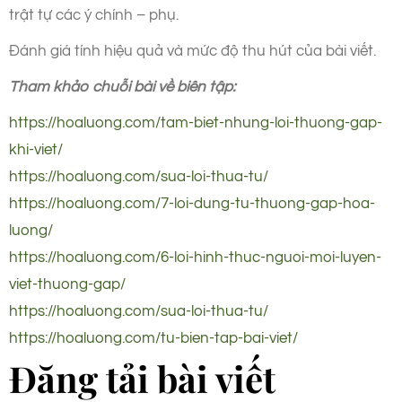
trật tự các ý chính – phụ.
Đánh giá tính hiệu quả và mức độ thu hút của bài viết.
Tham khảo chuỗi bài về biên tập:
https://hoaluong.com/tam-biet-nhung-loi-thuong-gap-
khi-viet/
https://hoaluong.com/sua-loi-thua-tu/
https://hoaluong.com/7-loi-dung-tu-thuong-gap-hoa-
luong/
https://hoaluong.com/6-loi-hinh-thuc-nguoi-moi-luyen-
viet-thuong-gap
/
https://hoaluong.com/sua-loi-thua-tu/
https://hoaluong.com/tu-bien-tap-bai-viet/
Đăng tải bài viết