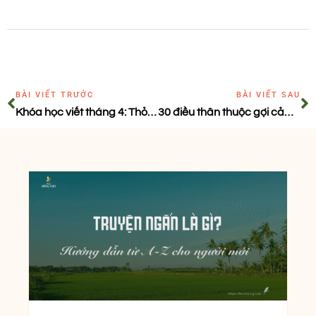
BÀI VIẾT TRƯỚC
BÀI VIẾT SAU
Khóa học viết tháng 4: Thỏa sức đam mê – Vỗ về xúc cảm
30 điều thân thuộc gợi cảm hứng sáng tạo mỗi ngày