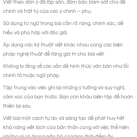
Viết theo dàn ý đã lập sẵn, đảm bảo bám sát chủ đề
chính và trật tự của các ý chính – phụ.
Sử dụng từ ngữ trong bài cần rõ ràng, chính xác, dễ
hiểu và phù hợp với độc giả.
Áp dụng các kỹ thuật viết khác nhau cùng các biện
pháp nghệ thuật để tăng giá trị cho bài viết.
Không lo lắng về các vấn đề hình thức văn bản như lỗi
chính tả hoặc ngữ pháp.
Tập trung vào việc ghi lại những ý tưởng và suy nghĩ,
cảm xúc của bạn trước. Bạn còn khâu biên tập để hoàn
thiện lại sau.
Viết bài một cách tự do và sáng tạo để phát huy hết
khả năng viết lách của bản thân cùng với việc thể hiện
những gì có trong não bộ của bạn thời điểm ấy.