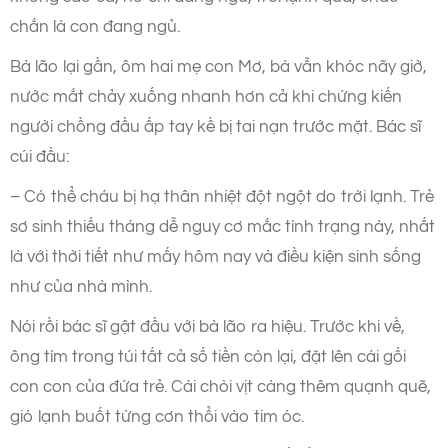
chắn là con đang ngủ.
Bà lão lại gần, ôm hai mẹ con Mơ, bà vẫn khóc nãy giờ,
nước mắt chảy xuống nhanh hơn cả khi chứng kiến
người chồng đầu ấp tay kề bị tai nạn trước mặt. Bác sĩ
cúi đầu:
– Có thể cháu bị hạ thân nhiệt đột ngột do trời lạnh. Trẻ
sơ sinh thiếu tháng dễ nguy cơ mắc tình trạng này, nhất
là với thời tiết như mấy hôm nay và điều kiện sinh sống
như của nhà mình.
Nói rồi bác sĩ gật đầu với bà lão ra hiệu. Trước khi về,
ông tìm trong túi tất cả số tiền còn lại, đặt lên cái gối
con con của đứa trẻ. Cái chòi vịt càng thêm quạnh quẽ,
gió lạnh buốt từng cơn thổi vào tim óc.