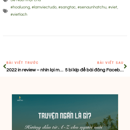
#hoaluong
,
#lamviectudo
,
#sangtac
,
#senaunhatchu
,
#viet
,
#vietlach
BÀI VIẾT TRƯỚC
BÀI VIẾT SAU
2022 in review – nhìn lại một năm làm việc tự do
5 bí kíp để bài đăng Facebook có tương tác tốt hơn