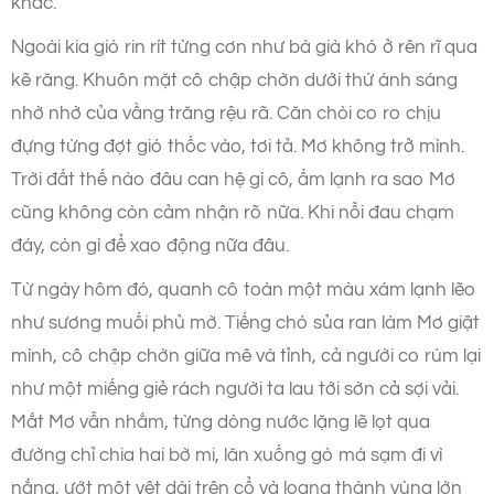
khác.
Ngoài kia gió rin rít từng cơn như bà già khó ở rên rĩ qua
kẽ răng. Khuôn mặt cô chập chờn dưới thứ ánh sáng
nhờ nhờ của vầng trăng rệu rã. Căn chòi co ro chịu
đựng từng đợt gió thốc vào, tơi tả. Mơ không trở mình.
Trời đất thế nào đâu can hệ gì cô, ấm lạnh ra sao Mơ
cũng không còn cảm nhận rõ nữa. Khi nỗi đau chạm
đáy, còn gì để xao động nữa đâu.
Từ ngày hôm đó, quanh cô toàn một màu xám lạnh lẽo
như sương muối phủ mờ. Tiếng chó sủa ran làm Mơ giật
mình, cô chập chờn giữa mê và tỉnh, cả người co rúm lại
như một miếng giẻ rách người ta lau tới sờn cả sợi vải.
Mắt Mơ vẫn nhắm, từng dòng nước lặng lẽ lọt qua
đường chỉ chia hai bờ mi, lăn xuống gò má sạm đi vì
nắng, ướt một vệt dài trên cổ và loang thành vùng lớn