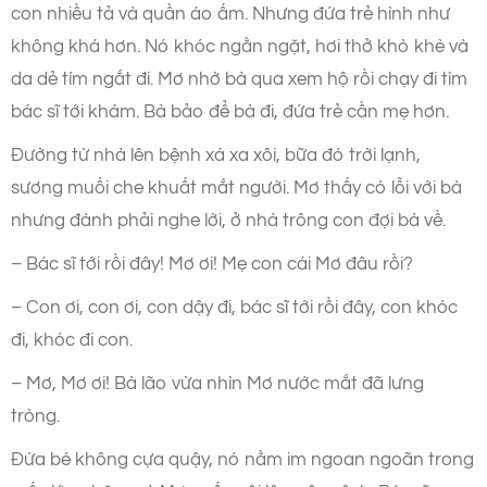
con nhiều tả và quần áo ấm. Nhưng đứa trẻ hình như
không khá hơn. Nó khóc ngằn ngặt, hơi thở khò khè và
da dẻ tím ngắt đi. Mơ nhờ bà qua xem hộ rồi chạy đi tìm
bác sĩ tới khám. Bà bảo để bà đi, đứa trẻ cần mẹ hơn.
Đường từ nhà lên bệnh xá xa xôi, bữa đó trời lạnh,
sương muối che khuất mắt người. Mơ thấy có lỗi với bà
nhưng đành phải nghe lời, ở nhà trông con đợi bà về.
– Bác sĩ tới rồi đây! Mơ ơi! Mẹ con cái Mơ đâu rồi?
– Con ơi, con ơi, con dậy đi, bác sĩ tới rồi đây, con khóc
đi, khóc đi con.
– Mơ, Mơ ơi! Bà lão vừa nhìn Mơ nước mắt đã lưng
tròng.
Đứa bé không cựa quậy, nó nằm im ngoan ngoãn trong