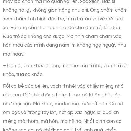
mấy lớp chăn mà Mơ quấn vội lên, xộc xệch. Bác sĩ
không nói gì, không gian nặng như chì. Ông chầm chậm
xem khám tình hình đứa trẻ, nhìn bà lão với vẻ mặt xót
xa. Rồi ông cẩn thận quấn lại đồ cho đứa trẻ, lắc đầu.
Đứa trẻ đã không chờ được. Mơ nhìn chăm chăm vào
hòn máu của mình đang nằm im không ngọ nguậy như
mọi ngày:
– Con ơi, con khóc đi con, mẹ cho con ti nhé, con ti là sẽ
khỏe, ti là sẽ khỏe.
Rồi cô bế đứa bé lên, vạch ti nhét vào chiếc miệng nhỏ
của con. Đứa bé không thèm ti mẹ, nó không háu ăn
như mọi bận. Mơ khóc, mỗi lúc một nức nở hơn. Cô cứ
ôm bọc vải trong tay lên, hết ấp vào ngực lại đưa lên
miệng mà thơm, mà hôn, mà hít hà. Nhất định con cô
không sao cả, nó chỉ đang ngủ, trời lạnh quá, chắc