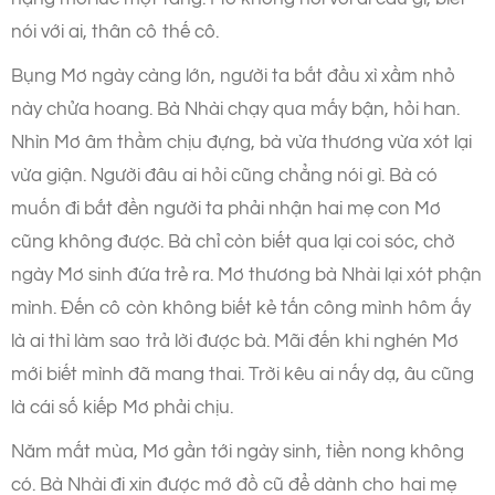
nói với ai, thân cô thế cô.
Bụng Mơ ngày càng lớn, người ta bắt đầu xì xầm nhỏ
này chửa hoang. Bà Nhài chạy qua mấy bận, hỏi han.
Nhìn Mơ âm thầm chịu đựng, bà vừa thương vừa xót lại
vừa giận. Người đâu ai hỏi cũng chẳng nói gì. Bà có
muốn đi bắt đền người ta phải nhận hai mẹ con Mơ
cũng không được. Bà chỉ còn biết qua lại coi sóc, chờ
ngày Mơ sinh đứa trẻ ra. Mơ thương bà Nhài lại xót phận
mình. Đến cô còn không biết kẻ tấn công mình hôm ấy
là ai thì làm sao trả lời được bà. Mãi đến khi nghén Mơ
mới biết mình đã mang thai. Trời kêu ai nấy dạ, âu cũng
là cái số kiếp Mơ phải chịu.
Năm mất mùa, Mơ gần tới ngày sinh, tiền nong không
có. Bà Nhài đi xin được mớ đồ cũ để dành cho hai mẹ