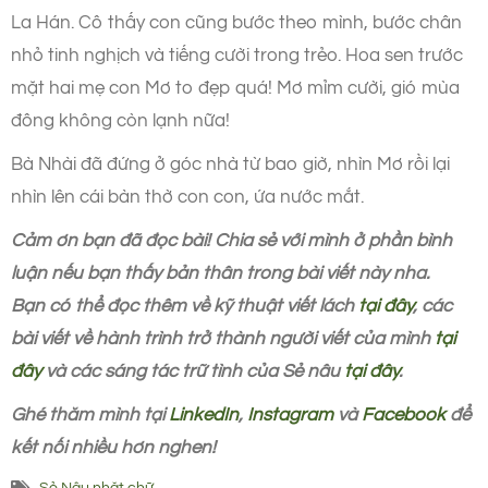
La Hán. Cô thấy con cũng bước theo mình, bước chân
nhỏ tinh nghịch và tiếng cười trong trẻo. Hoa sen trước
mặt hai mẹ con Mơ to đẹp quá! Mơ mỉm cười, gió mùa
đông không còn lạnh nữa!
Bà Nhài đã đứng ở góc nhà từ bao giờ, nhìn Mơ rồi lại
nhìn lên cái bàn thờ con con, ứa nước mắt.
Cảm ơn bạn đã đọc bài! Chia sẻ với mình ở phần bình
luận nếu bạn thấy bản thân trong bài viết này nha.
Bạn có thể đọc thêm về kỹ thuật viết lách
tại đây
, các
bài viết về hành trình trở thành người viết của mình
tại
đây
và các sáng tác trữ tình của Sẻ nâu
tại đây
.
Ghé thăm mình tại
LinkedIn
,
Instagram
và
Facebook
để
kết nối nhiều hơn nghen!
Sẻ Nâu nhặt chữ