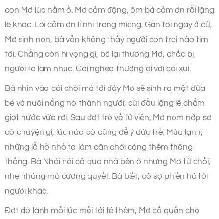
con Mơ lúc nằm ổ. Mơ cảm động, ôm bà cảm ơn rồi lặng
lẽ khóc. Lời cảm ơn lí nhí trong miệng. Gần tới ngày ở cử,
Mơ sinh non, bà vẫn không thấy người con trai nào tìm
tới. Chẳng còn hi vọng gì, bà lại thương Mơ, chắc bị
người ta làm nhục. Cái nghèo thường đi với cái xui.
Bà nhìn vào cái chòi mà tới đây Mơ sẽ sinh ra một đứa
bé và nuôi nấng nó thành người, cúi đầu lặng lẽ chấm
giọt nước vừa rơi. Sau đợt trở về từ viện, Mơ nơm nớp sợ
có chuyện gì, lúc nào cô cũng để ý đứa trẻ. Mùa lạnh,
những lỗ hở nhỏ to làm căn chòi càng thêm thông
thống. Bà Nhài nói cô qua nhà bên ở nhưng Mơ từ chối,
nhẹ nhàng mà cương quyết. Bà biết, cô sợ phiền hà tới
người khác.
Đợt đó lạnh mỗi lúc mỗi tái tê thêm, Mơ cố quấn cho