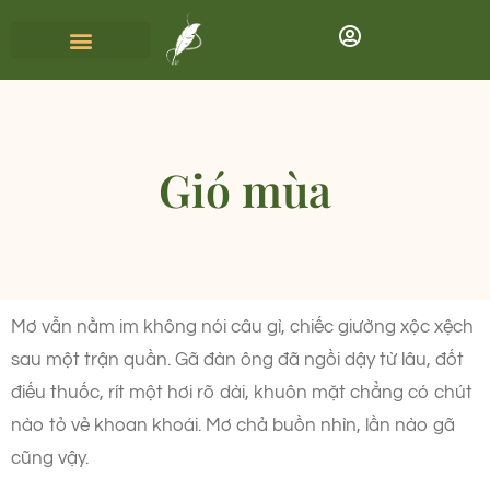
Gió mùa
Mơ vẫn nằm im không nói câu gì, chiếc giường xộc xệch
sau một trận quần. Gã đàn ông đã ngồi dậy từ lâu, đốt
điếu thuốc, rít một hơi rõ dài, khuôn mặt chẳng có chút
nào tỏ vẻ khoan khoái. Mơ chả buồn nhìn, lần nào gã
cũng vậy.