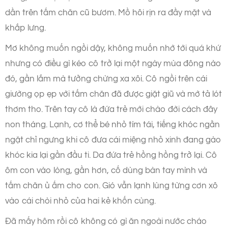
dần trên tấm chăn cũ bươm. Mồ hôi rịn ra đầy mặt và
khắp lưng.
Mơ không muốn ngồi dậy, không muốn nhớ tới quá khứ
nhưng có điều gì kéo cô trở lại một ngày mùa đông nào
đó, gần lắm mà tưởng chừng xa xôi. Cô ngồi trên cái
giường ọp ẹp với tấm chăn đã được giặt giũ và mớ tả lót
thơm tho. Trên tay cô là đứa trẻ mới chào đời cách đây
non tháng. Lạnh, cơ thể bé nhỏ tím tái, tiếng khóc ngằn
ngặt chỉ ngưng khi cô đưa cái miệng nhỏ xinh đang gào
khóc kia lại gần đầu ti. Da đứa trẻ hồng hồng trở lại. Cô
ôm con vào lòng, gần hơn, cố dùng bàn tay mình và
tấm chăn ủ ấm cho con. Gió vẫn lạnh lùng từng cơn xô
vào cái chòi nhỏ của hai kẻ khốn cùng.
Đã mấy hôm rồi cô không có gì ăn ngoài nước cháo