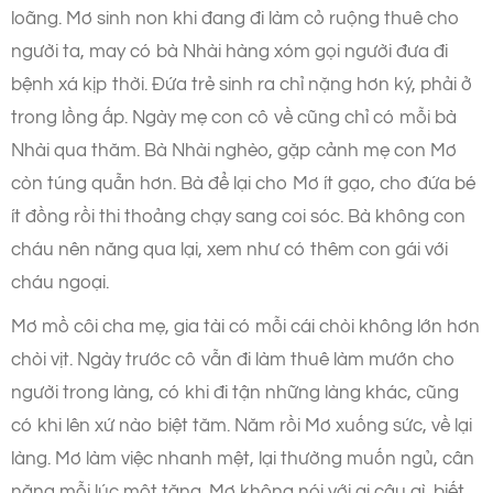
loãng. Mơ sinh non khi đang đi làm cỏ ruộng thuê cho
người ta, may có bà Nhài hàng xóm gọi người đưa đi
bệnh xá kịp thời. Đứa trẻ sinh ra chỉ nặng hơn ký, phải ở
trong lồng ấp. Ngày mẹ con cô về cũng chỉ có mỗi bà
Nhài qua thăm. Bà Nhài nghèo, gặp cảnh mẹ con Mơ
còn túng quẫn hơn. Bà để lại cho Mơ ít gạo, cho đứa bé
ít đồng rồi thi thoảng chạy sang coi sóc. Bà không con
cháu nên năng qua lại, xem như có thêm con gái với
cháu ngoại.
Mơ mồ côi cha mẹ, gia tài có mỗi cái chòi không lớn hơn
chòi vịt. Ngày trước cô vẫn đi làm thuê làm mướn cho
người trong làng, có khi đi tận những làng khác, cũng
có khi lên xứ nào biệt tăm. Năm rồi Mơ xuống sức, về lại
làng. Mơ làm việc nhanh mệt, lại thường muốn ngủ, cân
nặng mỗi lúc một tăng. Mơ không nói với ai câu gì, biết