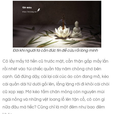
Đôi khi người ta cần đức tin để cứu rỗi lòng mình
Cô lấy mấy tờ tiền cũ trước mặt, cẩn thận gấp mấy lần
rồi nhét vào túi chiếc quần tây năm chỏng chơ bên
cạnh. Gã đứng dậy, cài lại cái cúc áo còn đang mở, kéo
cái quần dài từ dưới gối lên, lẳng lặng rời đi khỏi cái chòi
cũ xọp xẹp. Mơ kéo tấm chăn mỏng còn nguyên mùi
ngái nồng và những vệt loang lổ lên tận cổ, cô còn gì
nữa đâu mà tiếc? Cũng chỉ là một đêm như bao đêm