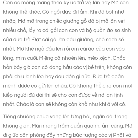
Cơn ác mộng mang theo ký ức trở về, lần này Mơ còn
không thể khóc. Cô ngồi dậy, đi tắm. Khi đã bớt nhơ
nhớp, Mơ mở trong chiếc giương gỗ đã bị mối ăn vẹt
nhiều chỗ, lấy ra cái gối con con và bộ quần áo sơ sinh
của đứa trẻ. Đặt cái gối lên đầu giường, chỗ sạch sẽ
nhất, Mơ khẽ ngả đầu lên rồi ôm cái áo của con vào
lòng, mỉm cười. Miệng cô nhoẻn lên, méo xệch. Chắc
hẳn bây giờ con cô đang hầu các vị bề trên, không còn
phải chịu lạnh lẽo hay đau đớn gì nữa. Đứa trẻ đoản
mệnh được cô gửi lên chùa. Cô không thể cho con một
kiếp người đủ dài thì sẽ cho con được về nơi an tịnh
nhất. Chắc là con sẽ không còn khổ như khi ở với cô.
Tiếng chuông chùa vang lên từng hồi, ngân dài trong
không gian. Mùi nhang trầm quẩn quanh, ấm cúng. Mơ
đi giữa căn phòng đầy những bức tượng các vị Phật và