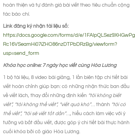
hoàn thiện và tự đánh giá bài viết theo tiêu chuẩn cộng
tác báo chí.
Link đăng ký nhận tài liệu số:
https://docs.google.com/forms/d/e/1FAIpQLSez9XHGwP
Rc16VSeamHi07iZHO86nzDTPbDRzBg/viewform?
usp=send_form
Khóa học online: 7 ngày học viết cùng Hòa Lương
1 bộ tài liệu, 8 video bài giảng, 1 lần biên tập chi tiết bài
viết hoàn chỉnh giúp bạn: có những nhận thức ban đầu
về viết lách, thay đổi những định kiến
“tôi không biết
viết”, “tôi không thể viết”, “viết quá khó”
… thành
“tôi có
thể viết”, “tôi sẽ viết tốt dần”
…, hiểu cách làm việc với ý
tưởng và bắt đầu viết, được góp ý chi tiết bài thực hành
cuối khóa bởi cô giáo Hòa Lương.