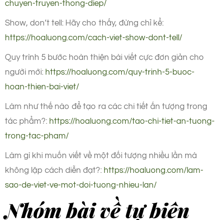
chuyen-truyen-thong-diep/
Show, don’t tell: Hãy cho thấy, đừng chỉ kể:
https://hoaluong.com/cach-viet-show-dont-tell/
Quy trình 5 bước hoàn thiện bài viết cực đơn giản cho
người mới:
https://hoaluong.com/quy-trinh-5-buoc-
hoan-thien-bai-viet/
Làm như thế nào để tạo ra các chi tiết ấn tượng trong
tác phẩm?:
https://hoaluong.com/tao-chi-tiet-an-tuong-
trong-tac-pham/
Làm gì khi muốn viết về một đối tượng nhiều lần mà
không lặp cách diễn đạt?:
https://hoaluong.com/lam-
sao-de-viet-ve-mot-doi-tuong-nhieu-lan/
Nhóm bài về tự biên