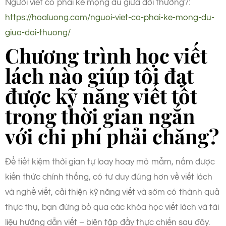
Người viết có phải kẻ mộng du giữa đời thường?:
https://hoaluong.com/nguoi-viet-co-phai-ke-mong-du-
giua-doi-thuong/
Chương trình học viết
lách nào giúp tôi đạt
được kỹ năng viết tốt
trong thời gian ngắn
với chi phí phải chăng?
Để tiết kiệm thời gian tự loay hoay mò mẫm, nắm được
kiến thức chính thống, có tư duy đúng hơn về viết lách
và nghề viết, cải thiện kỹ năng viết và sớm có thành quả
thực thụ, bạn đừng bỏ qua các khóa học viết lách và tài
liệu hướng dẫn viết – biên tập đầy thực chiến sau đây.