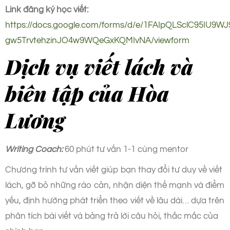
Link đăng ký học viết:
https://docs.google.com/forms/d/e/1FAIpQLSclC95IU9
gw5TrvtehzinJO4w9WQeGxKQMIvNA/viewform
Dịch vụ viết lách và
biên tập của Hòa
Lương
Writing Coach:
60 phút tư vấn 1-1 cùng mentor
Chương trình tư vấn viết giúp bạn thay đổi tư duy về viết
lách, gỡ bỏ những rào cản, nhận diện thế mạnh và điểm
yếu, định hướng phát triển theo viết về lâu dài… dựa trên
phân tích bài viết và bảng trả lời câu hỏi, thắc mắc của