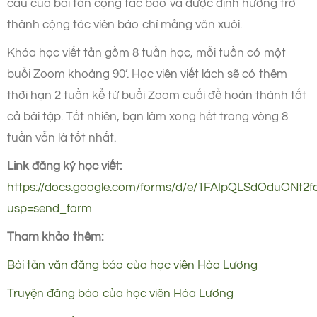
cầu của bài tản cộng tác báo và được định hướng trở
thành cộng tác viên báo chí mảng văn xuôi.
Khóa học viết tản gồm 8 tuần học, mỗi tuần có một
buổi Zoom khoảng 90’. Học viên viết lách sẽ có thêm
thời hạn 2 tuần kể từ buổi Zoom cuối để hoàn thành tất
cả bài tập. Tất nhiên, bạn làm xong hết trong vòng 8
tuần vẫn là tốt nhất.
Link đăng ký học viết:
https://docs.google.com/forms/d/e/1FAIpQLSdOduON
usp=send_form
Tham khảo thêm:
Bài tản văn đăng báo của học viên Hòa Lương
Truyện đăng báo của học viên Hòa Lương