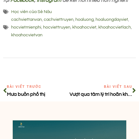
tại
Facebook
,
Instagram
để kết nối nhiều hơn nghen!
Học viên của Sẻ Nâu
cachviettanvan
,
cachviettruyen
,
hoaluong
,
hoaluongdayviet
,
hocvietmienphi
,
hocviettruyen
,
khoahocviet
,
khoahocvietlach
,
khoahocvietvan
BÀI VIẾT TRƯỚC
BÀI VIẾT SAU
Mưa buồn phố thị
Vượt qua tâm lý trì hoãn khi viết: 7 Bí quyết để bạn bắt đầu ngay lập tức