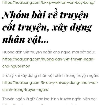
https://hoaluong.com/bi-kip-viet-tan-van-bay-bong/
Nhóm bài về truyện
cốt truyện, xây dựng
nhân vật…
Hướng dẫn viết truyện ngắn cho người mới bắt đầu:
https://hoaluong.com/huong-dan-viet-truyen-ngan-
cho-nguoi-moi/
5 lưu ý khi xây dựng nhân vật chính trong truyện ngắn:
https://hoaluong.com/5-luu-y-khi-xay-dung-nhan-vat-
chinh-trong-truyen-ngan/
Truyện ngắn là gì? Các loại hình truyện ngắn hiện đại: