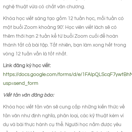
nghệ thuật vừa có chất văn chương.
Khóa học viết sáng tạo gồm 12 tuần học, mỗi tuần có
một buổi Zoom khoảng 90’. Học viên viết lách sẽ có
thêm thời hạn 2 tuần kể từ buổi Zoom cuối để hoàn
thành tất cả bài tập. Tất nhiên, bạn làm xong hết trong
vòng 12 tuần vẫn là tốt nhất.
Link đăng ký học viết:
https://docs.google.com/forms/d/e/1FAIpQLScqF7ywtB
usp=send_form
Viết tản văn đăng báo:
Khóa học viết tản văn sẽ cung cấp những kiến thức về
tản văn như định nghĩa, phân loại, các kỹ thuật kèm ví
dụ và bài thực hành cụ thể. Người học nắm được yêu