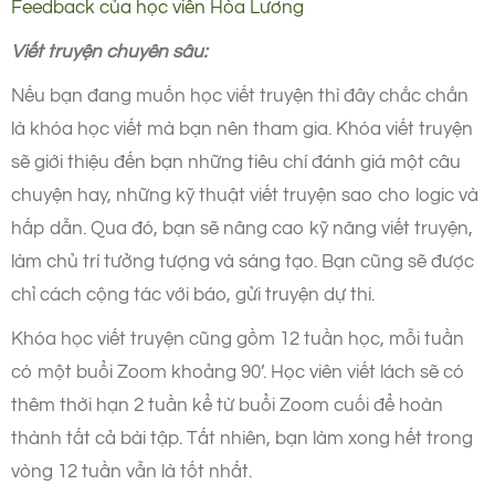
Feedback của học viên Hòa Lương
Viết truyện chuyên sâu:
Nếu bạn đang muốn học viết truyện thì đây chắc chắn
là khóa học viết mà bạn nên tham gia. Khóa viết truyện
sẽ giới thiệu đến bạn những tiêu chí đánh giá một câu
chuyện hay, những kỹ thuật viết truyện sao cho logic và
hấp dẫn. Qua đó, bạn sẽ nâng cao kỹ năng viết truyện,
làm chủ trí tưởng tượng và sáng tạo. Bạn cũng sẽ được
chỉ cách cộng tác với báo, gửi truyện dự thi.
Khóa học viết truyện cũng gồm 12 tuần học, mỗi tuần
có một buổi Zoom khoảng 90’. Học viên viết lách sẽ có
thêm thời hạn 2 tuần kể từ buổi Zoom cuối để hoàn
thành tất cả bài tập. Tất nhiên, bạn làm xong hết trong
vòng 12 tuần vẫn là tốt nhất.