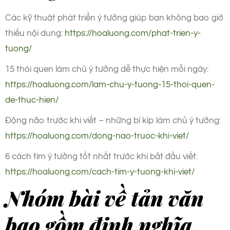
Các kỹ thuật phát triển ý tưởng giúp bạn không bao giờ
thiếu nội dung:
https://hoaluong.com/phat-trien-y-
tuong/
15 thói quen làm chủ ý tưởng dễ thực hiện mỗi ngày:
https://hoaluong.com/lam-chu-y-tuong-15-thoi-quen-
de-thuc-hien/
Động não trước khi viết – những bí kíp làm chủ ý tưởng:
https://hoaluong.com/dong-nao-truoc-khi-viet/
6 cách tìm ý tưởng tốt nhất trước khi bắt đầu viết:
https://hoaluong.com/cach-tim-y-tuong-khi-viet/
Nhóm bài về tản văn
bao gồm định nghĩa,