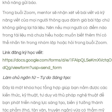
khả năng gửi báo.
Trong buổi Zoom, mentor sẽ nhận xét về bài viết và kỹ
năng viết của mọi người thông qua đánh giá bài tập chứ
không giảng lại tài liệu. Nên nếu mọi người có điểm nào
trong tài liệu mà chưa hiểu hoặc muốn biết thêm thì có
thể nhắn tin trong nhóm lớp hoặc hỏi trong buổi Zoom.
Link đăng ký học viết:
https://docs.google.com/forms/d/e/1FAIpQLSeKmXVc
dQg/viewform?usp=send_form
Làm chủ ngôn từ – Tự
do Sáng tạo:
Đây là một khóa học tổng hợp giúp bạn nắm được các
kiến thức, kỹ thuật, tư duy và thủ pháp nghệ thuật để
bạn phát triển năng lực sáng tạo, biến ý tưởng thành
tác phẩm (thơ, tản văn, truyện ngắn) vừa có thẩm mỹ