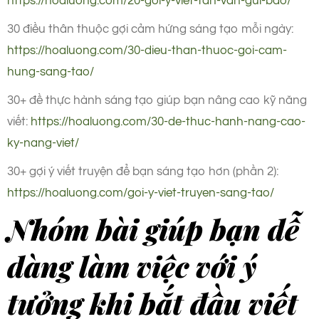
https://hoaluong.com/20-goi-y-viet-tan-van-gui-bao/
30 điều thân thuộc gợi cảm hứng sáng tạo mỗi ngày:
https://hoaluong.com/30-dieu-than-thuoc-goi-cam-
hung-sang-tao/
30+ đề thực hành sáng tạo giúp bạn nâng cao kỹ năng
viết:
https://hoaluong.com/30-de-thuc-hanh-nang-cao-
ky-nang-viet/
30+ gợi ý viết truyện để bạn sáng tạo hơn (phần 2):
https://hoaluong.com/goi-y-viet-truyen-sang-tao/
Nhóm bài giúp bạn dễ
dàng làm việc với ý
tưởng khi bắt đầu viết