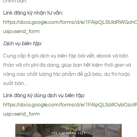
chính bạn.
Link đăng ký nhận tư vấn:
https://docs.google.com/forms/d/e/1FAIpQLSfJldRWG
usp=send_form
Dịch vụ biên tập:
Cung cấp 6 gói dịch vụ biên tập bài viết, ebook và bản
thảo với chi phí đa dạng, giúp bạn tiết kiệm thời gian và
nâng cao chất lượng tác phẩm để gửi báo, dự thi hoặc
xuất bản…
Link đăng ký dùng dịch vụ biên tập:
https://docs.google.com/forms/d/e/1FAIpQLSd4OybO
usp=send_form