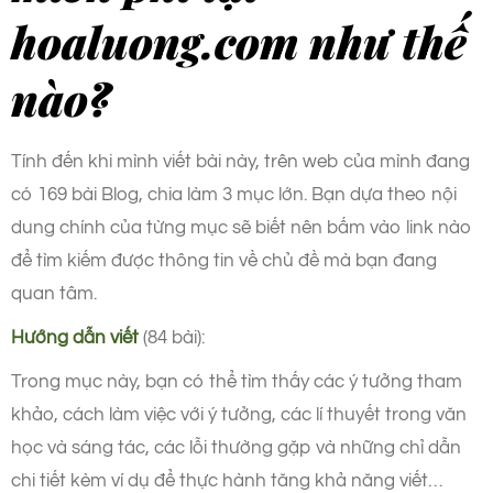
hoaluong.com như thế
nào?
Tính đến khi mình viết bài này, trên web của mình đang
có 169 bài Blog, chia làm 3 mục lớn. Bạn dựa theo nội
dung chính của từng mục sẽ biết nên bấm vào link nào
để tìm kiếm được thông tin về chủ đề mà bạn đang
quan tâm.
Hướng dẫn viết
(84 bài):
Trong mục này, bạn có thể tìm thấy các ý tưởng tham
khảo, cách làm việc với ý tưởng, các lí thuyết trong văn
học và sáng tác, các lỗi thường gặp và những chỉ dẫn
chi tiết kèm ví dụ để thực hành tăng khả năng viết…