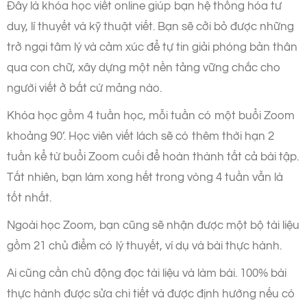
Đây là khóa học viết online giúp bạn hệ thống hóa tư
duy, lí thuyết và kỹ thuật viết. Bạn sẽ cởi bỏ được những
trở ngại tâm lý và cảm xúc để tự tin giải phóng bản thân
qua con chữ, xây dựng một nền tảng vững chắc cho
người viết ở bất cứ mảng nào.
Khóa học gồm 4 tuần học, mỗi tuần có một buổi Zoom
khoảng 90’. Học viên viết lách sẽ có thêm thời hạn 2
tuần kể từ buổi Zoom cuối để hoàn thành tất cả bài tập.
Tất nhiên, bạn làm xong hết trong vòng 4 tuần vẫn là
tốt nhất.
Ngoài học Zoom, bạn cũng sẽ nhận được một bộ tài liệu
gồm 21 chủ điểm có lý thuyết, ví dụ và bài thực hành.
Ai cũng cần chủ động đọc tài liệu và làm bài. 100% bài
thực hành được sửa chi tiết và được định hướng nếu có