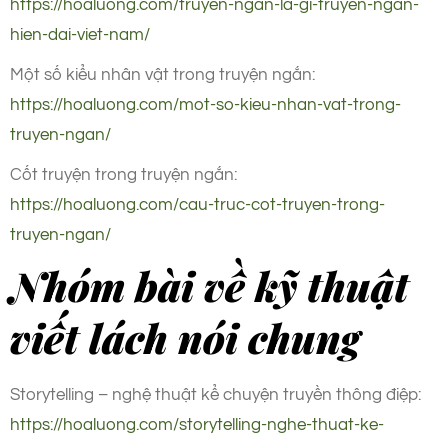
https://hoaluong.com/truyen-ngan-la-gi-truyen-ngan-
hien-dai-viet-nam/
Một số kiểu nhân vật trong truyện ngắn:
https://hoaluong.com/mot-so-kieu-nhan-vat-trong-
truyen-ngan/
Cốt truyện trong truyện ngắn:
https://hoaluong.com/cau-truc-cot-truyen-trong-
truyen-ngan/
Nhóm bài về kỹ thuật
viết lách nói chung
Storytelling – nghệ thuật kể chuyện truyền thông điệp:
https://hoaluong.com/storytelling-nghe-thuat-ke-