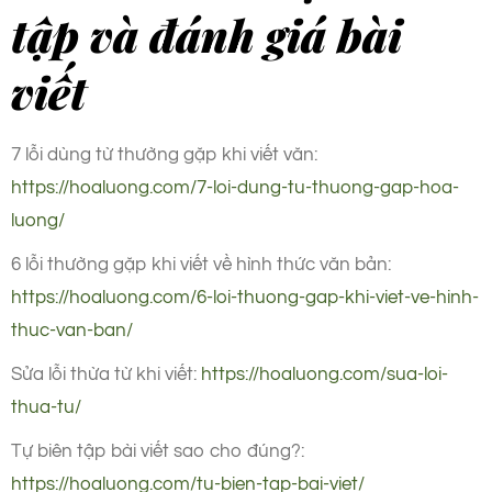
tập và đánh giá bài
viết
7 lỗi dùng từ thường gặp khi viết văn:
https://hoaluong.com/7-loi-dung-tu-thuong-gap-hoa-
luong/
6 lỗi thường gặp khi viết về hình thức văn bản:
https://hoaluong.com/6-loi-thuong-gap-khi-viet-ve-hinh-
thuc-van-ban/
Sửa lỗi thừa từ khi viết:
https://hoaluong.com/sua-loi-
thua-tu/
Tự biên tập bài viết sao cho đúng?:
https://hoaluong.com/tu-bien-tap-bai-viet/