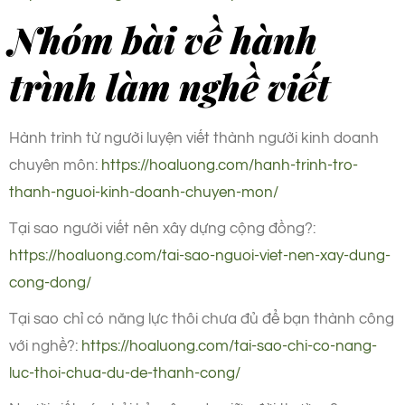
Nhóm bài về hành
trình làm nghề viết
Hành trình từ người luyện viết thành người kinh doanh
chuyên môn:
https://hoaluong.com/hanh-trinh-tro-
thanh-nguoi-kinh-doanh-chuyen-mon/
Tại sao người viết nên xây dựng cộng đồng?:
https://hoaluong.com/tai-sao-nguoi-viet-nen-xay-dung-
cong-dong/
Tại sao chỉ có năng lực thôi chưa đủ để bạn thành công
với nghề?:
https://hoaluong.com/tai-sao-chi-co-nang-
luc-thoi-chua-du-de-thanh-cong/