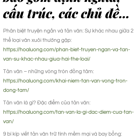
cấu trúc, các chủ đề…
Phân biệt truyện ngắn và tản văn: Sự khác nhau giữa 2
thể loại văn xuôi thường gặp:
https://hoaluong.com/phan-biet-truyen-ngan-va-tan-
van-su-khac-nhau-giua-hai-the-loai/
Tản văn – những vòng tròn đồng tâm:
https://hoaluong.com/khai-niem-tan-van-vong-tron-
dong-tam/
Tản văn là gì? Đặc điểm của tản văn:
https://hoaluong.com/tan-van-la-gi-dac-diem-cua-tan-
van/
9 bí kíp viết tản văn trữ tình mềm mại và bay bổng: