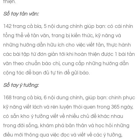
thiện.
Sổ tay tản văn:
142 trang cả bìa, 5 nội dung chính giúp bạn: có cái nhìn
tổng thể về tản văn, trang bị kiến thức, kỹ năng và
những hướng dẫn hữu ích cho việc viết tản, thực hành
các bài tập từ đơn giản tới khi hoàn thiện được 1 bài tản
văn theo chuẩn báo chí, cung cấp những hướng dẫn
cộng tác để bạn đủ tự tin để gửi báo.
Sổ tay ý tưởng:
168 trang cả bìa, 6 nội dung chính, giúp bạn: chinh phục
kỹ năng viết lách và rèn luyện thói quen trong 365 ngày,
có sẵn kho ý tưởng viết về nhiều chủ đề khác nhau
trong đời sống, khám phá bản thân và học hỏi những
điều mới thông qua việc đọc và viết về các ý tưởng,